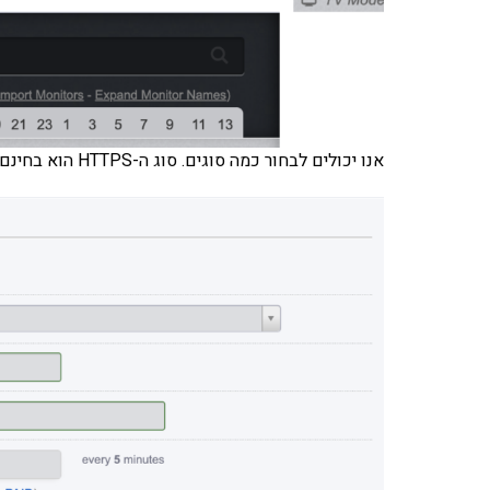
אנו יכולים לבחור כמה סוגים. סוג ה-HTTPS הוא בחינם ונבחר אותו. ישנן כמה הגדרות שאפשר לבחור בהן: