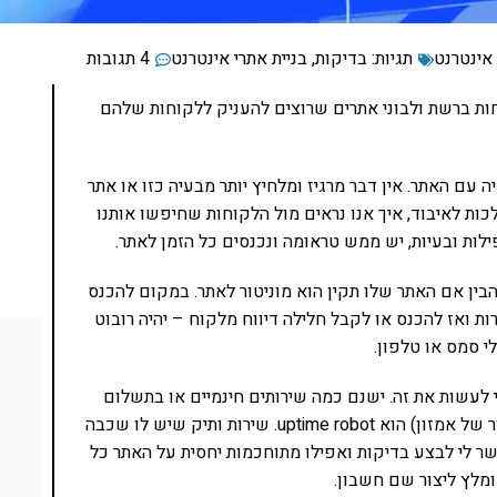
 אינטרנט
תגיות:
בדיקות
,
בניית אתרי אינטרנט
4 תגובות
ות ברשת ולבוני אתרים שרוצים להעניק ללקוחות שלהם
 עם האתר. אין דבר מרגיז ומלחיץ יותר מבעיה כזו או אתר
כות לאיבוד, איך אנו נראים מול הלקוחות שחיפשו אותנו
ילות ובעיות, יש ממש טראומה ונכנסים כל הזמן לאתר.
בין אם האתר שלו תקין הוא מוניטור לאתר. במקום להכנס
ת ואז להכנס או לקבל חלילה דיווח מלקוח – יהיה רובוט
י סמס או טלפון.
 לעשות את זה. ישנם כמה שירותים חינמיים או בתשלום
נמוך. הבולט שבהם שאני משתמש בו (לצד שירות הניטור של אמזון) הוא uptime robot. שירות ותיק שיש לו שכבה
שר לי לבצע בדיקות ואפילו מתוחכמות יחסית על האתר כל
מלץ ליצור שם חשבון.