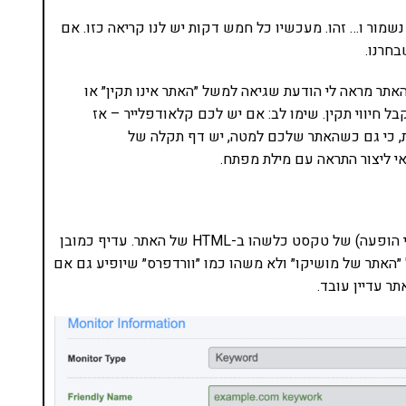
נשמור ו… זהו. מעכשיו כל חמש דקות יש לנו קריאה כזו. אם
תר מראה לי הודעת שגיאה למשל ״האתר אינו תקין״ או
 שהיא לא תקלה 500 – אז אני אקבל חיווי תקין. שימו לב: אם יש לכם קלאודפלייר – אז
ת, כי גם כשהאתר שלכם למטה, יש דף תקלה של
אי ליצור התראה עם מילת מפתח.
במקרה הזה אפשר ליצור התראה שבודקת הופעה (או אי הופעה) של טקסט כלשהו ב-HTML של האתר. עדיף כמובן
״האתר של מושיקו״ ולא משהו כמו ״וורדפרס״ שיופיע גם אם
ר עדיין עובד.