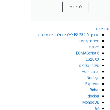
לחצו כאן
מדריכים
מדריך ל-ESP32 לילדים ולהורים מאפס
טייפסקריפט
ריאקט
ECMAScript 6
ES20XX
מיקרו בקרים
רספברי פיי
Node.js
Express
Babel
docker
MongoDB
Git