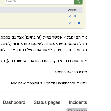
איך הם יקבלו? אפשר במייל (זה בחינם) אבל גם בסמס, ש
חבילת סמסים. יש אפשרות לאינטגרציות אחרות (למשל לס
משתמש חדש. נצטרך לאשר את המייל כמובן – כדי לווד
אחרי שהגדרנו מי מקבל את ההתראה (ואפשר כמה), נוכל 
יצירת התראה בסיסית
ניגש ל-Dashboard ונלחץ על Add new monitor: