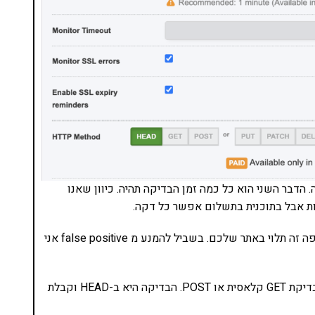
דבר השני הוא כל כמה זמן הבדיקה תהיה. כיוון שאנו
 אבל בתוכנית בתשלום אפשר כל דקה.
הטיימאאוט הוא תוך כמה זמן המוניטור שבודק יתייאש. פה זה תלוי באתר שלכם. בשביל להמנע מ false positive אני
חשוב: בגרסה החינמית אין הרבה אפשרויות כמו למשל בדיקת GET קלאסית או POST. הבדיקה היא ב-HEAD וקבלת