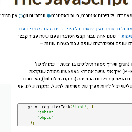
מאמרים על פיתוח אינטרנט
,
רשת האינטרנט
תגיות:
grunt
אין תגובו
ודולים שונים ואיך עושים כל מיני דברים מאוד מגניבים עם
– פעם אחת עבור קבצי הסרבר ופעם שניה עבור קבצי
 מאפשר לי לכלול קבצים שונים וסטנדרטים שונים עבור מטרות שונות –
אבל נניח שאני רוצה ליצור משימה משל עצמי, למשל grunt lint שיריץ מספר תהליכים בו זמנית – כמו למשל
scsslint, jshint ו-phpcs (שזה בדיקת תקינות קוד של PHP). איך אני עושה את זה? באמצעות מתודה שנקראת
registerTask. היא מקבל שלושה ארגומנטים – הארגומנט הראשון הוא שם המשימה (במקרה שלנו lint), הארגומנט
לישי יכול להיות מערך של משימות. למשל, במקרה שלנו, אני
    grunt
.
registerTask
(
'lint'
,
[
'jshint'
,
'phpcs'
]);