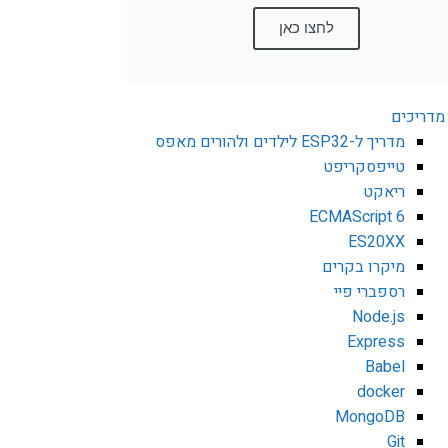
לחצו כאן
מדריכים
מדריך ל-ESP32 לילדים ולהורים מאפס
טייפסקריפט
ריאקט
ECMAScript 6
ES20XX
מיקרו בקרים
רספברי פיי
Node.js
Express
Babel
docker
MongoDB
Git