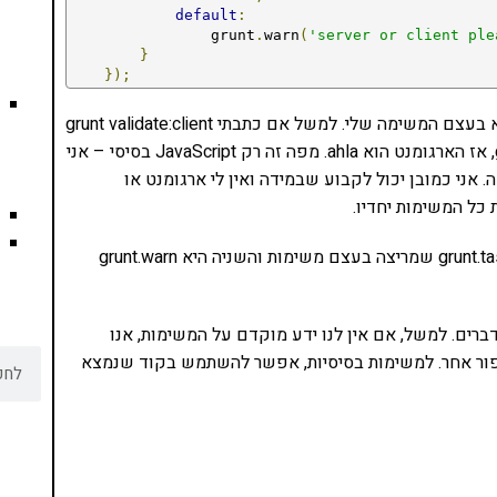
default
:
                grunt
.
warn
(
'server or client ple
}
});
מה קורה פה? אני מעביר פונקציה שהארגומנט שלה הוא בעצם המשימה שלי. למשל אם כתבתי grunt validate:client
אז הארגומנט הוא client. אם כתבתי grunt validate:ahla, אז הארגומנט הוא ahla. מפה זה רק JavaScript בסיסי – אני
ני כמובן יכול לקבוע שבמידה ואין לי ארגומנט או
שימו לב לשתי פקודות מעניינות – הראשונה היא grunt.task.run שמריצה בעצם משימות והשניה היא grunt.warn
תו עוד דברים. למשל, אם אין לנו ידע מוקדם על המשימות, אנו
registerMult. אבל זה כבר סיפור אחר. למשימות בסיסיות, אפשר להשתמש בקוד שנמצא