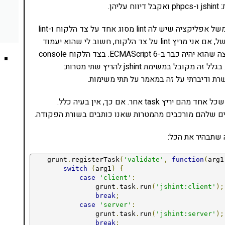
אבל מה קורה למשל אם אני צריך שני סוגי lint? יש לי למשל אפליקציה שיש לה lint מסוג אחד על צד הלקוח ו-lint
מצד שני על צד השרת. לכל lint יש את הכללים שלו. למשל, אם אני מריץ lint על צד הלקוח, חשוב לי שהוא יעמוד
בסטנדרטים של ECMAScript 5, אבל בצד השרת אני רוצה שהוא יהיה כבר ב-ECMAScript 6. בצד הלקוח console
הוא משתנה גלובלי וגם document, אבל בצד השרת לא. בגלל זה מקובל במשימת jshint להריץ שתי מטרות:
נניח ואני רוצה ליצור משימה של lint:server ו-lint:client שכל אחד מהם יריץ task אחר. אם כך, אין בעיה כלל.
שתבהיר את הכל:
    grunt
.
registerTask
(
'validate'
,
function
(
arg1
switch
(
arg1
)
{
case
'client'
:
                grunt
.
task
.
run
(
'jshint:client'
);
break
;
case
'server'
:
                grunt
.
task
.
run
(
'jshint:server'
);
break
;