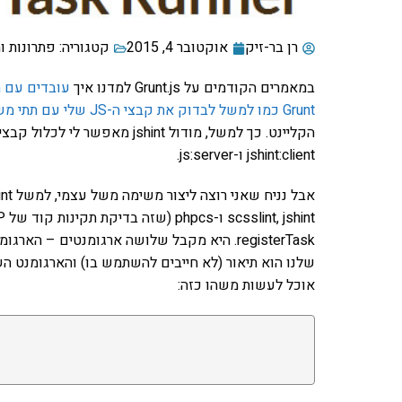
רן בר-זיק
אוקטובר 4, 2015
קטגוריה:
פתרונות ו
במאמרים הקודמים על Grunt.js למדנו איך
עובדים עם מ
Grunt כמו למשל לבדוק את קבצי ה-JS שלי עם תתי משימות
הקליינט. כך למשל, מודול jshint
jshint:client ו-js:server.
שלנו הוא תיאור (לא חייבים להשתמש בו) והארגומנט הש
אוכל לעשות משהו כזה: