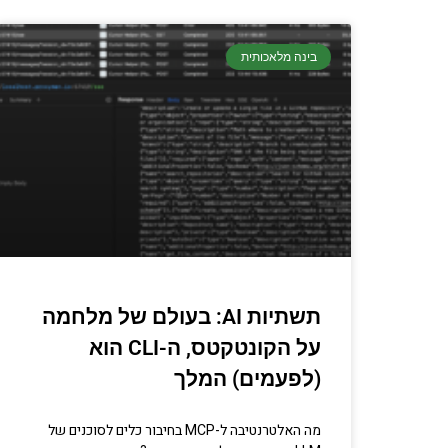
בינה מלאכותית
יסודות
קריפטוגרפיה, ביצועים, אב
מתכנתים מנוס
הכנ
תשתיות AI: בעולם של מלחמה
על הקונטקטס, ה-CLI הוא
(לפעמים) המלך
מה האלטרנטיבה ל-MCP בחיבור כלים לסוכנים של