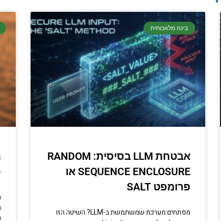
בינה מלאכותית
 בתכנות
טחת מידע ומידע יסודי וחשוב שגם
ים לא תמיד יודעים.
סו עכשיו
אבטחת LLM בסיסית: RANDOM
ת
SEQUENCE ENCLOSURE או
ס
פרומפט SALT
ה
מ
מפתחים מערכת שמשתמשת ב-LLM? השיטה הזו
מ