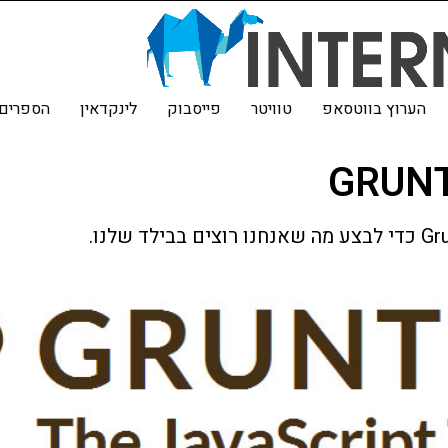
הערוץ בווטסאפ
טוויטר
פייסבוק
לינקדאין
הספרים 