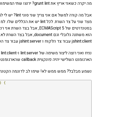
מה יקרה כשאני אריץ את grunt lint? ירוצו שתי המשימות: jshint ו-phpcs ואקבל דיווח עליהן.
jshint:client עבור צד הלקוח ו jshint:server עבור צד השרת ודיברתי על זה במאמר על תתי משימות.
הארגומנט השלישי יהיה פונקצית callback שהארגומנטים שלהם מורכבים מהמטרות שאנו כותבים בשורת הפקודה.
נשמע מבלבל? ממש ממש לא! שימו לב לדוגמה הקטנה 
)
{