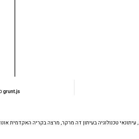
נסו את ספרי הלימוד שלי
ים ותמיכה של חברות מובילות נועד לאפשר לכל אחד
ד תכנות מעשי
צו כאן
grunt.js כחלק מבילד של Travis CI עם תוסף וורדפרס
עיתונאי טכנולוגיה בעיתון דה מרקר, מרצה בקריה האקדמית אונו 