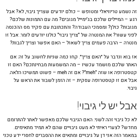
זה נשמע טריוויאלי ומטופש – כולם יודעים שצריך גיבוי, לא? אבל
רגע – המיילים שלכם בג'ימייל מגובים? מה עם התמונות שלכם?
מגובות? כולן? ומסמכי העבודה? והתכתובת עם פקיד מס ההכנסה
לפני עשור? את המנטרה של "צריך גיבוי" כולנו יודעים לומר. אבל זו
מנטרה – הרבה פעמים צריך לשאול – האם אפשר וצריך לגבות?
אז בוא ונדבר על ״האם צריך״. קחו כמה שניות לחשוב על זה: אם
האתר שלכם מושמד עכשיו – מה המשמעות מבחינתכם? האם זו
קטסטרופה או שזה "meh"? אם זה meh – פשוט תמשיכו הלאה.
אבל אם זו קטסטרופה עסקית – זה הזמן לשבור את הראש על
גיבוי.
אבל יש לי גיבוי!
לא כל גיבוי זהה לשני. האם הגיבוי שלכם מאפשר לאתר להתרומם
מחדש? לצערי ראיתי לא מעט גיבויים שהם לא תמיד מתאימים.
במאמר הזה אני דן על גיבויים ומתאים את ההסברים לחסרי ידע טכני