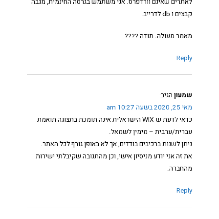
לאתרים שאינם וורדפרס. אני משתמש בגרסה החינמית, מגבה
קבצים ו db לדרייב.
מאמר מעולה. תודה ????
Reply
שמעון
הגיב:
מאי 25, 2020 בשעה 10:27 am
כדאי לדעת ש-WIX הישראלית אינה תומכת בתצוגה תואמת
עברית/ערבית – מימין לשמאל.
ניתן לשנות ברכיבים בודדים, אך לא באופן גורף לכל האתר.
את זה אני יודע מניסיון אישי, וכן מהתגובה שקיבלתי ישירות
מהחברה.
Reply