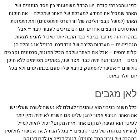
כפי שהסברתי קודם, יש הבדל משמעותי בין מסד הנתונים של
האתר שמכיל את המידע למערכת של האתר שמכילה – את תוכנת
האתר (למשל קבצי הליבה של וורדפרס והתוספים) ואת התמונות,
הסרטונים וקבצים אחרים. גם הם צריכים לעבור גיבוי – אבל
במקרה הזה מדובר בגיבוי כבד הרבה יותר שיכול להגיע למאות
מגהבייטים – מערכות הליבה של וורדפרס, דרופל או ג׳ומלה הן
קלות יחסית – אבל אם האתר שלכם מכיל תמונות, סרטונים וקבצים
רבים – הגיבוי הזה יהיה כבד. מצד שני, באתרים מסוימים ללא תוכן
גולשים – אפשר להסתפק בגיבוי שלו פעם בכמה ימים ולא בכל
יום. תלוי באתר.
לאן מגבים
כלל חשוב בגיבוי הוא שהגיבוי לעולם לא נעשה לשרת שעליו יש
את האתר. הגיבוי אמור להגן עלינו אם השרת לא יהיה זמין יותר –
לפיכך הוא נעשה למקום אחר. איזה מקום? יכול להיות למייל
(בעייתי במקרה של גיבוי קבצים – בגלל הגודל, אך אפשרי לחלוטין
במקרה של גיבוי מסד נתונים), לגוגל דרייב או לדרופבוקס.