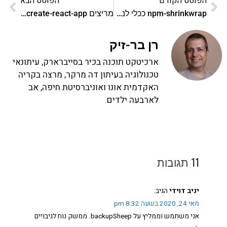
הפוסט הקודם
הפוסט הבא
npm-shrinkwrap ככלי לנעילת גרסאות
מריצים create-react-app? כל אתר יכול לדעת מה אתם מפתחים
רן בר-זיק
ארכיטקט תוכנה בכיר בסייברארק, עיתונאי
טכנולוגיה בעיתון דה מרקר, מרצה בקריה
האקדמית אונו ואוניברסיטת חיפה, אב
לארבעה ילדים.
11 תגובות
יניב דוידי
הגיב:
מאי 24, 2020 בשעה 8:32 pm
אני משתמש וממליץ על backupSheep. ממשק נוח לגיבויים