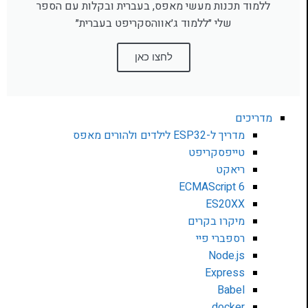
ללמוד תכנות מעשי מאפס, בעברית ובקלות עם הספר
שלי ״ללמוד ג׳אווהסקריפט בעברית״
לחצו כאן
מדריכים
מדריך ל-ESP32 לילדים ולהורים מאפס
טייפסקריפט
ריאקט
ECMAScript 6
ES20XX
מיקרו בקרים
רספברי פיי
Node.js
Express
Babel
docker