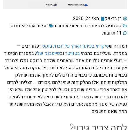
רן בר-זיק
מאי 24, 2020
קטגוריה:
למפתחי ובוני אתרי אינטרנט
תגיות:
אתרי אינטרנט
11 תגובות
המקרה ש
סיקרתי בעיתון הארץ על חברת בוקס
זעזע רבים –
במקרה, שעליו גם כתבתי
בטוויטר
וב
פייסבוק שלי
, במסגרת הסיפור
– בעלי אתרים גילו יום אחד שהאתרים שלהם בבוקס נפלו ולחברה
אין עדכונים כלל. במאמר הזה אני לא כותב על המקרה הזה אלא על
גיבויים וחשיבותם. כי גיבויים היו יכולים לחסוך את מה שחלק
מהלקוחות חוו. אלו מהלקוחות שהיו להם גיבויים – הצליחו להרים
את האתר אחרי שהבינו שבוקס נכשלו לחלוטין אבל אלו שלא היו
להם חוו מכה קשה מאוד עם אתרים שכנראה לא ישוחזרו לעולם.
נפילה של ספק אחסנת אתרים היא נדירה אבל היא מתרחשת יותר
ממה שאנו חושבים.
למה צריך גיבוי?