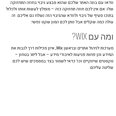
וודאו עם בונה האתר שלכם שהוא מבצע גיבוי בחוזה התחזוקה
שלו. אם אין לכם חוזה תחזוקה כזה – מומלץ לעשות אותו ולכלול
בתוכו סעיף של גיבוי ולוודא שהגיבוי הזה נשלח גם אליכם. זה
עולה כמה שקלים אבל נותן לכם המון שקט נפשי.
ומה עם WIX?
מערכות לניהול אתרים ובראשן Wix, אינן מכילות דרך לגבות את
המידע והן פחות פגיעות לאיבודי מידע – אבל ליתר בטחון –
טקסטים שיווקיים וכו׳ כדאי לשמור בצד במסמכים שיש לכם
שליטה עליהם.
אהבתם את התוכן שלי? נסו את
ספרי הלימוד שלי
פרויקט ספרי לימוד התכנות שלי עם אלפי קוראים