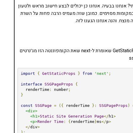
 אנחנו בבעיה. אנחנו כן יכולים לבצע חישוב מראש ולטעון
מקומות מסוימים. כמובן שזה מעמיס הרבה פחות על השרת
 מנצח. והנה אנחנו הגענו לזה.
איך ממשים SSG? בדומה ל-SSR, אך עם פקודת GetStaticProps שאומרת ל-next שאת הקומפוננטה הזו מג׳נרטים
import
{
GetStaticProps
}
from
'next'
;
interface
SSGPageProps
{
  renderTime
:
 number
;
}
const
SSGPage
=
({
 renderTime 
}:
SSGPageProps
)
<div>
<h1>
Static
Site
Generation
Page
</
h1
>
<p>
Render
Time
:
{
renderTime
}
ms
</
p
>
</
div
>
);