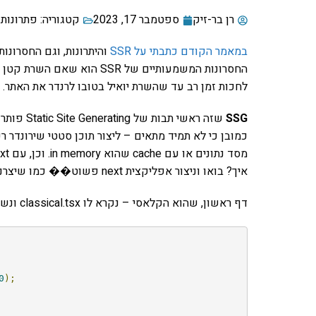
רן בר-זיק
ספטמבר 17, 2023
קטגוריה:
פתרונות 
במאמר הקודם כתבתי על SSR
והיתרונות, וגם החסרונות
החסרונות המשמעותיים של SSR 
לחכות זמן רב עד שהשרת יואיל בטובו לרנדר את האתר.
SSG
שזה ראשי ת
כמובן כי לא תמיד מתאים – ליצור תוכן סטטי שירונדר
איך? בואו וניצור אפליקצית next פשוט�� כמו שיצרנו בפוסט הקודם וניצור שלושה חלקים.
דף ראשון, שהוא הקלאסי – נקרא לו classical.tsx ונשים אותו תחת pages:
0
);