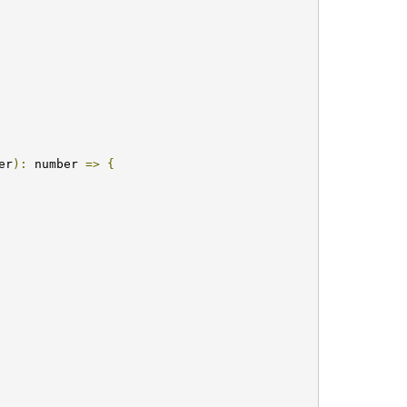
er
):
 number 
=>
{