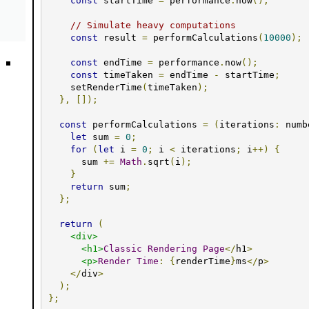
const
 startTime 
=
 performance
.
now
();
// Simulate heavy computations
const
 result 
=
 performCalculations
(
10000
);
const
 endTime 
=
 performance
.
now
();
const
 timeTaken 
=
 endTime 
-
 startTime
;
    setRenderTime
(
timeTaken
);
},
[]);
const
 performCalculations 
=
(
iterations
:
 numb
let
 sum 
=
0
;
for
(
let
 i 
=
0
;
 i 
<
 iterations
;
 i
++)
{
      sum 
+=
Math
.
sqrt
(
i
);
}
return
 sum
;
};
return
(
<div>
<h1>
Classic
Rendering
Page
</
h1
>
<p>
Render
Time
:
{
renderTime
}
ms
</
p
>
</
div
>
);
};