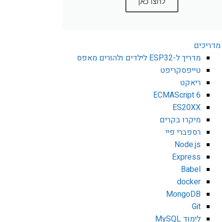
לחצו כאן
מדריכים
מדריך ל-ESP32 לילדים ולהורים מאפס
טייפסקריפט
ריאקט
ECMAScript 6
ES20XX
מיקרו בקרים
רספברי פיי
Node.js
Express
Babel
docker
MongoDB
Git
לימוד MySQL