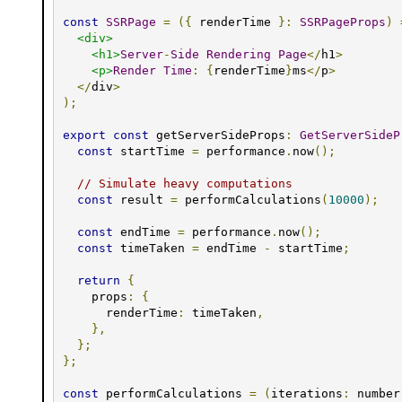
const
SSRPage
=
({
 renderTime 
}:
SSRPageProps
)
<div>
<h1>
Server
-
Side
Rendering
Page
</
h1
>
<p>
Render
Time
:
{
renderTime
}
ms
</
p
>
</
div
>
);
export
const
 getServerSideProps
:
GetServerSideP
const
 startTime 
=
 performance
.
now
();
// Simulate heavy computations
const
 result 
=
 performCalculations
(
10000
);
const
 endTime 
=
 performance
.
now
();
const
 timeTaken 
=
 endTime 
-
 startTime
;
return
{
    props
:
{
      renderTime
:
 timeTaken
,
},
};
};
const
 performCalculations 
=
(
iterations
:
 number