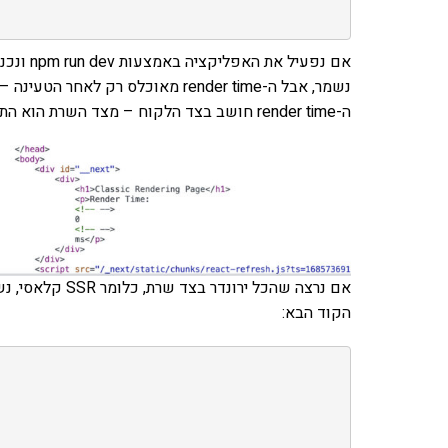
נשמר, אבל ה-render time מאוכלס 
ה-render time חושב בצד הלקוח – מצד השרת הוא התקבל כ-0 וחושב רק אחרי שהקוד נטען לצד הלקוח.
הקוד הבא: