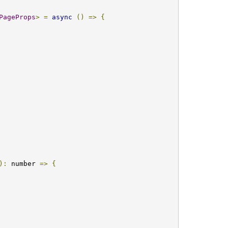
PageProps
>
=
async
()
=>
{
):
 number 
=>
{