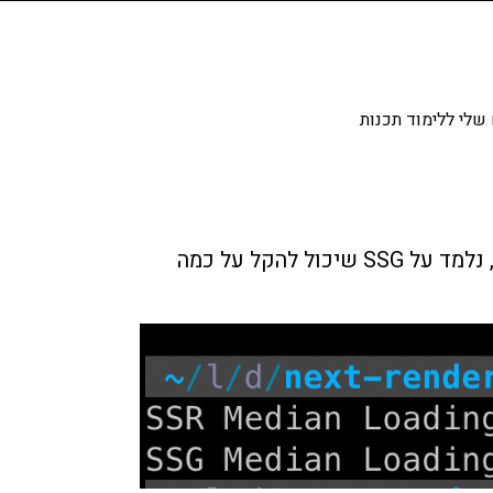
שלי ללימוד תכנות
אחרי שלמדנו במאמר הקודם מה זה SSR והבנו שלא מדובר בקליע כסף שפותר את כל הבעיות שלנו, נלמד על SSG שיכול להקל על כמה