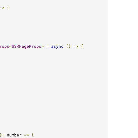
=>
(
rops
<
SSRPageProps
>
=
async
()
=>
{
):
 number 
=>
{