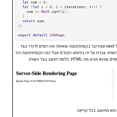
let
 sum 
=
0
;
for
(
let
 i 
=
0
;
 i 
<
 iterations
;
 i
++)
{
    sum 
+=
Math
.
sqrt
(
i
);
}
return
 sum
;
};
export
default
SSRPage
;
מילת הקסם פה היא GetServerSideProps שמאותתת ל-next שמדובר בקומפוננטה שאותה אנו רוצים לרנדר בצד
השרת. עברנו על זה בפוסט הקודם אבל הנה הקומפוננטה הזו
הוא מחושב בכל קריאה.