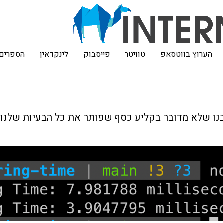
הערוץ בווטסאפ
טוויטר
פייסבוק
לינקדאין
הספרים 