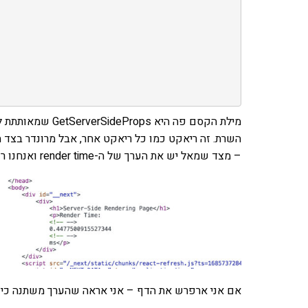
השרת. זה ריאקט כמו כל ריאקט אחר, אבל מרונדר בצד 
– מצד שמאל יש את הערך של ה-render time ואנחנו רואים שהוא מגיע מה-HTML. כלומר חושב בצד השרת.
אם אני ארפרש את הדף – אני אראה שהערך משתנה כי 