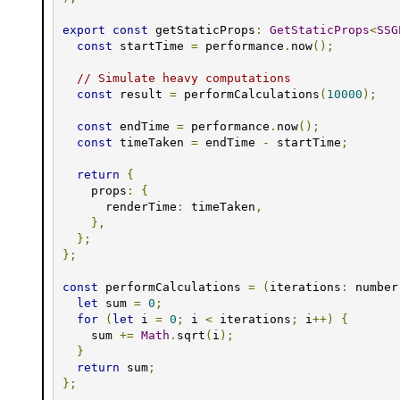
export
const
 getStaticProps
:
GetStaticProps
<
SSG
const
 startTime 
=
 performance
.
now
();
// Simulate heavy computations
const
 result 
=
 performCalculations
(
10000
);
const
 endTime 
=
 performance
.
now
();
const
 timeTaken 
=
 endTime 
-
 startTime
;
return
{
    props
:
{
      renderTime
:
 timeTaken
,
},
};
};
const
 performCalculations 
=
(
iterations
:
 number
let
 sum 
=
0
;
for
(
let
 i 
=
0
;
 i 
<
 iterations
;
 i
++)
{
    sum 
+=
Math
.
sqrt
(
i
);
}
return
 sum
;
};