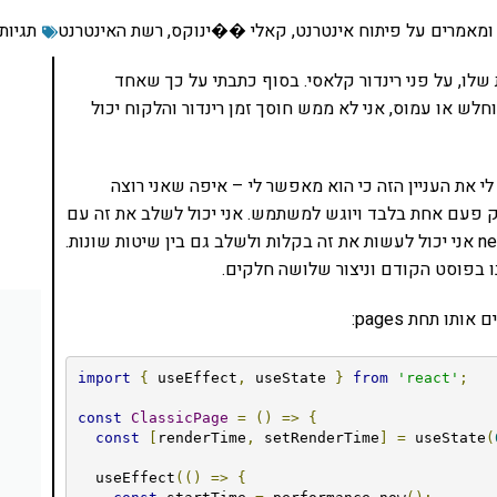
ומאמרים על פיתוח אינטרנט
,
קאלי ��ינוקס
,
רשת האינטרנט
תגיות:
 שלו, על פני רינדור קלאסי. בסוף כתבתי על כך שאחד
הוא שאם השרת קטן וחלש או עמוס, אני לא ממש חוסך זמן רינדור והלקוח יכול
בות של Static Site Generating פותר לי את העניין הזה כי הוא מאפשר לי – איפה שאני רוצה
 רק פעם אחת בלבד ויוגש למשתמש. אני יכול לשלב את זה עם
מסד נתונים או עם cache שהוא in memory. וכן, עם next אני יכול לעשות את זה בקלות ולשלב גם בין שיטות שונות.
import
{
 useEffect
,
 useState 
}
from
'react'
;
const
ClassicPage
=
()
=>
{
const
[
renderTime
,
 setRenderTime
]
=
 useState
(
  useEffect
(()
=>
{