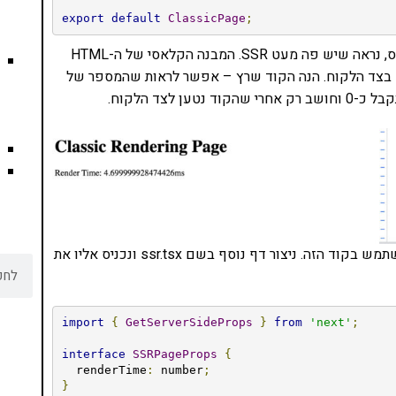
export
default
ClassicPage
;
אם נפעיל את האפליקציה באמצעות npm run dev ונכנס, נראה שיש פה מעט SSR. המבנה הקלאסי של ה-HTML
רק לאחר הטעינה – בצד הלקוח. הנה הקוד שרץ – אפשר לראות שהמספר של
אם נרצה שהכל ירונדר בצד שרת, כלומר SSR קלאסי, נשתמש בקוד הזה. ניצור דף נוסף בשם ssr.tsx ונכניס אליו את
import
{
GetServerSideProps
}
from
'next'
;
interface
SSRPageProps
{
  renderTime
:
 number
;
}