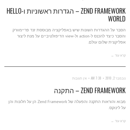
ZEND FRAMEWORK – הגדרות ראשוניות ו-HELLO
WORLD
הסבר על ההגדרות השונות שיש באפליקציה מבוססת זנד פריימוורק
והסבר כיצד להכנס ל-action ול-view הדיפולטיביים על מנת ליצור
אפליקצית שלום עולם.
קרא עוד ←
נובמבר 2, 2010
7:38 AM
אין תגובות
ZEND FRAMEWORK – התקנה
מבוא והוראות התקנה והפעלה של Zend Framework הן על חלונות והן
על לינוקס.
קרא עוד ←