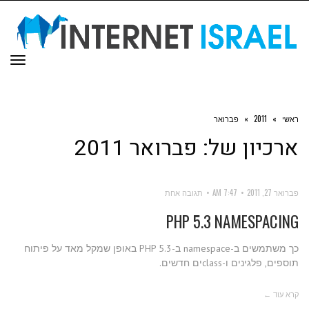
תפר
ראשי
»
2011
»
פברואר
ארכיון של:
פברואר 2011
פברואר 27, 2011
7:47 AM
תגובה אחת
PHP 5.3 NAMESPACING
כך משתמשים ב-namespace ב-PHP 5.3 באופן שמקל מאד על פיתוח
תוספים, פלגינים ו-classים חדשים.
קרא עוד ←