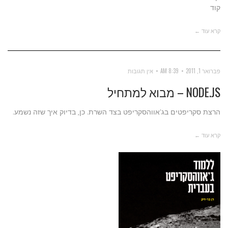
קוד
קרא עוד ←
פברואר 1, 2011
8:39 AM
אין תגובות
NODE.JS – מבוא למתחיל
הרצת סקריפטים בג'אווהסקריפט בצד השרת. כן, בדיוק איך שזה נשמע.
קרא עוד ←