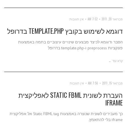
פברואר 20, 2011
7:52 AM
אין תגובות
דוגמא לשימוש בקובץ TEMPLATE.PHP בדרופל
הסבר ודוגמא לכיצד מבצעים שינויים עיצוביים בתמה באמצעות
פונקציות preprocess ו-template.php בדרופל
קרא עוד ←
פברואר 15, 2011
7:56 AM
אין תגובות
העברת לשונית STATIC FBML לאפליקצית
IFRAME
כך מעבירים לשונית שנוצרה באמצעות Static FBML tag אל אפליקצית
iframe בלי להתאמץ.