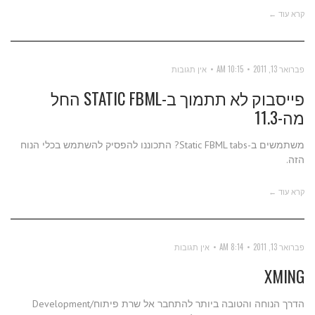
קרא עוד ←
פברואר 13, 2011
10:15 AM
אין תגובות
פייסבוק לא תתמוך ב-STATIC FBML החל
מה-11.3
משתמשים ב-Static FBML tabs? התכוננו להפסיק להשתמש בכלי הנוח
הזה.
קרא עוד ←
פברואר 13, 2011
8:14 AM
אין תגובות
XMING
הדרך הנוחה והטובה ביותר להתחבר אל שרת פיתוח/Development