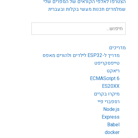
הצטרפו לאלפי הקוראים של הספרים שלי
שמלמדים תכנות מעשי בקלות ובעברית
חיפוש
עבור:
מדריכים
מדריך ל-ESP32 לילדים ולהורים מאפס
טייפסקריפט
ריאקט
ECMAScript 6
ES20XX
מיקרו בקרים
רספברי פיי
Node.js
Express
Babel
docker