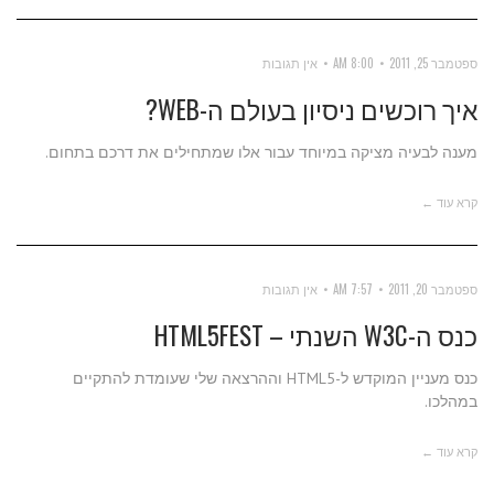
ספטמבר 25, 2011
8:00 AM
אין תגובות
איך רוכשים ניסיון בעולם ה-WEB?
מענה לבעיה מציקה במיוחד עבור אלו שמתחילים את דרכם בתחום.
קרא עוד ←
ספטמבר 20, 2011
7:57 AM
אין תגובות
כנס ה-W3C השנתי – HTML5FEST
כנס מעניין המוקדש ל-HTML5 וההרצאה שלי שעומדת להתקיים
במהלכו.
קרא עוד ←