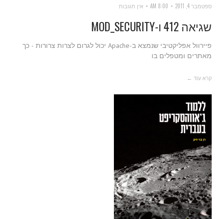
ספטמבר 4, 2011
8:00 AM
אין תגובות
שגיאה 412 ו-MOD_SECURITY
פיירוול אפליקטיבי שנמצא ב-Apache יכול לגרום לצרות צרורות - כך
מאתרים ומטפלים בו
קרא עוד ←