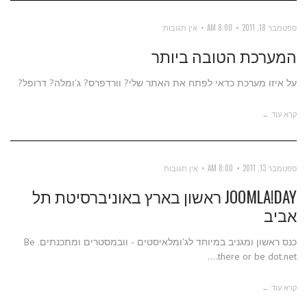
ספטמבר 18, 2011
8:00 AM
אין תגובות
המערכת הטובה ביותר
על איזו מערכת כדאי לפתח את האתר שלי? וורדפרס? ג'ומלה? דרופל?
קרא עוד ←
ספטמבר 13, 2011
8:00 AM
אין תגובות
JOOMLA!DAY ראשון בארץ באוניברסיטת תל
אביב
כנס ראשון ומגניב במיוחד לג'ומלאיסטים - וובמסטרים ומתכנתים. Be
there or be dot.net....
קרא עוד ←