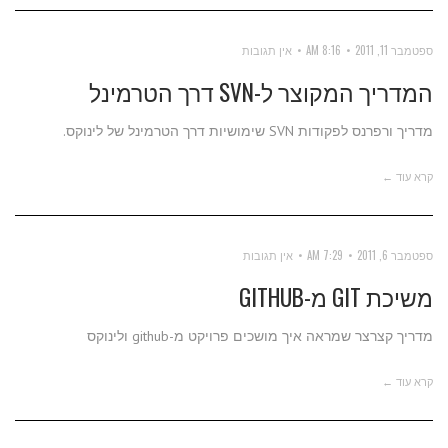
ספטמבר 11, 2011
8:16 AM
אין תגובות
המדריך המקוצר ל-SVN דרך הטרמינל
מדריך ורפרנס לפקודות SVN שימושיות דרך הטרמינל של לינוקס.
קרא עוד ←
ספטמבר 6, 2011
7:29 AM
אין תגובות
משיכת GIT מ-GITHUB
מדריך קצרצר שמראה איך מושכים פרויקט מ-github ולינוקס
קרא עוד ←