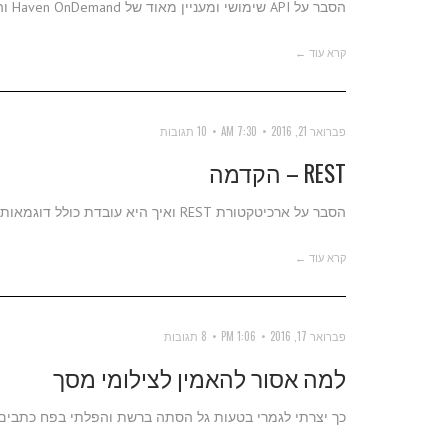
הסבר על API שימושי ומעניין מאוד של Haven OnDemand והזדמנות נהדרת לראות איך API אמיתי עובד
קרא עוד ←
פברואר 21, 2016
7:30 AM
10 תגובות
REST – הקדמה
הסבר על ארכיטקטורת REST ואיך היא עובדת כולל דוגמאות.
קרא עוד ←
פברואר 17, 2016
1:06 PM
8 תגובות
למה אסור להאמין לצילומי מסך
כך יצרתי לגמרי בטעות גל הסתה ברשת והפלתי בפח כתבים,