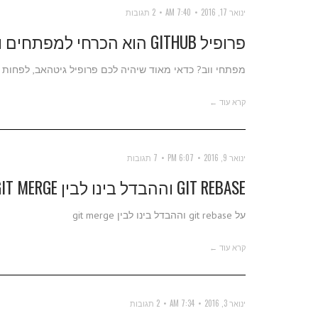
ינואר 17, 2016
7:40 AM
2 תגובות
פרופיל GITHUB הוא הכרחי למפתחים ולכאלו שמחפשים אותם
מפתחי ווב? כדאי מאוד שיהיה לכם פרופיל גיטהאב, לפחות
קרא עוד ←
ינואר 9, 2016
6:07 PM
7 תגובות
GIT REBASE וההבדל בינו לבין GIT MERGE
על git rebase וההבדל בינו לבין git merge
קרא עוד ←
ינואר 3, 2016
7:34 AM
2 תגובות