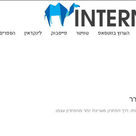
הערוץ בווטסאפ
טוויטר
פייסבוק
לינקדאין
הספרים 
רר