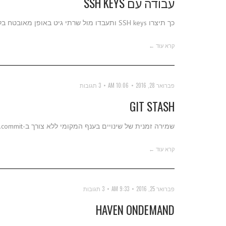
עבודה עם SSH KEYS
כך תיצרו SSH keys ותעבדו מול שרתי גיט באופן מאובטח בלי להקליד שוב ושוב את הסיסמה שלכם.
קרא עוד ←
פברואר 28, 2016
10:06 AM
3 תגובות
GIT STASH
שמירה זמנית של שינויים בענף המקומי ללא צורך ב-commit.
קרא עוד ←
פברואר 25, 2016
9:33 AM
3 תגובות
HAVEN ONDEMAND