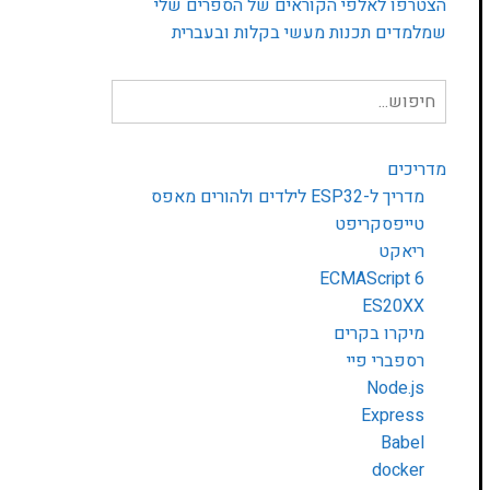
הצטרפו לאלפי הקוראים של הספרים שלי
שמלמדים תכנות מעשי בקלות ובעברית
חיפוש
עבור:
מדריכים
מדריך ל-ESP32 לילדים ולהורים מאפס
טייפסקריפט
ריאקט
ECMAScript 6
ES20XX
מיקרו בקרים
רספברי פיי
Node.js
Express
Babel
docker