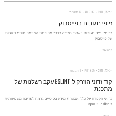
יולי 15, 2018
7:07 AM
12 תגובות
זיופי תגובות בפייסבוק
כך מזייפים תגובות באתרי מכירה בדרך מחוכמת המדמה תוסף תגובות
של פייסבוק
קרא עוד ←
יולי 13, 2018
12:05 PM
3 תגובות
קוד זדוני הוזרק ל-ESLINT עקב רשלנות של
מתכנת
כך אי הקפדה על כללי אבטחת מידע בסיסיים גרמה לפריצה משמעותית
ב-eslint וב-npm
קרא עוד ←