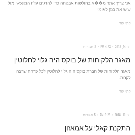
אני צריך אתר מ��א בחולשות אבטחה כדי להדגים עליו wpscan. מזל
שיש את בנק לאומי
קרא עוד ←
יוני 14, 2018
4:33 PM
8 תגובות
מאגר הלקוחות של בוקס היה גלוי לחלוטין
מאגר הלקוחות של חברת בוקס היה גלוי לחלוטין לכל פרחח שרצה
לקחת.
קרא עוד ←
יוני 10, 2018
9:25 AM
5 תגובות
התקנת קאלי על אמאזון