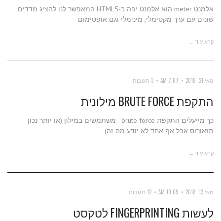
אלמנט meter הוא אלמנט יפה ב-HTML5 המאפשר לנו להציג מדדים
שונים עם ערך מקסימלי, מינימלי וגם אופטימום
קרא עוד ←
מאי 21, 2018
7:07 AM
3 תגובות
התקפת BRUTE FORCE מילונית
כך מייעלים התקפת brute force - משתמשים במילון (או יותר נכון
תזאורוס אבל אף אחד לא יודע מה זה)
קרא עוד ←
מאי 13, 2018
10:09 AM
12 תגובות
לעשות FINGERPRINTING לטקסט