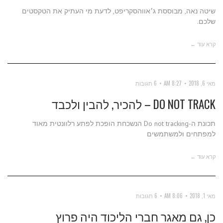
שיטה נאה, מבוססת ג׳אווהסקריפט, לדעת מי העתיק את הטקסטים
שלכם.
קרא עוד ←
מאי 6, 2018
8:27 AM
6 תגובות
DO NOT TRACK – להכיר, להבין ולכבד
תכונת ה-Do not tracking הנשכחת הופכת לפתע רלוונטית מאוד
למפתחים ולמשתמשים
קרא עוד ←
מאי 1, 2018
8:06 AM
6 תגובות
כן, גם מאגר חברי הליכוד היה פרוץ