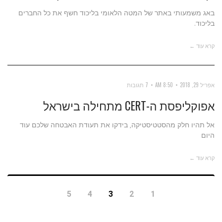
באג משמעותי באתר של המטה הלאומי בליכוד חשף את כל החברים
בליכוד.
קרא עוד ←
אפריל 29, 2018
8:50 AM
7 תגובות
אפוקליפסת ה-CERT מתחילה בישראל
אל תהיו חלק מהסטטיסטיקה, בידקו את תעודת האבטחה שלכם עוד
היום
קרא עוד ←
5
4
3
2
1