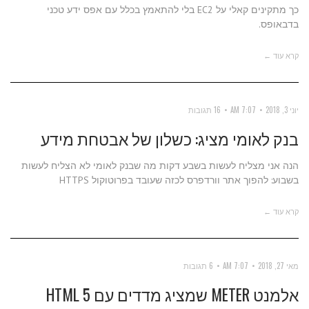
כך מתקינים קאלי על EC2 בלי להתאמץ בכלל עם אפס ידע טכני
בדבאופס.
קרא עוד ←
יוני 3, 2018
7:07 AM
16 תגובות
בנק לאומי מציג: כשלון של אבטחת מידע
הנה אני מצליח לעשות בשבע דקות מה שבנק לאומי לא הצליח לעשות
בשבוע: להפוך אתר וורדפרס לכזה שעובד בפרוטוקול HTTPS
קרא עוד ←
מאי 27, 2018
7:07 AM
6 תגובות
אלמנט METER שמציג מדדים עם HTML 5