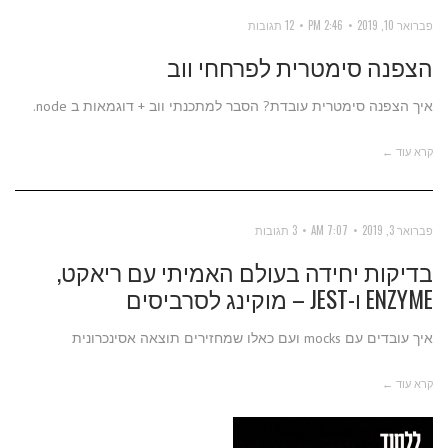
פברואר 10, 2019
2:46 PM
12 תגובות
הצפנה סימטרית לפרחחי ווב
איך הצפנה סימטרית עובדת? הסבר למתכנתי ווב + דוגמאות ב node.
קרא עוד ←
פברואר 3, 2019
7:07 AM
3 תגובות
בדיקות יחידה בעולם האמיתי עם ריאקט,
ENZYME ו-JEST – מוקינג לסרביסים
איך עובדים עם mocks ועם כאלו שמחזירים תוצאה אסינכרונית
קרא עוד ←