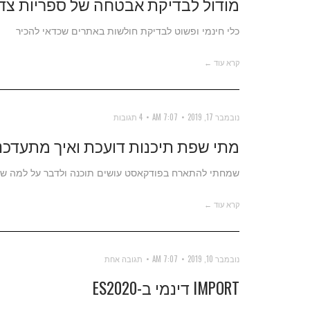
מודול לבדיקת אבטחה של ספריות צד
כלי חינמי ופשוט לבדיקת חולשות באתרים שכדאי להכיר
קרא עוד ←
נובמבר 17, 2019
7:07 AM
4 תגובות
מתי שפת תיכנות דועכת ואיך מתעדכנ
שמחתי להתארח בפודקאסט עושים תוכנה ולדבר על למה שפות
קרא עוד ←
נובמבר 10, 2019
7:07 AM
תגובה אחת
IMPORT דינמי ב-ES2020