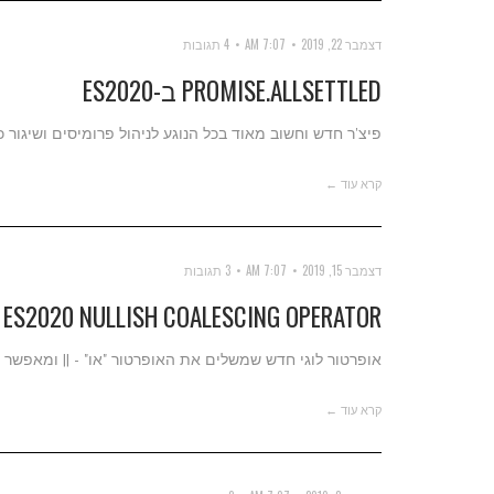
דצמבר 22, 2019
7:07 AM
4 תגובות
PROMISE.ALLSETTLED ב-ES2020
פיצ'ר חדש וחשוב מאוד בכל הנוגע לניהול פרומיסים ושיגור
קרא עוד ←
דצמבר 15, 2019
7:07 AM
3 תגובות
ES2020 NULLISH COALESCING OPERATOR
אופרטור לוגי חדש שמשלים את האופרטור "או" - || ומאפשר ל
קרא עוד ←