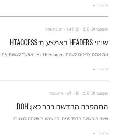
קרא עוד ←
אוקטובר 20, 2019
11:50 AM
תגובה אחת
שינוי HEADERS באמצעות HTACCESS
אם אתם צריכים לשנות HTTP Headers - אפשר לעשות את זה בקלות דרך ה-htaccess.
קרא עוד ←
אוקטובר 20, 2019
11:10 AM
4 תגובות
המהפכה החדשה כבר כאן: DOH
שינויים בעולם הדפדפנים והמשמעות שלהם לצנזורה
קרא עוד ←