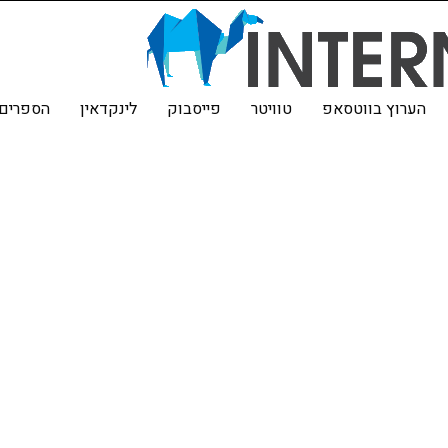
הערוץ בווטסאפ
טוויטר
פייסבוק
לינקדאין
הספרים 