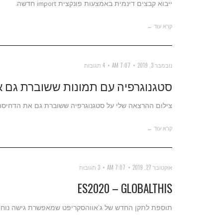
ייבוא קבצים דינמית באמצעות פונקצית import חדשה.
קרא עוד ←
נובמבר 3, 2019
7:07 AM
4 תגובות
סטגנוגרפיה עם תמונות ששוברת גם א
צילום ההרצאה שלי על סטגנוגרפיה ששוברת גם את הדחיסה 
קרא עוד ←
אוקטובר 27, 2019
7:07 AM
3 תגובות
ES2020 – GLOBALTHIS
תוספת לתקן החדש של ג'אווהסקריפט שמאפשרת גישה נוחה 