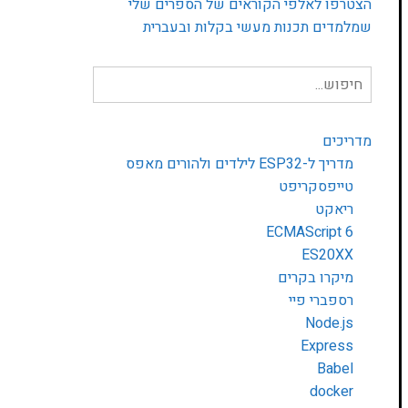
הצטרפו לאלפי הקוראים של הספרים שלי
שמלמדים תכנות מעשי בקלות ובעברית
חיפוש
עבור:
מדריכים
מדריך ל-ESP32 לילדים ולהורים מאפס
טייפסקריפט
ריאקט
ECMAScript 6
ES20XX
מיקרו בקרים
רספברי פיי
Node.js
Express
Babel
docker