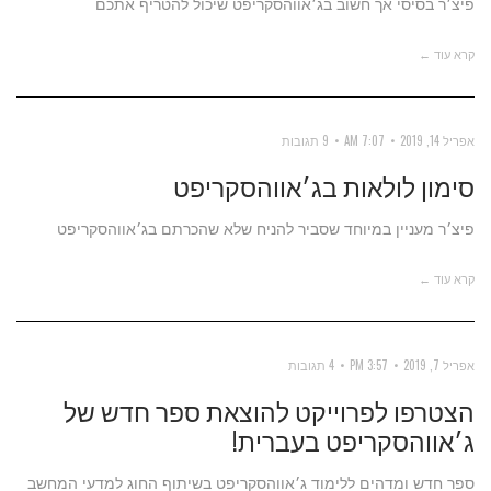
פיצ׳ר בסיסי אך חשוב בג׳אווהסקריפט שיכול להטריף אתכם
קרא עוד ←
אפריל 14, 2019
7:07 AM
9 תגובות
סימון לולאות בג׳אווהסקריפט
פיצ׳ר מעניין במיוחד שסביר להניח שלא שהכרתם בג׳אווהסקריפט
קרא עוד ←
אפריל 7, 2019
3:57 PM
4 תגובות
הצטרפו לפרוייקט להוצאת ספר חדש של
ג׳אווהסקריפט בעברית!
ספר חדש ומדהים ללימוד ג׳אווהסקריפט בשיתוף החוג למדעי המחשב