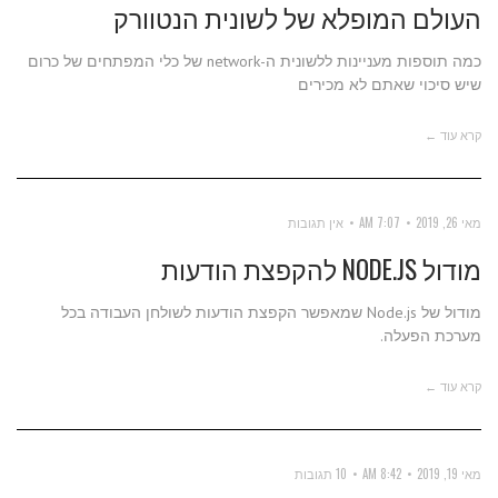
העולם המופלא של לשונית הנטוורק
כמה תוספות מעניינות ללשונית ה-network של כלי המפתחים של כרום
שיש סיכוי שאתם לא מכירים
קרא עוד ←
מאי 26, 2019
7:07 AM
אין תגובות
מודול NODE.JS להקפצת הודעות
מודול של Node.js שמאפשר הקפצת הודעות לשולחן העבודה בכל
מערכת הפעלה.
קרא עוד ←
מאי 19, 2019
8:42 AM
10 תגובות