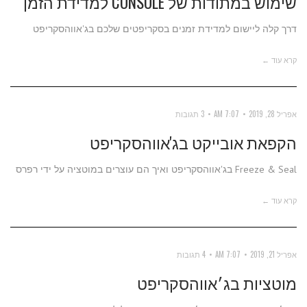
שימוש במתודות של CONSOLE למדידת הזמן
דרך קלה ליישום למדידת זמנים בסקריפטים שלכם בג'אווהסקריפט
קרא עוד ←
אפריל 28, 2019
7:07 AM
3 תגובות
הקפאת אובייקט בג'אווהסקריפט
Freeze & Seal בג'אווהסקריפט ואיך הם עוצרים במוטציה על ידי רפרס
קרא עוד ←
אפריל 21, 2019
7:07 AM
4 תגובות
מוטציות בג׳אווהסקריפט