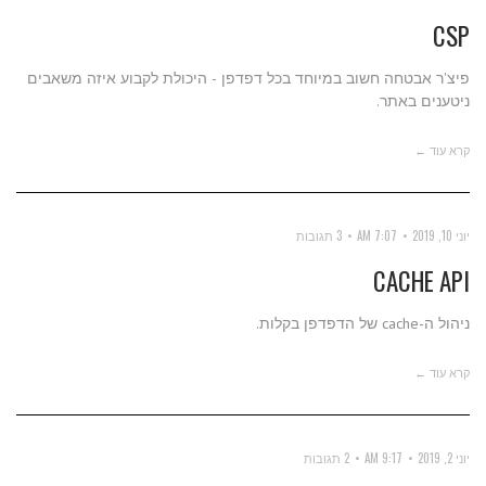
CSP
פיצ'ר אבטחה חשוב במיוחד בכל דפדפן - היכולת לקבוע איזה משאבים
ניטענים באתר.
קרא עוד ←
יוני 10, 2019
7:07 AM
3 תגובות
CACHE API
ניהול ה-cache של הדפדפן בקלות.
קרא עוד ←
יוני 2, 2019
9:17 AM
2 תגובות