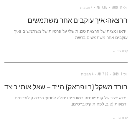
יולי 14, 2019
7:07 AM
4 תגובות
הרצאה: איך עוקבים אחר משתמשים
וידאו ומצגת של הרצאה טכנית שלי על פרטיות של משתמשים ואיך
עוקבים אחר משתמשים ברשת
קרא עוד ←
יולי 7, 2019
7:07 AM
4 תגובות
הורד משקל (בוופבאק) מייד – שאל אותי כיצד
ייבוא ישיר של קומפוננטה במונוריפו יכולה לחסוך הרבה קילובייטים
ודמעות (טוב, לפחות קילובייטים).
קרא עוד ←