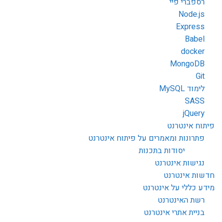
רספברי פיי
Node.js
Express
Babel
docker
MongoDB
Git
לימוד MySQL
SASS
jQuery
פיתוח אינטרנט
פתרונות ומאמרים על פיתוח אינטרנט
יסודות בתכנות
נגישות אינטרנט
חדשות אינטרנט
מידע כללי על אינטרנט
רשת האינטרנט
בניית אתרי אינטרנט