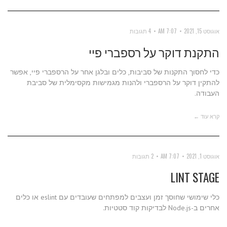
אוגוסט 15, 2021
7:07 AM
4 תגובות
התקנת דוקר על רספברי פיי
כדי לחסוך התקנות של סביבות, כלים ובלגן אחר על הרספברי פיי, אפשר
להתקין דוקר על הרספברי ולהנות מגמישות מקסימלית של סביבת
העבודה.
קרא עוד ←
אוגוסט 1, 2021
7:07 AM
2 תגובות
LINT STAGE
כלי שימושי שחוסך זמן ועצבים למפתחים שעובדים עם eslint או כלים
אחרים ב-Node.js לבדיקות קוד סטטיות.