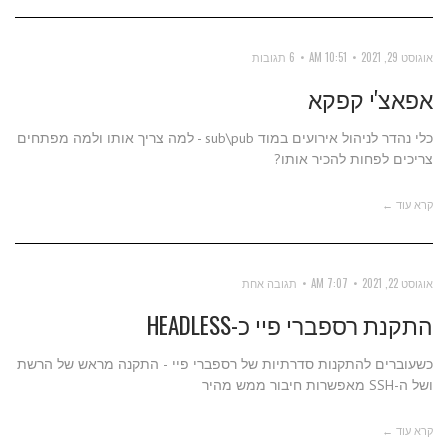
אוגוסט 29, 2021
10:51 AM
6 תגובות
אפאצ'י קפקא
כלי נהדר לניהול אירועים במוד sub\pub - למה צריך אותו ולמה מפתחים
צריכים לפחות להכיר אותו?
קרא עוד ←
אוגוסט 22, 2021
7:07 AM
תגובה אחת
התקנת רספברי פיי כ-HEADLESS
כשעוברים להתקנות סדרתיות של רספברי פיי - התקנה מראש של הרשת
ושל ה-SSH מאפשרות חיבור ממש מהיר
קרא עוד ←