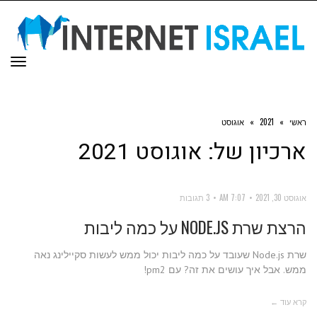
תפר
ראשי
»
2021
»
אוגוסט
ארכיון של:
אוגוסט 2021
אוגוסט 30, 2021
7:07 AM
3 תגובות
הרצת שרת NODE.JS על כמה ליבות
שרת Node.js שעובד על כמה ליבות יכול ממש לעשות סקיילינג נאה
ממש. אבל איך עושים את זה? עם pm2!
קרא עוד ←