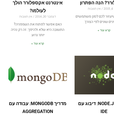
רר? הנה הפתרון
אינטרנט אקספלורר הולך
2
אין תגובות
לעולמו?
יעזור לכם לסנן משתמשים
דצמבר 30, 2014
אין תגובות
ים שונים לפי הצורך
האם אפשר לפתוח את השמפניה?
התשובה היא שלא ולהיפך: זה רק נהיה
קרא עוד »
יותר גרוע.
קרא עוד »
מדריך NODE.JS: דיבוג עם
מדריך MONGODB: עבודה עם
AGGREGATION
IDE