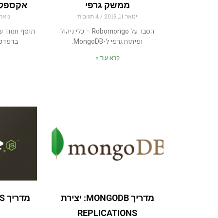
ממשק גרפי
אקספלו
ינואר 11, 2015
4 תגובות
ינואר 4, 015
הסבר על Robomongo – כלי ניהול
תוסף חמוד ש
ופיתוח גרפי ל-MongoDB.
בדפדפנ
קרא עוד »
מדריך MONGODB: יצירת
REPLICATIONS