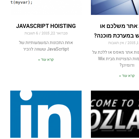
 אתר משלכם או
JAVASCRIPT HOISTING
פברואר 22, 2015
6 תגובות
במערכת מוכנה?
אחת התכונות המשמעותיות של
2
אין תגובות
JavaScrtipt ששווה להכיר
ות אתר מאפס או ללכת על
הפלטפורמות המצוינות מבית Wix
קרא עוד »
ודומיהן?
קרא עוד »