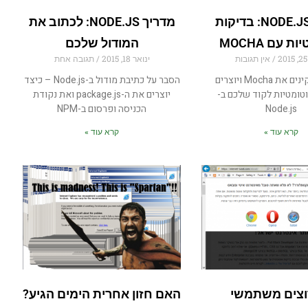
מדריך NODE.JS: בדיקות
מדריך NODE.JS: לכתוב את
ת עם MOCHA
המודול שלכם
אין תגובות
ינואר 18, 2015
תגובה אחת
כך ��תקינים את Mocha ויוצרים
הסבר על כתיבת מודול ב-Node.js – כיצד
טומטיות לקוד שלכם ב-
יוצרים את ה-package.js ואת נקודת
Node.js
הכניסה ופרסום ב-NPM
קרא עוד »
קרא עוד »
וצים משתמשי
האם חזון אחרית הימים הגיע?