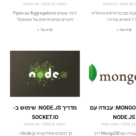
201
2 תגובות
דצמבר 21, 2014
אין תגובות
נת סביבת פיתוח נורמלית
כיצד עושים Aggregations עם Pipes
 דיבאגינג מודרני.
ויוצרים סטים חדשים של תוצאות?
קרא עוד »
קרא עוד »
מדריך MONGODB: עבודה עם
מדריך NODE.JS: שימוש ב-
SOCKET.IO
NODE.JS
תגובה אחת
דצמבר 9, 2014
אין תגובות
התחברות ועבודה עם MongoDB דרך
כך כותבים אפליקצית Node.js ו-