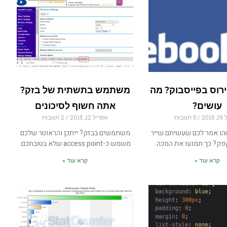
רוס בפייסבוק? מה
משתמש בתשתית של בזק?
עושים?
אתה חשוף לסיכונים
201
5 תגובות
אפריל 12, 2015
2 תגובות
הו אמר לכם שעשיתם שייר
משתמשים בבזק? ייתכן והראוטר שלכם
ק? כך תמנעו את המכה.
משמש כ-access point שלא בטובתכם.
קרא עוד »
קרא עוד »