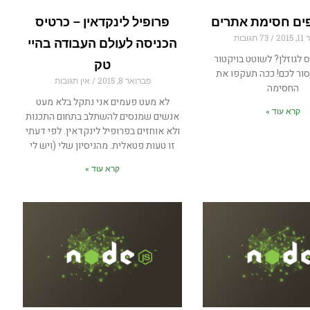
פים חסימת אתרים
פרופיל לינקדאין – כרטיס
201
73 תגובות
הכניסה לעולם העבודה בהיי
ס לגוזלן? לשוטט בויקטור
טק
סור לכם! ככה תעקפו את
פברואר 8, 2015
אין תגובות
החסימה
לא מעט פעמים אני נתקל בלא מעט
קרא עוד »
אנשים שמנסים להשתלב בתחום התכנות
ולא אוחזים בפרופיל לינקדאין. לפי דעתי
זו טעות פטאלית. מהניסיון שלי (ויש לי
קרא עוד »