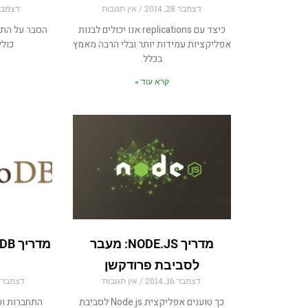
דצמבר 28, 2014
אין תגובות
דצמבר 23, 4
כיצד עם replications אנו יכולים לבנות
הסבר על התק
אפליקציות עמידות יותר ובלי הרבה מאמץ
כולל
בכלל.
קרא עוד »
מדריך NODE.JS: מעבר
לסביבת פרודקשן
דצמבר 16, 2014
אין תגובות
דצמבר 14, 2014
כך טוענים אפליקצית Node.js לסביבת