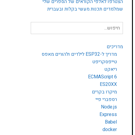
הצטרפו לאלפי הקוראים של הספרים שלי
שמלמדים תכנות מעשי בקלות ובעברית
חיפוש
עבור:
מדריכים
מדריך ל-ESP32 לילדים ולהורים מאפס
טייפסקריפט
ריאקט
ECMAScript 6
ES20XX
מיקרו בקרים
רספברי פיי
Node.js
Express
Babel
docker