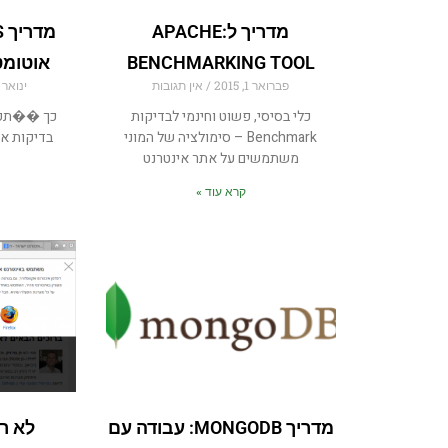
מדריך ל:APACHE
BENCHMARKING TOOL
אוטומטיו
פברואר 1, 2015
אין תגובות
ינואר 25, 2015
כלי בסיסי, פשוט וחינמי לבדיקות
Benchmark – סימולציה של המוני
בדיקות או
משתמשים על אתר אינטרנט
קרא עוד »
מדריך MONGODB: עבודה עם
לא ר