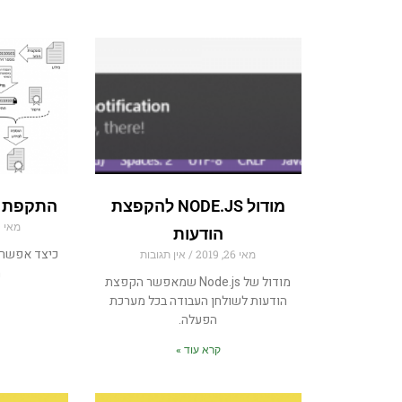
מודול NODE.JS להקפצת
התקפת SHA1 COLLISION
מאי 19, 2019
הודעות
כיצד אפשר ל
מאי 26, 2019
אין תגובות
ה
מודול של Node.js שמאפשר הקפצת
הודעות לשולחן העבודה בכל מערכת
הפעלה.
קרא עוד »