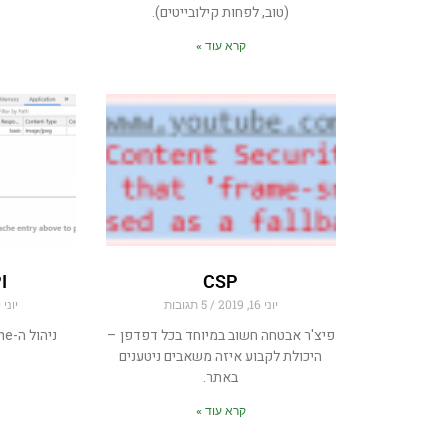
(טוב, לפחות קילובייטים).
קרא עוד »
I
CSP
יוני 16, 2019
5 תגובות
יוני 10, 2019
פיצ'ר אבטחה חשוב במיוחד בכל דפדפן –
ניהול ה-cache של הדפדפן בקלות.
היכולת לקבוע איזה משאבים ניטענים
באתר.
קרא עוד »