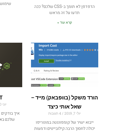
שימושי
הדפדפן לא תומך ב-CSS שלכם? ככה
תדעו על זה מראש
קרא עוד »
הורד משקל (בוופבאק) מייד –
T
יוני 30, 2019
שאל אותי כיצד
יולי 7, 2019
4 תגובות
שלכם באופן 
ייבוא ישיר של קומפוננטה במונוריפו
יכולה לחסוך הרבה קילובייטים ודמעות