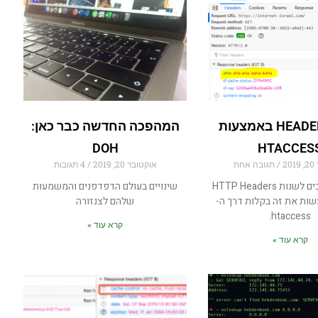
שינוי HEADERS באמצעות
המהפכה החדשה כבר כאן:
DOH
HTACCES
2
תגובה אחת
אוקטובר 20, 2019
4 תגובות
אם אתם צריכים לשנות HTTP Headers
שינויים בעולם הדפדפנים והמשמעות
ות את זה בקלות דרך ה-
שלהם לצנזורה
htaccess.
קרא עוד »
קרא עוד »