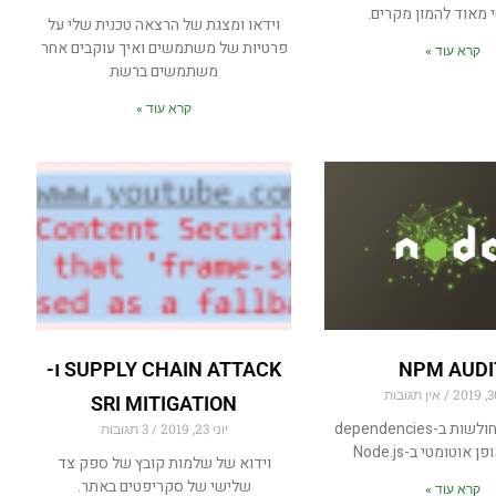
 מאוד להמון מקרים.
וידאו ומצגת של הרצאה טכנית שלי על
פרטיות של משתמשים ואיך עוקבים אחר
קרא עוד »
משתמשים ברשת
קרא עוד »
NPM AUDI
SUPPLY CHAIN ATTACK ו-
אין תגובות
SRI MITIGATION
איך בודקים חולשות ב-dependencies
יוני 23, 2019
3 תגובות
אוטומטי ב-Node.js
וידוא של שלמות קובץ של ספק צד
שלישי של סקריפטים באתר.
קרא עוד »