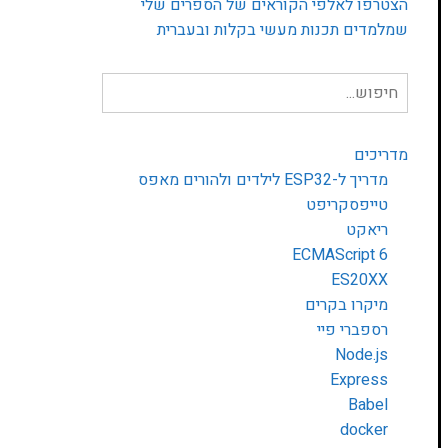
הצטרפו לאלפי הקוראים של הספרים שלי
שמלמדים תכנות מעשי בקלות ובעברית
חיפוש
עבור:
מדריכים
מדריך ל-ESP32 לילדים ולהורים מאפס
טייפסקריפט
ריאקט
ECMAScript 6
ES20XX
מיקרו בקרים
רספברי פיי
Node.js
Express
Babel
docker