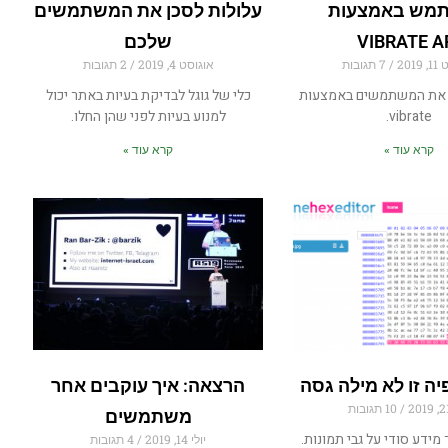
מש באמצעות
עלולות לסכן את המשתמשים
VIBRATE A
שלכם
2019
7 תגובות
אוגוסט 4, 2019
2 תגובות
ן את המשתמשים באמצעות
כלי של גוגל לבדיקת בעיות באתר יכול
vibrate.
למנוע בעיות לפני שהן החלו.
קרא עוד »
קרא עוד »
יה זו לא מילה גסה
הרצאה: איך עוקבים אחר
10 תגובות
משתמשים
 מידע סודי על גבי תמונות.
יולי 14, 2019
4 תגובות