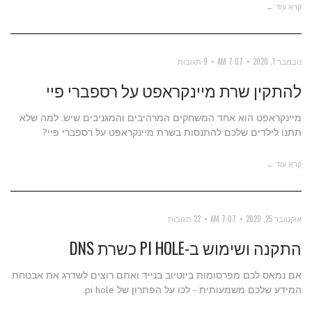
קרא עוד ←
נובמבר 1, 2020
7:07 AM
9 תגובות
להתקין שרת מיינקראפט על רספברי פיי
מיינקראפט הוא אחד המשחקים המרהיבים והמגניבים שיש. למה שלא
תתנו לילדים שלכם להתנסות בשרת מיינקראפט על רספברי פיי?
קרא עוד ←
אוקטובר 25, 2020
7:07 AM
22 תגובות
התקנה ושימוש ב-PI HOLE כשרת DNS
אם נמאס לכם מפרסומות ביוטיוב בנייד ואתם רוצים לשדרג את אבטחת
המידע שלכם משמעותית - לכו על הפתרון של pi hole.