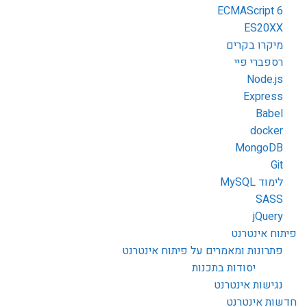
ECMAScript 6
ES20XX
מיקרו בקרים
רספברי פיי
Node.js
Express
Babel
docker
MongoDB
Git
לימוד MySQL
SASS
jQuery
פיתוח אינטרנט
פתרונות ומאמרים על פיתוח אינטרנט
יסודות בתכנות
נגישות אינטרנט
חדשות אינטרנט