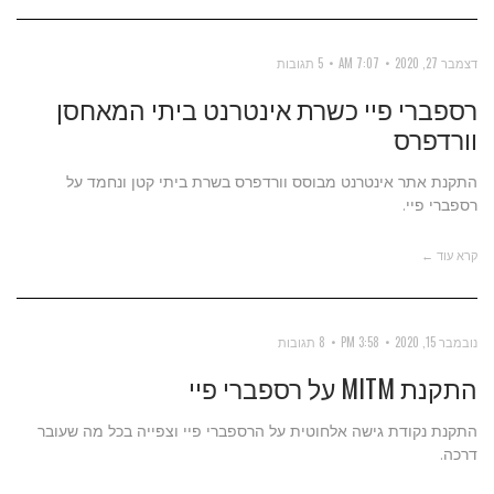
דצמבר 27, 2020
7:07 AM
5 תגובות
רספברי פיי כשרת אינטרנט ביתי המאחסן
וורדפרס
התקנת אתר אינטרנט מבוסס וורדפרס בשרת ביתי קטן ונחמד על
רספברי פיי.
קרא עוד ←
נובמבר 15, 2020
3:58 PM
8 תגובות
התקנת MITM על רספברי פיי
התקנת נקודת גישה אלחוטית על הרספברי פיי וצפייה בכל מה שעובר
דרכה.