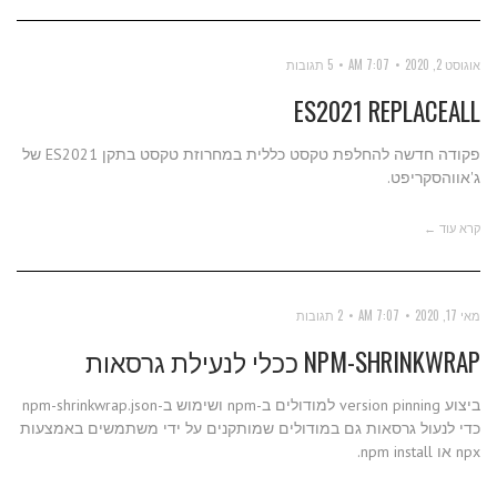
אוגוסט 2, 2020
7:07 AM
5 תגובות
ES2021 REPLACEALL
פקודה חדשה להחלפת טקסט כללית במחרוזת טקסט בתקן ES2021 של
ג'אווהסקריפט.
קרא עוד ←
מאי 17, 2020
7:07 AM
2 תגובות
NPM-SHRINKWRAP ככלי לנעילת גרסאות
ביצוע version pinning למודולים ב-npm ושימוש ב-npm-shrinkwrap.json
כדי לנעול גרסאות גם במודולים שמותקנים על ידי משתמשים באמצעות
npx או npm install.