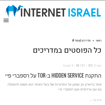
תפר
ראשי
»
מדריכים (עמוד 4)
כל הפוסטים ב
מדריכים
ינואר 3, 2021
7:07 AM
3 תגובות
התקנת HIDDEN SERVICE ב-TOR על רספברי פיי
אתר בדארק ווב שמגן על הפרטיות של בעל האתר הוא פשוט להפעלה
גם עם וורדפרס ועם רספברי פיי.
קרא עוד ←