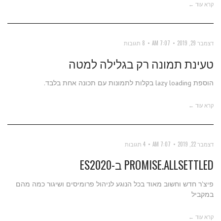
קרא עוד ←
דצמבר 29, 2019
7:07 AM
8 תגובות
טעינת תמונה רק בגלילה למטה
הוספת lazy loading בקלות לתמונות עם תכונה אחת בלבד.
קרא עוד ←
דצמבר 22, 2019
7:07 AM
4 תגובות
PROMISE.ALLSETTLED ב-ES2020
פיצ'ר חדש וחשוב מאוד בכל הנוגע לניהול פרומיסים ושיגור כמה מהם
במקביל
קרא עוד ←