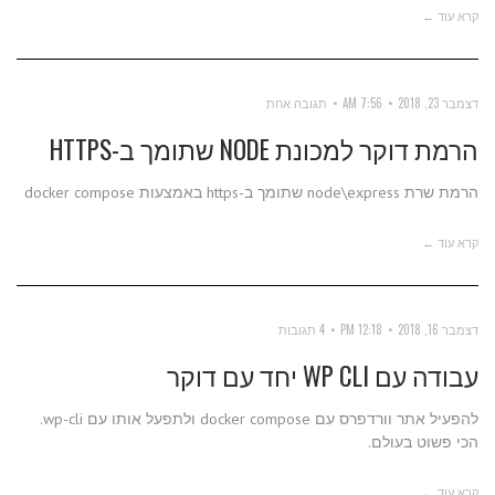
קרא עוד ←
דצמבר 23, 2018
7:56 AM
תגובה אחת
הרמת דוקר למכונת NODE שתומך ב-HTTPS
הרמת שרת node\express שתומך ב-https באמצעות docker compose
קרא עוד ←
דצמבר 16, 2018
12:18 PM
4 תגובות
עבודה עם WP CLI יחד עם דוקר
להפעיל אתר וורדפרס עם docker compose ולתפעל אותו עם wp-cli.
הכי פשוט בעולם.
קרא עוד ←