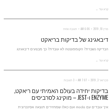
קרא עוד ←
מרץ 10, 2019
6:06 AM
תגובה אחת
דיבאגינג של בדיקות בריאקט
הבדיקה נשברת? הקומפוננטה לא עובדת? כך מבצעים דיבאגינג
קרא עוד ←
פברואר 3, 2019
7:07 AM
3 תגובות
בדיקות יחידה בעולם האמיתי עם ריאקט,
ENZYME ו-JEST – מוקינג לסרביסים
איך עובדים עם mocks ועם כאלו שמחזירים תוצאה אסינכרונית