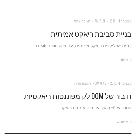
נובמבר 11, 2018
8:21 AM
תגובה אחת
בניית סביבת ריאקט אמיתית
בניית אפליקצית ריאקט אמיתית, עם create react app
קרא עוד ←
נובמבר 4, 2018
8:45 AM
תגובה אחת
חיבור של DOM לקומפוננטות ריאקטיות
הסבר על ref ואיך עובדים איתם בריאקט
קרא עוד ←