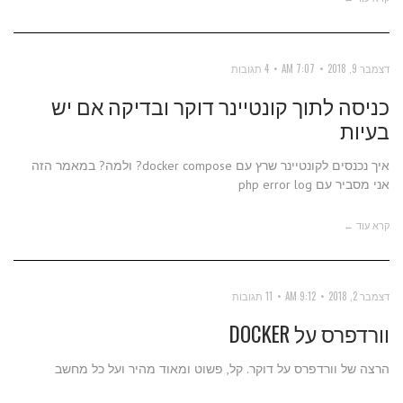
דצמבר 9, 2018
7:07 AM
4 תגובות
כניסה לתוך קונטיינר דוקר ובדיקה אם יש
בעיות
איך נכנסים לקונטיינר שרץ עם docker compose? ולמה? במאמר הזה
אני מסביר עם php error log
קרא עוד ←
דצמבר 2, 2018
9:12 AM
11 תגובות
וורדפרס על DOCKER
הרצה של וורדפרס על דוקר. קל, פשוט ומאוד מהיר ועל כל מחשב