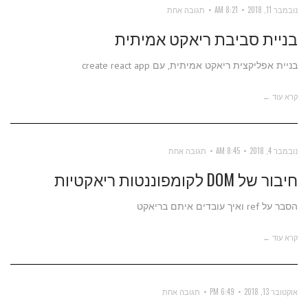
נובמבר 11, 2018
8:21 AM
תגובה אחת
בניית סביבת ריאקט אמיתית
בניית אפליקצית ריאקט אמיתית, עם create react app
קרא עוד ←
נובמבר 4, 2018
8:45 AM
תגובה אחת
חיבור של DOM לקומפוננטות ריאקטיות
הסבר על ref ואיך עובדים איתם בריאקט
קרא עוד ←
אוקטובר 13, 2018
6:49 PM
תגובה אחת