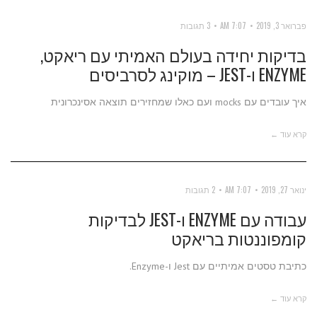
פברואר 3, 2019
7:07 AM
3 תגובות
בדיקות יחידה בעולם האמיתי עם ריאקט,
ENZYME ו-JEST – מוקינג לסרביסים
איך עובדים עם mocks ועם כאלו שמחזירים תוצאה אסינכרונית
קרא עוד ←
ינואר 27, 2019
7:07 AM
2 תגובות
עבודה עם ENZYME ו-JEST לבדיקות
קומפוננטות בריאקט
כתיבת טסטים אמיתיים עם Jest ו-Enzyme.
קרא עוד ←