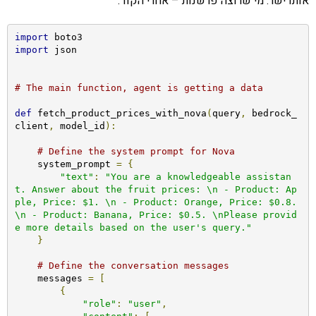
אותו ישר. מי שרוצה פרשנות – אחרי הקוד:
import
import
 json

# The main function, agent is getting a data
def
 fetch_product_prices_with_nova
(
query
,
 bedrock_
client
,
 model_id
):
# Define the system prompt for Nova
    system_prompt 
=
{
"text"
:
"You are a knowledgeable assistan
t. Answer about the fruit prices: \n - Product: Ap
ple, Price: $1. \n - Product: Orange, Price: $0.8. 
\n - Product: Banana, Price: $0.5. \nPlease provid
e more details based on the user's query."
}
# Define the conversation messages
    messages 
=
[
{
"role"
:
"user"
,