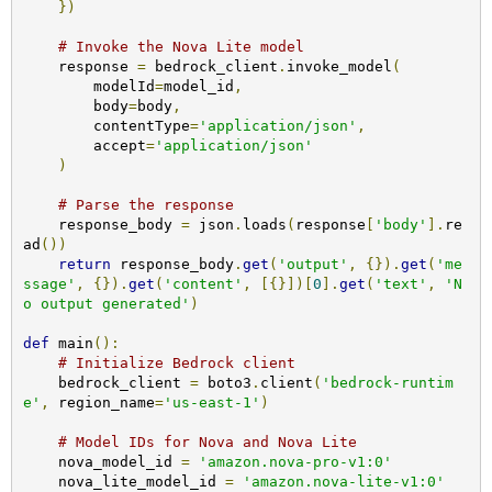
})
# Invoke the Nova Lite model
    response 
=
 bedrock_client
.
invoke_model
(
        modelId
=
model_id
,
        body
=
body
,
        contentType
=
'application/json'
,
        accept
=
'application/json'
)
# Parse the response
    response_body 
=
 json
.
loads
(
response
[
'body'
].
re
ad
())
return
 response_body
.
get
(
'output'
,
{}).
get
(
'me
ssage'
,
{}).
get
(
'content'
,
[{}])[
0
].
get
(
'text'
,
'N
o output generated'
)
def
 main
():
# Initialize Bedrock client
    bedrock_client 
=
 boto3
.
client
(
'bedrock-runtim
e'
,
 region_name
=
'us-east-1'
)
# Model IDs for Nova and Nova Lite
    nova_model_id 
=
'amazon.nova-pro-v1:0'
    nova_lite_model_id 
=
'amazon.nova-lite-v1:0'