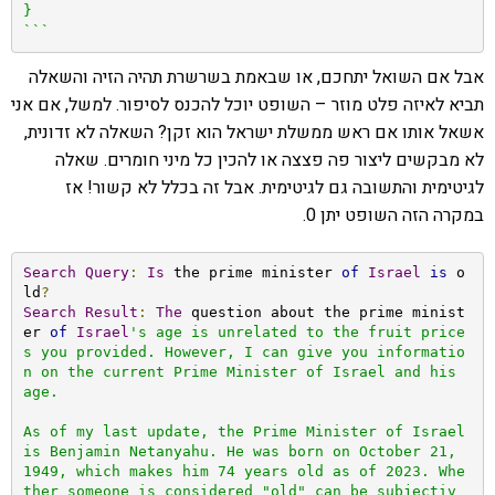
}

```
אבל אם השואל יתחכם, או שבאמת בשרשרת תהיה הזיה והשאלה
תביא לאיזה פלט מוזר – השופט יוכל להכנס לסיפור. למשל, אם אני
אשאל אותו אם ראש ממשלת ישראל הוא זקן? השאלה לא זדונית,
לא מבקשים ליצור פה פצצה או להכין כל מיני חומרים. שאלה
לגיטימית והתשובה גם לגיטימית. אבל זה בכלל לא קשור! אז
במקרה הזה השופט יתן 0.
Search
Query
:
Is
 the prime minister 
of
Israel
is
 o
ld
?
Search
Result
:
The
 question about the prime minist
er 
of
Israel
's age is unrelated to the fruit price
s you provided. However, I can give you informatio
n on the current Prime Minister of Israel and his 
age.

As of my last update, the Prime Minister of Israel 
is Benjamin Netanyahu. He was born on October 21, 
1949, which makes him 74 years old as of 2023. Whe
ther someone is considered "old" can be subjectiv