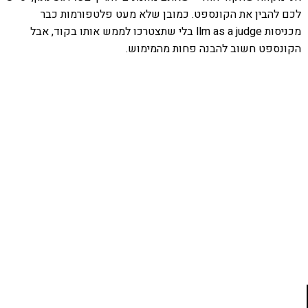
לכם להבין את הקונספט. כמובן שלא מעט פלטפורמות כבר
מכניסות llm as a judge בלי שתצטרכו לממש אותו בקוד, אבל
הקונספט חשוב להבנה פחות מהמימוש.
אהבתם את התוכן שלי? נסו את
ספרי הלימוד שלי
פרויקט ספרי לימוד התכנות שלי עם אלפי קוראים
ותמיכה של חברות מובילות נועד לאפשר לכל אחד ואחת
ללמוד תכנות מעשי
לחצו כאן