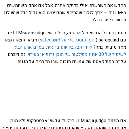
מחדש את השרשרת, אולי בדיקה אחרת. אבל אם אתם משתמשים
ב-LLMים – צריך לזכור שהסיכוי שהם יטעו הוא גדול ככל שיש לנו
שרשרת יותר גדולה.
כמובן שבכל הנושא של אבטחה, שילוב של LLM-as-a-judge יחד
עם safeguard (
והנה פוסט שלי על safeguard
) מביא תוצאות מאד
מאד טובות. כמה?
ידידי ניב רבין שעובד איתי בסייברארק הביא
לשיפור של 30 אחוז בפילטור של תוכן זדוני או בעייתי
. גם דיברנו
על זה בפודקאסט של עושים תוכנה שבו מדברים על הגנות.
אם המונח LLM as a judge היה עד עכשיו אבסטרקטי ולא מובן,
אני מקווה שהקוד הזה – שאתם מוזמנים להריץ בכל רגע נתון, יסייע