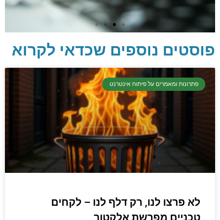
פוסטים נוספים שכדאי לקרוא
יסודות בתכנות
קריפטוגרפיה, ביצועים, אבטחת מידע ומידע
פתרונות ומאמרים על פיתוח אינטרנט
יסודי וחשוב שגם מתכנתים מנוסים לא תמיד
יודעים.
הכנסו עכשיו
לא פרצו לנו, רק דלף לנו – לקחים
טכניים מפרשת אלקטור