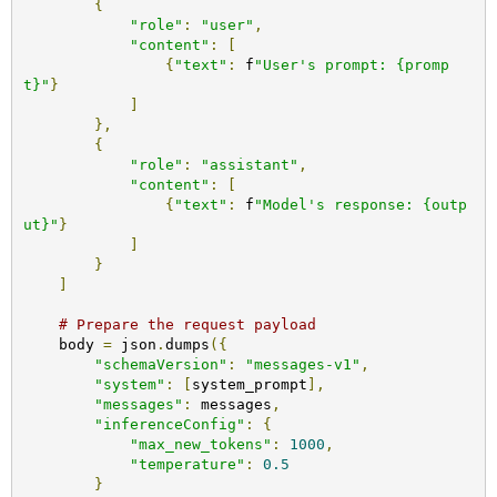
{
"role"
:
"user"
,
"content"
:
[
{
"text"
:
 f
"User's prompt: {promp
t}"
}
]
},
{
"role"
:
"assistant"
,
"content"
:
[
{
"text"
:
 f
"Model's response: {outp
ut}"
}
]
}
]
# Prepare the request payload
    body 
=
 json
.
dumps
({
"schemaVersion"
:
"messages-v1"
,
"system"
:
[
system_prompt
],
"messages"
:
 messages
,
"inferenceConfig"
:
{
"max_new_tokens"
:
1000
,
"temperature"
:
0.5
}