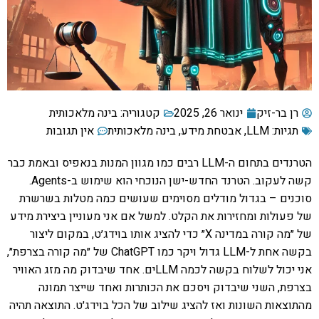
רן בר-זיק
ינואר 26, 2025
קטגוריה:
בינה מלאכותית
תגיות:
LLM
,
אבטחת מידע
,
בינה מלאכותית
אין תגובות
הטרנדים בתחום ה-LLM רבים כמו מגוון המנות בנאפיס ובאמת כבר
קשה לעקוב. הטרנד החדש-ישן הנוכחי הוא שימוש ב-Agents.
סוכנים – בגדול מודלים מסוימים שעושים כמה מטלות בשרשרת
של פעולות ומחזירות את הקלט. למשל אם אני מעוניין ביצירת מידע
של ״מה קורה במדינה X״ כדי להציג אותו בוידג׳ט, במקום ליצור
בקשה אחת ל-LLM גדול ויקר כמו ChatGPT של ״מה קורה בצרפת״,
אני יכול לשלוח בקשה לכמה LLMים. אחד שיבדוק מה מזג האוויר
בצרפת, השני שיבדוק ויסכם את הכותרות ואחד שייצר תמונה
מהתוצאות השונות ואז להציג שילוב של הכל בוידג׳ט. התוצאה תהיה