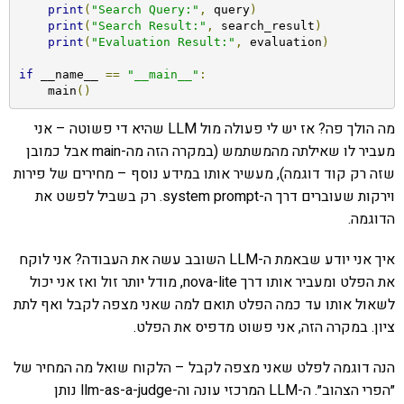
print
(
"Search Query:"
,
 query
)
print
(
"Search Result:"
,
 search_result
)
print
(
"Evaluation Result:"
,
 evaluation
)
if
 __name__ 
==
"__main__"
:
    main
()
מה הולך פה? אז יש לי פעולה מול LLM שהיא די פשוטה – אני
מעביר לו שאילתה מהמשתמש (במקרה הזה מה-main אבל כמובן
שזה רק קוד דוגמה), מעשיר אותו במידע נוסף – מחירים של פירות
וירקות שעוברים דרך ה-system prompt. רק בשביל לפשט את
הדוגמה.
איך אני יודע שבאמת ה-LLM השובב עשה את העבודה? אני לוקח
את הפלט ומעביר אותו דרך nova-lite, מודל יותר זול ואז אני יכול
לשאול אותו עד כמה הפלט תואם למה שאני מצפה לקבל ואף לתת
ציון. במקרה הזה, אני פשוט מדפיס את הפלט.
הנה דוגמה לפלט שאני מצפה לקבל – הלקוח שואל מה המחיר של
״הפרי הצהוב״. ה-LLM המרכזי עונה וה-llm-as-a-judge נותן