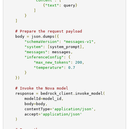
"content"
:
[
{
"text"
:
 query
}
]
}
]
# Prepare the request payload
    body 
=
 json
.
dumps
({
"schemaVersion"
:
"messages-v1"
,
"system"
:
[
system_prompt
],
"messages"
:
 messages
,
"inferenceConfig"
:
{
"max_new_tokens"
:
200
,
"temperature"
:
0.7
}
})
# Invoke the Nova model
    response 
=
 bedrock_client
.
invoke_model
(
        modelId
=
model_id
,
        body
=
body
,
        contentType
=
'application/json'
,
        accept
=
'application/json'
)