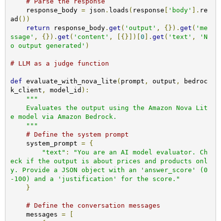
# Parse the response
    response_body 
=
 json
.
loads
(
response
[
'body'
].
re
ad
())
return
 response_body
.
get
(
'output'
,
{}).
get
(
'me
ssage'
,
{}).
get
(
'content'
,
[{}])[
0
].
get
(
'text'
,
'N
o output generated'
)
# LLM as a judge function
def
 evaluate_with_nova_lite
(
prompt
,
 output
,
 bedroc
k_client
,
 model_id
):
"""

    Evaluates the output using the Amazon Nova Lit
e model via Amazon Bedrock.

    """
# Define the system prompt
    system_prompt 
=
{
"text"
:
"You are an AI model evaluator. Ch
eck if the output is about prices and products onl
y. Provide a JSON object with an 'answer_score' (0
-100) and a 'justification' for the score."
}
# Define the conversation messages
    messages 
=
[