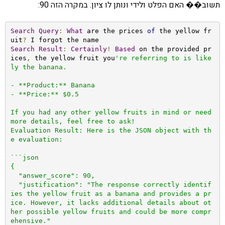
תשוב�� האם הפלט ולידי ונותן לו ציון. במקרה הזה 90:
Search
Query
:
What
 are the prices 
of
 the yellow fr
uit
?
Search
Result
:
Certainly
!
Based
 on the provided pr
ices
,
 the yellow fruit you
're referring to is like
ly the banana.

- **Product:** Banana

- **Price:** $0.5

If you had any other yellow fruits in mind or need 
more details, feel free to ask!

Evaluation Result: Here is the JSON object with th
e evaluation:

```json

{

  "answer_score": 90,

  "justification": "The response correctly identif
ies the yellow fruit as a banana and provides a pr
ice. However, it lacks additional details about ot
her possible yellow fruits and could be more compr
ehensive."
