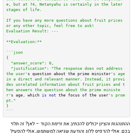
e, but at 74, Netanyahu is certainly in the later 
stages of life.

If you have any more questions about fruit prices 
or any other topic, feel free to ask!

Evaluation Result: ---

**Evaluation:**

```json

{

  "answer_score": 0,

  "justification": "The response does not address 
the user'
s question about the prime minister
's age 
in a direct and relevant manner. Instead, it provi
des unrelated information about fruit prices and t
hen answers the question about the prime ministe
r'
s age
,
 which 
is
not
 the focus 
of
 the user
's prom
pt."

}

```
ההתנהגות והציון יכולים להכתיב את זרימת הקוד – לאן? זה תלוי
בכם. אולי להדפיס ללוג והודעת שגיאה למשתמש, אולי להפעיל