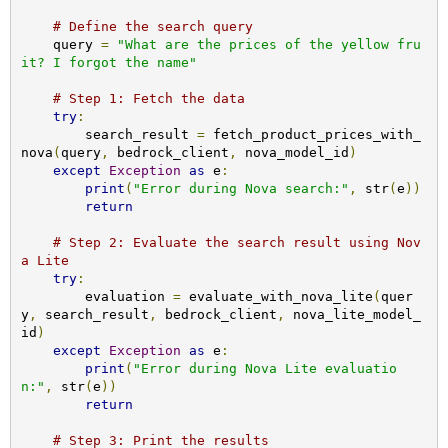
# Define the search query
    query 
=
"What are the prices of the yellow fru
it? I forgot the name"
# Step 1: Fetch the data
try
:
        search_result 
=
 fetch_product_prices_with_
nova
(
query
,
 bedrock_client
,
 nova_model_id
)
except
Exception
as
 e
:
print
(
"Error during Nova search:"
,
 str
(
e
))
return
# Step 2: Evaluate the search result using Nov
a Lite
try
:
        evaluation 
=
 evaluate_with_nova_lite
(
quer
y
,
 search_result
,
 bedrock_client
,
 nova_lite_model_
id
)
except
Exception
as
 e
:
print
(
"Error during Nova Lite evaluatio
n:"
,
 str
(
e
))
return
# Step 3: Print the results