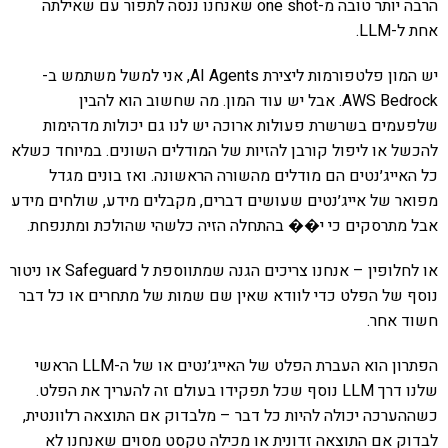
הרבה יותר טובה מ-one shot שאנחנו ננסה לתפור עם שאילתה
אחת ל-LLM.
יש המון פלטפורמות ליצירת AI Agents, אני למשל משתמש ב-
AWS Bedrock. אבל יש עוד המון. מה שחשוב הוא להבין
שלפעמים בשרשרת פעולות ארוכה יש לנו גם יכולות מדהימות
להכשל או ליפול קורבן להזיות של המודלים השונים. במיוחד כשלא
כל האייג׳נטים הם מודלים מהשורה הראשונה. ואז בונים מגדל
מפואר של אייג׳נטים שעושים דברים, מקבלים מידע, שולחים מידע
אבל מתרסקים כי י�� בהתחלה הזיה כלשהי שהולכת ומתנפחת.
או לחלופין – אנחנו צריכים הגנה שמתווספת ל Safeguard או ניטור
נוסף של הפלט כדי לוודא שאין שם שמות של מתחרים או כל דבר
חשוד אחר.
הפתרון הוא העברת הפלט של האייג׳נטים או של ה-LLM הראשי
שלנו דרך LLM נוסף שכל תפקידו בעולם זה להעריך את הפלט.
כשההערכה יכולה להיות כל דבר – מלבדוק אם התוצאה רלוונטית,
לבדוק אם התוצאה זדונית או מכילה טקסט מסוים שאנחנו לא