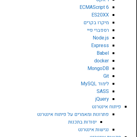
ECMAScript 6
ES20XX
מיקרו בקרים
רספברי פיי
Node.js
Express
Babel
docker
MongoDB
Git
לימוד MySQL
SASS
jQuery
פיתוח אינטרנט
פתרונות ומאמרים על פיתוח אינטרנט
יסודות בתכנות
נגישות אינטרנט