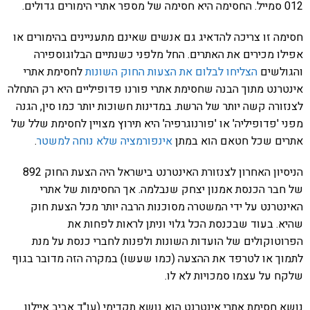
012 סמייל. החסימה היא חסימה של מספר אתרי הימורים גדולים.
חסימה זו צריכה להדאיג גם אנשים שאינם מתעניינים בהימורים או
אפילו מכירים את האתרים. החל מלפני כשנתיים הבלוגוספירה
והגולשים
הצליחו לבלום את הצעות החוק השונות
לחסימת אתרי
אינטרנט מתוך הבנה שחסימת אתרי פורנו פדופיליים היא רק התחלה
לצנזורה קשה יותר של הרשת. במדינות חשוכות יותר כמו סין, הגנה
מפני 'פדופיליה' או 'פורנוגרפיה' היא תירוץ מצויין לחסימת שלל של
אתרים שכל חטאם הוא במתן
אינפורמציה שלא נוחה למשטר
.
הניסיון האחרון לצנזורת האינטרנט בישראל היה הצעת החוק 892
של חבר הכנסת אמנון יצחק שנבלמה. אך החסימות של אתרי
האינטרנט על ידי המשטרה מסוכנות הרבה יותר מכל הצעת חוק
שהיא. בעוד שבכנסת הכל גלוי וניתן לראות לפחות את
הפרוטוקולים של הועדות השונות ולפנות לחברי כנסת על מנת
לתמוך או לטרפד את ההצעה (כמו שעשו) במקרה הזה מדובר בגוף
שלקח על עצמו סמכויות לא לו.
נושא חסימת אתרי אינטרנט הוא נושא תקדימי (עו"ד אביב איילון