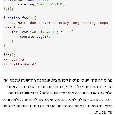
    console
.
log
(
"Hello World"
);
},
1
);
function
 foo
()
{
// NOTE: don't ever do crazy long-running loops 
like this
for
(
var
 i
=
0
;
 i
<
=
1E10
;
 i
++)
{
        console
.
log
(
i
);
}
}
foo
();
// 0..1E10
// "Hello World"
מה קורה פה? יש לי קריאה לפונקציה, שמחכה מילישניה שלמה ואז
מדפיסה מחרוזת. אבל בפועל, המחרוזת תודפס הרבה, הרבה אחרי
הלולאה הארוכה והרבה אחרי מילישניה. למה? כי כאשר ההדפסה
רוצה להתרחש, יש לנו לולאה שרצה. אי אפשר להפריע ללולאה והיא
תרוץ עד הסיום. זו אחת המוסכמות הגדולות בתחום התכנות. לפחות
עד עכשיו.