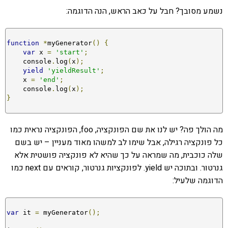
נשמע מסובך? חבל על כאב הראש, הנה הדוגמה:
function
*
myGenerator
()
{
var
 x 
=
'start'
;
    console
.
log
(
x
);
yield
'yieldResult'
;
    x 
=
'end'
;
    console
.
log
(
x
);
}
מה הולך פה? יש לנו את שם הפונקציה, foo, הפונקציה נראית כמו
כל פונקציה רגילה, אבל שימו לב למשהו מאוד מעניין – יש בשם
שלה כוכבית, מה שמראה על כך שהיא לא פונקציה פושטית אלא
גנרטור. ובתוכה יש yield. לפונקציות גנרטור, קוראים עם next כמו
הדוגמה שלעיל:
var
 it 
=
 myGenerator
();