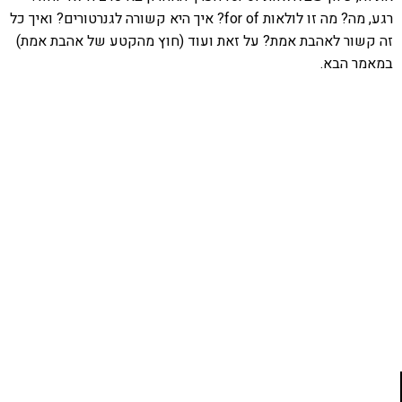
רגע, מה? מה זו לולאות for of? איך היא קשורה לגנרטורים? ואיך כל
זה קשור לאהבת אמת? על זאת ועוד (חוץ מהקטע של אהבת אמת)
במאמר הבא.
אהבתם את התוכן שלי? נסו את
ספרי הלימוד שלי
פרויקט ספרי לימוד התכנות שלי עם אלפי קוראים
ותמיכה של חברות מובילות נועד לאפשר לכל אחד ואחת
ללמוד תכנות מעשי
לחצו כאן