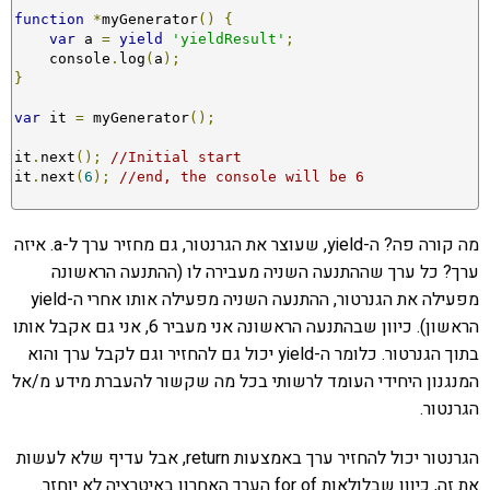
function
*
myGenerator
()
{
var
 a 
=
yield
'yieldResult'
;
    console
.
log
(
a
);
}
var
 it 
=
 myGenerator
();
it
.
next
();
//Initial start
it
.
next
(
6
);
//end, the console will be 6
מה קורה פה? ה-yield, שעוצר את הגרנטור, גם מחזיר ערך ל-a. איזה
ערך? כל ערך שההתנעה השניה מעבירה לו (ההתנעה הראשונה
מפעילה את הגנרטור, ההתנעה השניה מפעילה אותו אחרי ה-yield
הראשון). כיוון שבהתנעה הראשונה אני מעביר 6, אני גם אקבל אותו
בתוך הגנרטור. כלומר ה-yield יכול גם להחזיר וגם לקבל ערך והוא
המנגנון היחידי העומד לרשותי בכל מה שקשור להעברת מידע מ/אל
הגרנטור.
הגרנטור יכול להחזיר ערך באמצעות return, אבל עדיף שלא לעשות
את זה, כיוון שבלולאות for of הערך האחרון באיטרציה לא יוחזר.