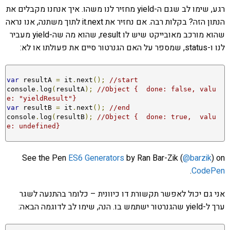
רגע, שימו לב שגם ה-yield מחזיר לנו משהו. איך אנחנו מקבלים את
הנתון הזה? בקלות רבה. אם נחזיר את it.next לתוך משתנה, אנו נראה
שהוא מורכב מאובייקט שיש לו result, שהוא מה שה-yield מעביר
לנו ו-status, שמספר על האם הגנרטור סיים את פעולתו או לא:
var
 resultA 
=
 it
.
next
();
//start
console
.
log
(
resultA
);
//Object {  done: false, valu
e: "yieldResult"}
var
 resultB 
=
 it
.
next
();
//end
console
.
log
(
resultB
);
//Object {  done: true,  valu
e: undefined}
See the Pen
ES6 Generators
by Ran Bar-Zik (
@barzik
) on
.
CodePen
אני גם יכול לאפשר תקשורת דו כיוונית – כלומר בהתנעה לשגר
ערך ל-yield שהגנרטור ישתמש בו. הנה, שימו לב לדוגמה הבאה: