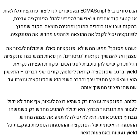
הגנרטורים ב-ECMAScript 6 מאפשרים לנו ליצור פונקציות/לולאות
או קטעי קוד אחרים ש'אפשר להפריע להם'. הפונקציה עוצרת,
במקום שבו אנו בוחרים כמובן ומחזירה תוצאה. הקוד שמחוץ
לפונקציה יכול לקבל את התוצאה ולהתניע מחדש את הפונקציה.
נשמע מסובך? ממש ממש לא. פונקציות כאלו, שיכולות לעצור את
עצמן ואז להמשיך נקראות 'גנרטורים', הן נראות ממש כמו פונקציות
רגילות, רק שיש להן כוכבית לפני השם. פקודת העצירה נקראת
yield. ברגע שפונקציה קוראת ל-yield, קורים שני דברים – הראשון
הוא שה-yield מחזיר ערך והדבר השני הוא שהפונקציה עוצרת עד
שמשהו חיצוני ממשיך אותה.
כלומר, הפונקציה עוצרת רק כשהיא רוצה לעצור, אף אחד לא יכול
לעצור את הגנרטור מבחץ. היא יכולה להתניע מחדש רק כשמשהו
מבחוץ מתניע אותה. היא לא יכולה להתניע את עצמה מחדש.
ההתנעה הראשונית של הפונקציה וההתנעות הנוספות בעקבות כל
yield נעשות באמצעות next.