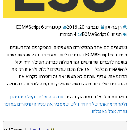
רן בר-זיק
נובמבר 20, 2016
קטגוריה:
ECMAScript 6
תגיות:
ECMAScript 6
4 תגובות
גנרטורים הם אחד מהפיצ'רים המעניינים, המסקרנים והחדשניים
שיש ב-ECMAScript 6 והופכים ליותר מעניינים ככל שמשתמשים
בשפה לדברים שדורשים זמן ויכולות כבדות. הפיצ'ר הזה יכול
לה��ות מבלבל – אז אלו מכם שרגילים לגלול ולראות רק את
הדוגמאות, עדיף שהיום לא תעשו את זה ותטרחו לקרוא את
ההסברים שלי כיוון שזה נושא שהוא קצת קשה לתפיסה בהתחלה.
בואו ונסתכל על דוגמת הקוד הזו,
שנכתבה על ידי קייל סימפסון
ולקחתי מהאתר של דיוויד וולש שמסביר את עניין הגנרטורים באופן
נהדר, אבל באנגלית
.
setTimeout
(
function
(){