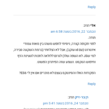
Reply
אלי
הגיב:
נובמבר 22, 2016 בשעה 6:58 am
תודה.
לפני תקופה קצרה, ניסיתי לחפש משהו בין מאות עמודי
אינטרנט (עם id עוקב), אבל לא הצלחתי (ברמת השקעה סבירה,
למי שJS לא השפה שלו) לגרום ללולאה לחכות לטעינת הדף
וחיפוש הטקסט. נשמע שזה הפיתרון הפשוט.
הפקודות האלו והסינטקס בעצם לא מוכרים אם אין לי ES6?
Reply
רן בר-זיק
הגיב:
נובמבר 24, 2016 בשעה 5:41 pm