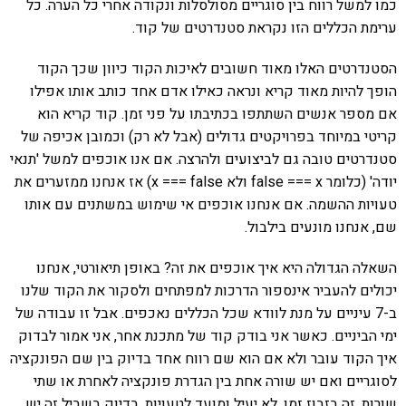
כמו למשל רווח בין סוגריים מסולסלות ונקודה אחרי כל הערה. כל
ערימת הכללים הזו נקראת סטנדרטים של קוד.
הסטנדרטים האלו מאוד חשובים לאיכות הקוד כיוון שכך הקוד
הופך להיות מאוד קריא ונראה כאילו אדם אחד כותב אותו אפילו
אם מספר אנשים השתתפו בכתיבתו על פני זמן. קוד קריא הוא
קריטי במיוחד בפרויקטים גדולים (אבל לא רק) וכמובן אכיפה של
סטנדרטים טובה גם לביצועים ולהרצה. אם אנו אוכפים למשל 'תנאי
יודה' (כלומר false === x ולא x === false) אז אנחנו ממזערים את
טעויות ההשמה. אם אנחנו אוכפים אי שימוש במשתנים עם אותו
שם, אנחנו מונעים בילבול.
השאלה הגדולה היא איך אוכפים את זה? באופן תיאורטי, אנחנו
יכולים להעביר אינספור הדרכות למפתחים ולסקור את הקוד שלנו
ב-7 עיניים על מנת לוודא שכל הכללים נאכפים. אבל זו עבודה של
ימי הביניים. כאשר אני בודק קוד של מתכנת אחר, אני אמור לבדוק
איך הקוד עובר ולא אם הוא שם רווח אחד בדיוק בין שם הפונקציה
לסוגריים ואם יש שורה אחת בין הגדרת פונקציה לאחרת או שתי
שורות. זה בזבוז זמן, לא יעיל ומועד לטעויות. בדיוק בשביל זה יש