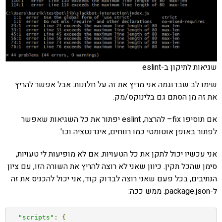
שגיאות לתיקון ב-eslint
שימו לב שבדוגמה אני מריץ את זה על חלונות. אבל אפשר להריץ
את זה מן הסתם גם בלינוקס/מק.
אם תוסיפו fix– להרצה, eslint יפתור את כל השגיאות שאפשר
לפתור באופן אוטומטי כמו רווחים, אינדנטציה וכו'.
אני עכשיו יכול לתקן את כל הטעויות. אם לא מופיעות לי טעויות,
סימן שהכל תקין. כיוון שאני לא רוצה להריץ את השורה הזו, עם ציון
הנתיבים, בכל פעם שאני רוצה לבדוק קוד, אני יכול להכניס את זה
ל-package.json. ממש ככה:
"scripts"
:
{