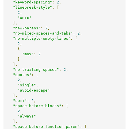
"keyword-spacing"
:
2
,
"linebreak-style"
:
[
2
,
"unix"
],
"new-parens"
:
2
,
"no-mixed-spaces-and-tabs"
:
2
,
"no-multiple-empty-lines"
:
[
2
,
{
"max"
:
2
}
],
"no-trailing-spaces"
:
2
,
"quotes"
:
[
2
,
"single"
,
"avoid-escape"
],
"semi"
:
2
,
"space-before-blocks"
:
[
2
,
"always"
],
"space-before-function-paren"
:
[