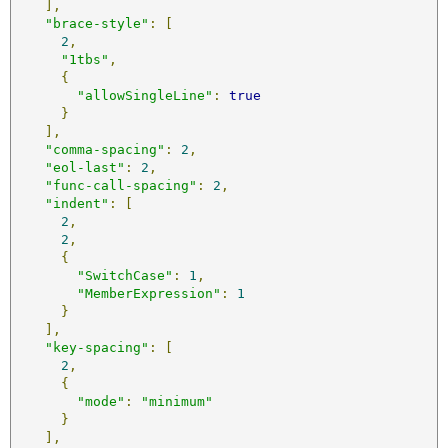
],
"brace-style"
:
[
2
,
"1tbs"
,
{
"allowSingleLine"
:
true
}
],
"comma-spacing"
:
2
,
"eol-last"
:
2
,
"func-call-spacing"
:
2
,
"indent"
:
[
2
,
2
,
{
"SwitchCase"
:
1
,
"MemberExpression"
:
1
}
],
"key-spacing"
:
[
2
,
{
"mode"
:
"minimum"
}
],