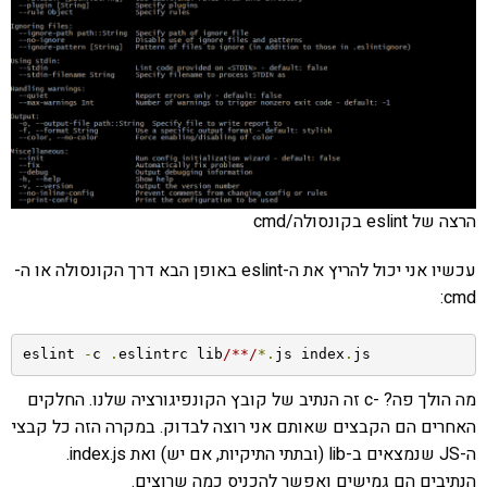
הרצה של eslint בקונסולה/cmd
עכשיו אני יכול להריץ את ה-eslint באופן הבא דרך הקונסולה או ה-
cmd:
eslint 
-
c 
.
eslintrc lib
/**/
*.
js index
.
js
מה הולך פה? -c זה הנתיב של קובץ הקונפיגורציה שלנו. החלקים
האחרים הם הקבצים שאותם אני רוצה לבדוק. במקרה הזה כל קבצי
ה-JS שנמצאים ב-lib (ובתתי התיקיות, אם יש) ואת index.js.
הנתיבים הם גמישים ואפשר להכניס כמה שרוצים.