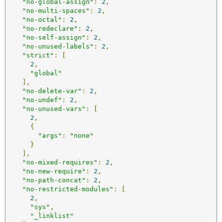
"no-global-assign"
:
2
,
"no-multi-spaces"
:
2
,
"no-octal"
:
2
,
"no-redeclare"
:
2
,
"no-self-assign"
:
2
,
"no-unused-labels"
:
2
,
"strict"
:
[
2
,
"global"
],
"no-delete-var"
:
2
,
"no-undef"
:
2
,
"no-unused-vars"
:
[
2
,
{
"args"
:
"none"
}
],
"no-mixed-requires"
:
2
,
"no-new-require"
:
2
,
"no-path-concat"
:
2
,
"no-restricted-modules"
:
[
2
,
"sys"
,
"_linklist"