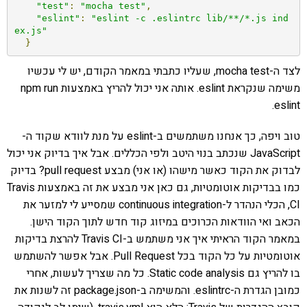
"test"
:
"mocha test"
,
"eslint"
:
"eslint -c .eslintrc lib/**/*.js ind
ex.js"
}
לצד ה-mocha test, שעליו כתבתי במאמר הקודם, יש לי עכשיו
משימה שנקראת eslint. אותה אני יכול להריץ באמצעות npm run
eslint.
טוב ויפה, כך אנחנו משתמשים ב-eslint על מנת לוודא שקוד ה-
JavaScript שנכתב בנוי היטב ולפי הכללים. אבל איך בדיוק אני יכול
לבדוק את הקוד כאשר מישהו (או אני) מבצע pull request? בדיוק
כמו בבדיקות אוטומטיות, גם כאן אני מבצע את זה באמצעות Travis
CI, הכלי הנהדר ל-continuous integration שמסייע לי למזער את
הכאב ואי הוודאות הכרוכים במיזוג קוד חדש לתוך הקוד הישן.
במאמר הקוד הראיתי איך אני משתמש ב-Travis CI להרצת בדיקות
אוטומטיות על כל הקוד בכל Pull Request. אבל אפשר להשתמש
בו להריץ גם Static code analysis. כל מה שצריך לעשות, אחרי
כמובן הגדרת ה-eslintrc. והמשימה ב-package.json זה לשנות את