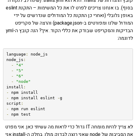
קובץ ההגדרות של Travis: הלא הוא travis.yml. (שימו לב לנקודה
בסוף). בו אנחנו צריכים לפרט לו את כל המשימות – התקנת eslint
באופן גלובלי (ואחרי כן התקנת כל המודולים שנדרשים על ידי
המודול שלנו ומפורטים ב-package.json) והרצה של סקריפט
הבדיקות והסקריפט שבודק את כללי הקוד. איך? הנה קובץ ה-yml
לדוגמה:
language
:
 node_js

node_js
:
-
"4"
-
"5"
-
"6"
-
"node"
install
:
-
-
 npm install eslint 
-
g

script
:
-
-
 npm test
לא צריך להיות מומחה IT גדול כדי לראות מה עשיתי כאן. אני מפרט
את הסביבות של node שאני רוצה לבדוק מולן. בחלק ה-install אני