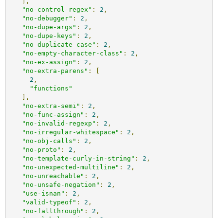
],
"no-control-regex"
:
2
,
"no-debugger"
:
2
,
"no-dupe-args"
:
2
,
"no-dupe-keys"
:
2
,
"no-duplicate-case"
:
2
,
"no-empty-character-class"
:
2
,
"no-ex-assign"
:
2
,
"no-extra-parens"
:
[
2
,
"functions"
],
"no-extra-semi"
:
2
,
"no-func-assign"
:
2
,
"no-invalid-regexp"
:
2
,
"no-irregular-whitespace"
:
2
,
"no-obj-calls"
:
2
,
"no-proto"
:
2
,
"no-template-curly-in-string"
:
2
,
"no-unexpected-multiline"
:
2
,
"no-unreachable"
:
2
,
"no-unsafe-negation"
:
2
,
"use-isnan"
:
2
,
"valid-typeof"
:
2
,
"no-fallthrough"
:
2
,