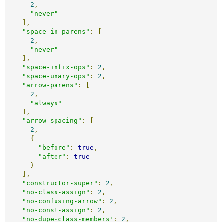
2
,
"never"
],
"space-in-parens"
:
[
2
,
"never"
],
"space-infix-ops"
:
2
,
"space-unary-ops"
:
2
,
"arrow-parens"
:
[
2
,
"always"
],
"arrow-spacing"
:
[
2
,
{
"before"
:
true
,
"after"
:
true
}
],
"constructor-super"
:
2
,
"no-class-assign"
:
2
,
"no-confusing-arrow"
:
2
,
"no-const-assign"
:
2
,
"no-dupe-class-members"
:
2
,