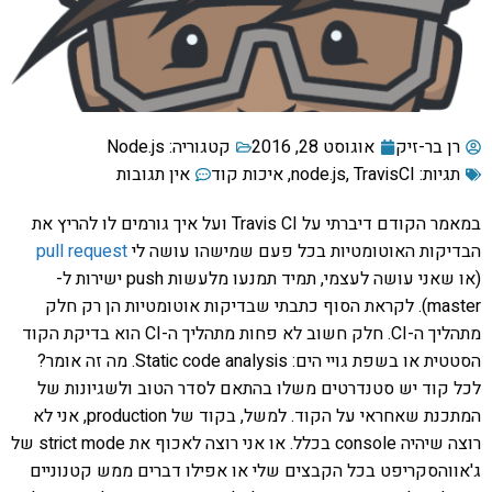
רן בר-זיק
אוגוסט 28, 2016
קטגוריה:
Node.js
תגיות:
TravisCI
,
node.js
,
איכות קוד
אין תגובות
במאמר הקודם דיברתי על Travis CI ועל איך גורמים לו להריץ את
הבדיקות האוטומטיות בכל פעם שמישהו עושה לי
pull request
(או שאני עושה לעצמי, תמיד תמנעו מלעשות push ישירות ל-
master). לקראת הסוף כתבתי שבדיקות אוטומטיות הן רק חלק
מתהליך ה-CI. חלק חשוב לא פחות מתהליך ה-CI הוא בדיקת הקוד
הסטטית או בשפת גויי הים: Static code analysis. מה זה אומר?
לכל קוד יש סטנדרטים משלו בהתאם לסדר הטוב ולשגיונות של
המתכנת שאחראי על הקוד. למשל, בקוד של production, אני לא
רוצה שיהיה console בכלל. או אני רוצה לאכוף את strict mode של
ג'אווהסקריפט בכל הקבצים שלי או אפילו דברים ממש קטנוניים