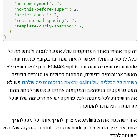
"no-new-symbol"
:
2
,
"no-this-before-super"
:
2
,
"prefer-const"
:
2
,
"rest-spread-spacing"
:
2
,
"template-curly-spacing"
:
2
,
}
}
זה קוד אמיתי מאחד הפרויקטים שלי, אפשר לנסות ולנחש מה כל
כלל. למשל בהתחלה אפשר לראות שמדובר בקובץ שמניח שזה
node ומניח שאני משתמש ב-ECMAScript 6. ניתן לראות שאני לא
מאשר ארגומנטים כפולים, מפתחות כפולים או סוגריים כפולים.
רשימת כל הכללים של eslint נמצאת בדוקומנטציה שלהם
ויש לא
מעט פרויקטים בגיטהאב ובמקומות אחרים שאפשר לקחת מהם
את הרשימות. לכל מתכנת ולכל פרויקט יש את הרשימה שלו שעל
יתרונותיה הוא מוכן להתווכח.
אחרי שהכנתי את הeslintrc. אני צריך להריץ אותו. על מנת להריץ
אותו, אני צריך מודול של node.js שנקרא… eslint. ההתקנה שלו היא
פשוטה למדי: