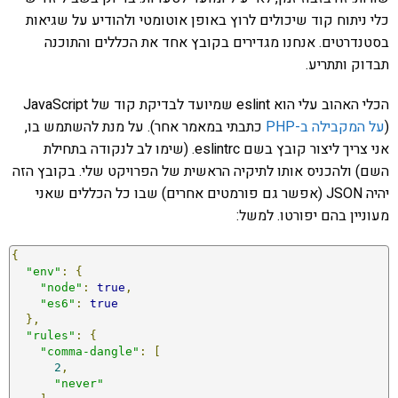
כלי ניתוח קוד שיכולים לרוץ באופן אוטומטי ולהודיע על שגיאות
בסטנדרטים. אנחנו מגדירים בקובץ אחד את הכללים והתוכנה
תבדוק ותתריע.
הכלי האהוב עלי הוא eslint שמיועד לבדיקת קוד של JavaScript
(
על המקבילה ב-PHP
כתבתי במאמר אחר). על מנת להשתמש בו,
אני צריך ליצור קובץ בשם eslintrc. (שימו לב לנקודה בתחילת
השם) ולהכניס אותו לתיקיה הראשית של הפרויקט שלי. בקובץ הזה
יהיה JSON (אפשר גם פורמטים אחרים) שבו כל הכללים שאני
מעוניין בהם יפורטו. למשל:
{
"env"
:
{
"node"
:
true
,
"es6"
:
true
},
"rules"
:
{
"comma-dangle"
:
[
2
,
"never"