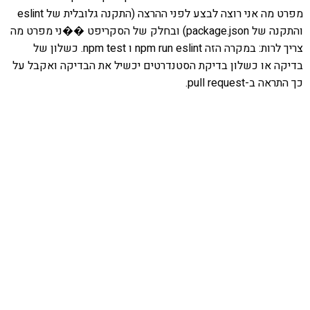
מפרט מה אני רוצה לבצע לפני ההרצה (התקנה גלובלית של eslint
והתקנה של package.json) ובחלק של הסקריפט ��ני מפרט מה
צריך לרות: במקרה הזה npm run eslint ו npm test. כשלון של
בדיקה או כשלון בדיקת הסטנדרטים יכשיל את הבדיקה ואקבל על
כך התראה ב-pull request.
אהבתם את התוכן שלי? נסו את
ספרי הלימוד שלי
פרויקט ספרי לימוד התכנות שלי עם אלפי קוראים
ותמיכה של חברות מובילות נועד לאפשר לכל אחד ואחת
ללמוד תכנות מעשי
לחצו כאן