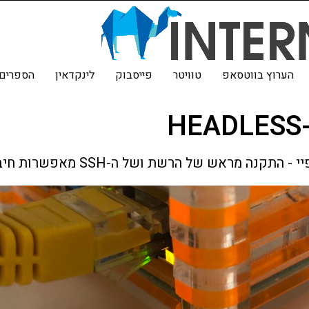
הערוץ בווטסאפ
טוויטר
פייסבוק
לינקדאין
הספרים 
 של הרשת ושל ה-SSH מאפשרות חיבור ממש מהיר