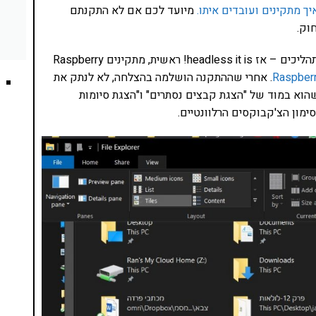
ך מתקינים ועובדים איתו.
מיועד לכם אם לא התקנתם
אבל אם אתם כבר התקנתם, מכירים ואתם רוצים לקצר תהליכים – אז headless it is! ראשית, מתקינים Raspberry
Raspberr
. אחרי שההתקנה הושלמה בהצלחה, לא לנתק את
הוא במוד של "הצגת קבצים נסתרים" ו"הצגת סיומות