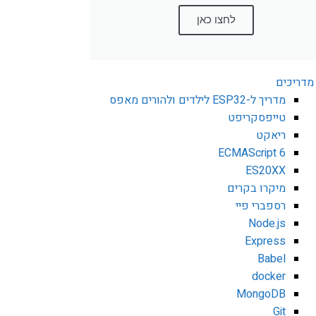
לחצו כאן
מדריכים
מדריך ל-ESP32 לילדים ולהורים מאפס
טייפסקריפט
ריאקט
ECMAScript 6
ES20XX
מיקרו בקרים
רספברי פיי
Node.js
Express
Babel
docker
MongoDB
Git