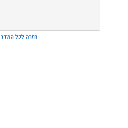
חזרה לכל המדרי
אהבתם את התוכן שלי? 
פרויקט ספרי לימוד התכנות שלי עם אלפי קורא
ואחת ללמו
לח