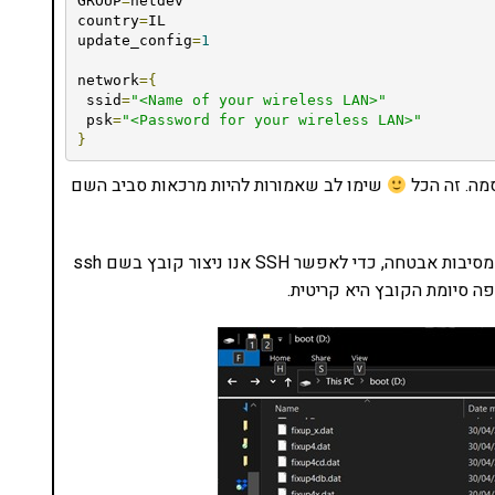
GROUP
=
netdev

country
=
IL

update_config
=
1
network
={
 ssid
=
"<Name of your wireless LAN>"
 psk
=
"<Password for your wireless LAN>"
}
שימו לב שאמורות להיות מרכאות סביב השם
באופן עקרוני, כל הרספברי פיי מגיעים חסומים ל-SSH מסיבות אבטחה, כדי לאפשר SSH אנו ניצור קובץ בשם ssh
ה סיומת הקובץ היא קריטית.