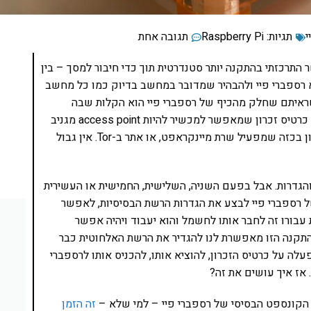
י
תגיות:
Raspberry Pi
תגובה אחת
התרכזתי בהתקנה יותר סטנדרטית תוך כדי חיבור למסך – בין
 רספברי פיי ולהבהיר שמדובר במחשב בדיוק כמו כל מחשב
ראיתם שחלק מהכיף של רספברי פיי הוא הקלות שבה
אפשר להחליף את כרטיס הזכרון. ב��צותי, אני מכניס כרטיס זכרון שמאפשר למכשיר להיות access point מגניב
שעובר דרך VPN, אם בא לי, אני מחליף את כרטיס הזכרון בכזה שמפעיל שרת מיינקראפט, או אתר ב-Tor. אין גבול
והגדרות. אבל בפעם השניה, השלישית, החמישית או העשירית
רספברי פיי לבצע את הגדרות הרשת הבסיסיות, לאפשר
 עבורו זה לחבר אותו לחשמל והוא יעבוד ויהיה אפשר
 אליו מרחוק. ההתקנה הזו נקראת headless וההתקנה הזו מאפשרת לנו להגדיר את הרשת האלחוטית כבר
ה על כרטיס הזכרון, להוציא אותו, להכניס אותו לרספברי
הקונספט הבסיסי של רספברי פיי – למי שלא –
זה הזמן