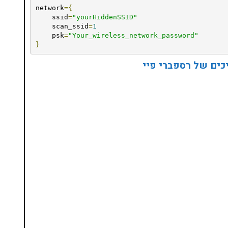
network
={
    ssid
=
"yourHiddenSSID"
    scan_ssid
=
1
    psk
=
"Your_wireless_network_password"
}
כים של רספברי פיי
נסו את ספרי הלימוד שלי
ים ותמיכה של חברות מובילות נועד לאפשר לכל אחד
ד תכנות מעשי
צו כאן