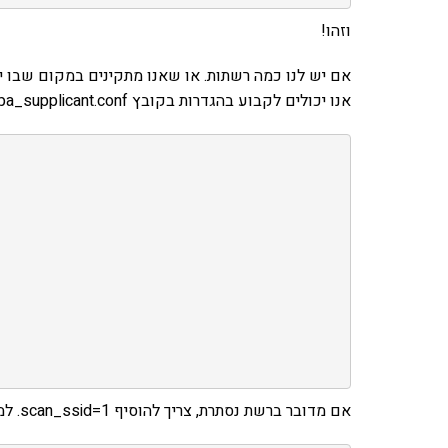
וזהו!
אם יש לנו כמה רשתות. או שאנו מתקינים במקום שבו י
אנו יכולים לקבוע בהגדרות בקובץ wpa_supplicant.conf כמה רשתות – אבל לקבוע את העדיפות שלהן. למשל:
אם מדובר ברשת נסתרת, צריך להוסיף scan_ssid=1. למשל באופן הבא: