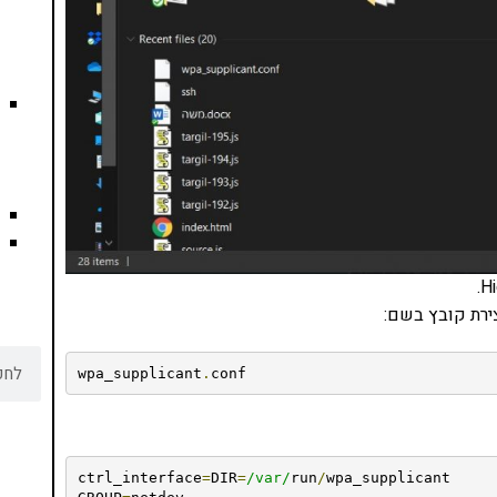
צירת קובץ בשם:
wpa_supplicant
.
conf
ctrl_interface
=
DIR
=
/var/
run
/
wpa_supplicant
