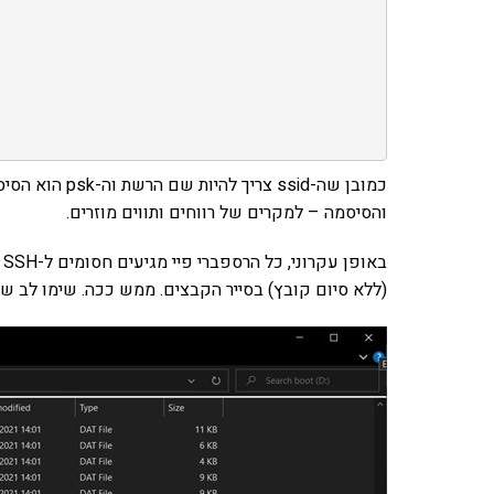
כמובן שה-ssid צריך להיות שם הרשת וה-psk הוא הסיסמה. זה הכל
והסיסמה – למקרים של רווחים ותווים מוזרים.
(ללא סיום קובץ) בסייר הקבצים. ממש ככה. שימו לב שפ