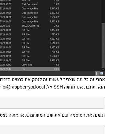
אחרי זה כל מה שצריך לעשות זה לנתק את כרטיס הזכרון,
הוא יתחבר. אנו נעשה SSH אל: ssh pi@raspberrypi.local עם הסיסמה raspberry. מייד אחרי החיבור אנו נריץ:
ונשנה את הסיסמה וגם את שם המשתמש. או את ה-host. אחרי כן מומלץ מאוד להריץ: