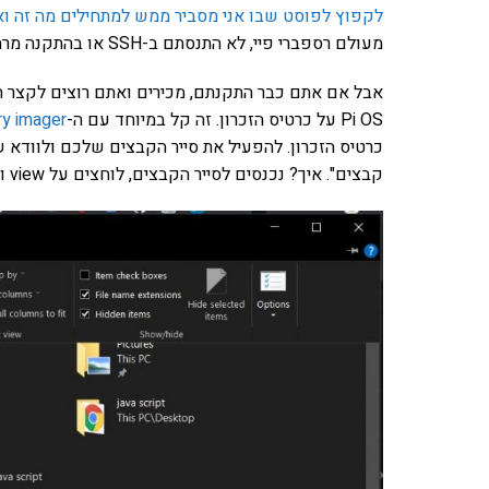
לקפוץ לפוסט שבו אני מסביר ממש למתחילים מה זה ואי
מעולם רספברי פיי, לא התנסתם ב-SSH או בהתקנה מרחוק.
Pi OS על כרטיס הזכרון. זה קל במיוחד עם ה-
y imager
כרטיס הזכרון. להפעיל את סייר הקבצים שלכם ולוודא ש
קבצים". איך? נכנסים לסייר הקבצים, לוחצים על view וסימון הצ'קבוקסים הרלוונטיים.