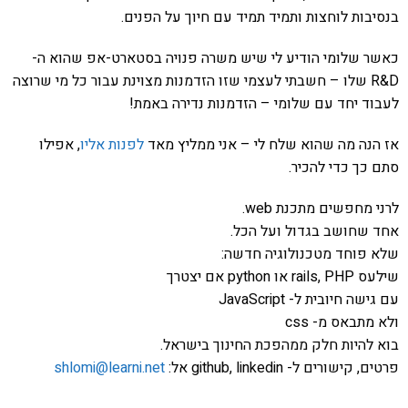
בנסיבות לוחצות ותמיד תמיד עם חיוך על הפנים.
כאשר שלומי הודיע לי שיש משרה פנויה בסטארט-אפ שהוא ה-
R&D שלו – חשבתי לעצמי שזו הזדמנות מצוינת עבור כל מי שרוצה
לעבוד יחד עם שלומי – הזדמנות נדירה באמת!
אז הנה מה שהוא שלח לי – אני ממליץ מאד
לפנות אליו
, אפילו
סתם כך כדי להכיר.
לרני מחפשים מתכנת web.
אחד שחושב בגדול ועל הכל.
שלא פוחד מטכנולוגיה חדשה:
שילעס rails, PHP או python אם יצטרך
עם גישה חיובית ל- JavaScript
ולא מתבאס מ- css
בוא להיות חלק ממהפכת החינוך בישראל.
פרטים, קישורים ל- github, linkedin אל:
shlomi@learni.net