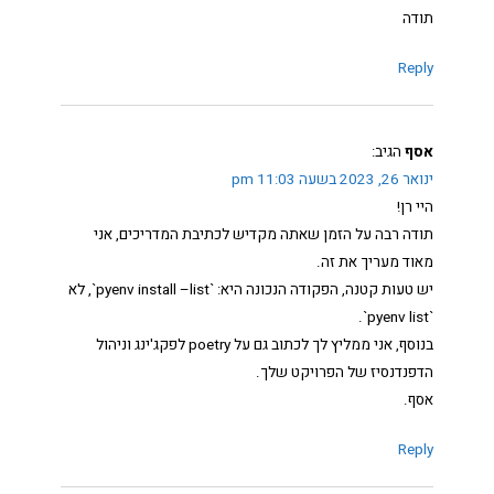
תודה
Reply
אסף
הגיב:
ינואר 26, 2023 בשעה 11:03 pm
היי רן!
תודה רבה על הזמן שאתה מקדיש לכתיבת המדריכים, אני
מאוד מעריך את זה.
יש טעות קטנה, הפקודה הנכונה היא: `pyenv install –list`, לא
`pyenv list`.
בנוסף, אני ממליץ לך לכתוב גם על poetry לפקג'ינג וניהול
הדפנדנסיז של הפרויקט שלך.
אסף.
Reply