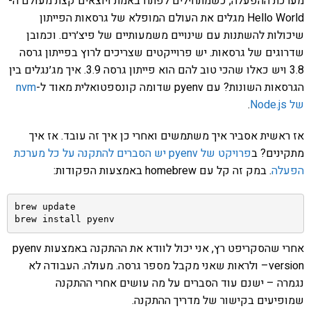
מערכת ההפעלה, כשמתחילים לפתח באמת ויוצאים קצת מעולם ה-
Hello World מגלים את העולם המופלא של גרסאות הפייתון
שיכולות להשתנות עם שינויים משמעותיים של פיצ׳רים. וכמובן
שדרוגים של גרסאות. יש פרוייקטים שצריכים לרוץ בפייתון גרסה
3.8 ויש כאלו שהכי טוב להם הוא פייתון גרסה 3.9. איך מג׳נגלים בין
הגרסאות השונות? עם pyenv שדומה קונספטואלית מאוד ל-
nvm
של Node.js
.
אז ראשית אסביר איך משתמשים ואחרי כן איך זה עובד. אז איך
מתקינים? ב
פרויקט של pyenv יש הסברים להתקנה על כל מערכת
הפעלה
. במק זה קל עם homebrew באמצעות הפקודות:
brew update

brew install pyenv
אחרי שהסקריפט רץ, אני יכול לוודא את ההתקנה באמצעות pyenv
–version ולראות שאני מקבל מספר גרסה. מעולה. העבודה לא
נגמרה – ישנם עוד הסברים על מה עושים אחרי ההתקנה
שמופיעים בקישור של מדריך ההתקנה.