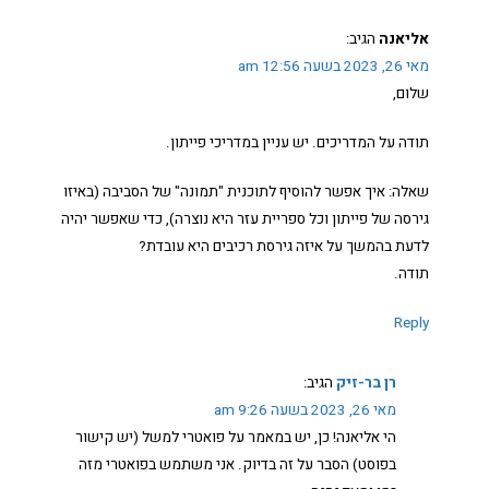
אליאנה
הגיב:
מאי 26, 2023 בשעה 12:56 am
שלום,
תודה על המדריכים. יש עניין במדריכי פייתון.
שאלה: איך אפשר להוסיף לתוכנית "תמונה" של הסביבה (באיזו
גירסה של פייתון וכל ספריית עזר היא נוצרה), כדי שאפשר יהיה
לדעת בהמשך על איזה גירסת רכיבים היא עובדת?
תודה.
Reply
רן בר-זיק
הגיב:
מאי 26, 2023 בשעה 9:26 am
הי אליאנה! כן, יש במאמר על פואטרי למשל (יש קישור
בפוסט) הסבר על זה בדיוק. אני משתמש בפואטרי מזה