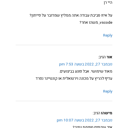
היי רן
על איזו סביבת עבודה אתה ממליץ שמדובר על פייתון?
vscode, משהו אחר?
Reply
אור
הגיב:
נובמבר 27, 2022 בשעה 7:53 pm
מאוד שימושי. אבל פוגע בביצועים.
עדיף להריץ על מכונה וירטואלית או קונטיינר נפרד
Reply
מישהו
הגיב:
נובמבר 27, 2022 בשעה 10:07 pm
איך עוקפים חסימת נתיב?