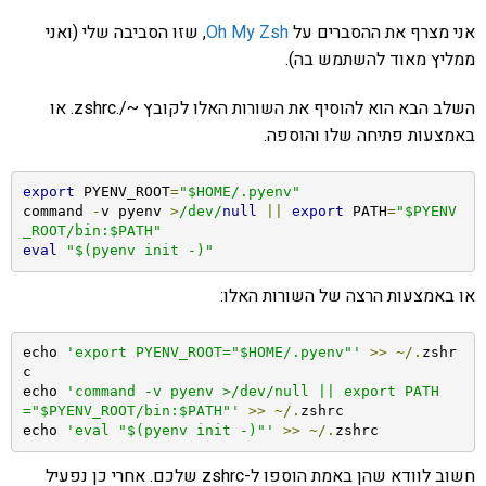
אני מצרף את ההסברים על
Oh My Zsh
, שזו הסביבה שלי (ואני
ממליץ מאוד להשתמש בה).
השלב הבא הוא להוסיף את השורות האלו לקובץ ~/.zshrc. או
באמצעות פתיחה שלו והוספה.
export
 PYENV_ROOT
=
"$HOME/.pyenv"
command 
-
v pyenv 
>
/dev/
null
||
export
 PATH
=
"$PYENV
_ROOT/bin:$PATH"
eval
"$(pyenv init -)"
או באמצעות הרצה של השורות האלו:
echo 
'export PYENV_ROOT="$HOME/.pyenv"'
>>
~/.
zshr
c

echo 
'command -v pyenv >/dev/null || export PATH
="$PYENV_ROOT/bin:$PATH"'
>>
~/.
zshrc

echo 
'eval "$(pyenv init -)"'
>>
~/.
zshrc
חשוב לוודא שהן באמת הוספו ל-zshrc שלכם. אחרי כן נפעיל