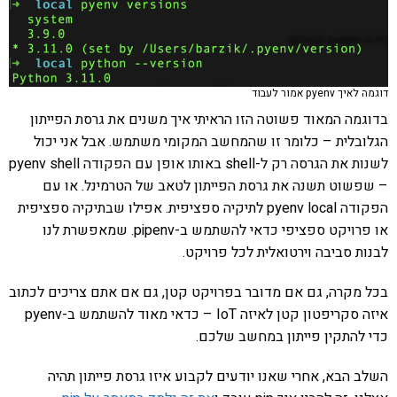
דוגמה לאיך pyenv אמור לעבוד
בדוגמה המאוד פשוטה הזו הראיתי איך משנים את גרסת הפייתון
הגלובלית – כלומר זו שהמחשב המקומי משתמש. אבל אני יכול
לשנות את הגרסה רק ל-shell באותו אופן עם הפקודה pyenv shell
– שפשוט תשנה את גרסת הפייתון לטאב של הטרמינל. או עם
הפקודה pyenv local לתיקיה ספציפית. אפילו שבתיקיה ספציפית
או פרויקט ספציפי כדאי להשתמש ב-pipenv. שמאפשרת לנו
לבנות סביבה וירטואלית לכל פרויקט.
בכל מקרה, גם אם מדובר בפרויקט קטן, גם אם אתם צריכים לכתוב
איזה סקריפטון קטן לאיזה IoT – כדאי מאוד להשתמש ב-pyenv
כדי להתקין פייתון במחשב שלכם.
השלב הבא, אחרי שאנו יודעים לקבוע איזו גרסת פייתון תהיה