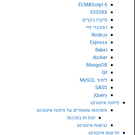
ECMAScript 6
ES20XX
מיקרו בקרים
רספברי פיי
Node.js
Express
Babel
docker
MongoDB
Git
לימוד MySQL
SASS
jQuery
פיתוח אינטרנט
פתרונות ומאמרים על פיתוח אינטרנט
יסודות בתכנות
נגישות אינטרנט
חדשות אינטרנט