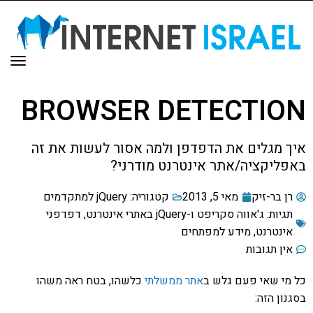
תפר
BROWSER DETECTION
איך מגלים את הדפדפן ולמה אסור לעשות את זה
באפליקציה/אתר אינטרנט מודרני?
רן בר-זיק
מאי 5, 2013
קטגוריה:
jQuery למתקדמים
תגיות:
ג'אווה סקריפט ו-jQuery באתרי אינטרנט
,
דפדפני
אינטרנט
,
מידע למפתחים
אין תגובות
כל מי שאי פעם גלש ב
אתר ממשלתי
כלשהו, בטח ראה משהו
בסגנון הזה: