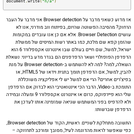
 document
.
write
(
"n/a"
)
אז מדוע כשאני מדבר על Browser detection אני מדבר על העבר
הרחוק? מהסיבה הפשוטה שהיום, בפיתוח ווב מודרני, אנו לא
עושים Browser Detection. אלא אם כן אנו עובדים במקומות
שהזמן קפא שם מלכת, כמו באתר רשות המיסים של ממשלת
ישראל, למשל, שם חיים בעולם שבו אינטרנט אקספלורר 6 הוא
הדפדפן הפופולרי ושאר הדפדפנים הם בגדר מדע בדיוני. נשאלת
השאלה, למה? למה לא להשתמש ב-Browser detection על מנת
להבין, למשל, אם הדפדפן תומך בתגית וידאו של HTML5, או
בפיצ'רים אחרים? הרי אם למשל יש לי אפליקציה משוכללת
התומכת ב-Video, הדבר הכי אינטואטיבי הוא לבדוק אם הדפדפן
שלי הוא פיירפוקס, כרום או אינטרנט אקספלורר 9 ומעלה ובמידה
ולא להדפיס בפני המשתמש שגיאה שמזמינה אותו לעדכן את
הדפדפן שברשותו.
התשובה מתחלקת לשניים. ראשית, הקוד של Browser detection,
כפי שאפשר לראות מהדוגמה לעיל, מסובך ומורכב לתחזוקה –