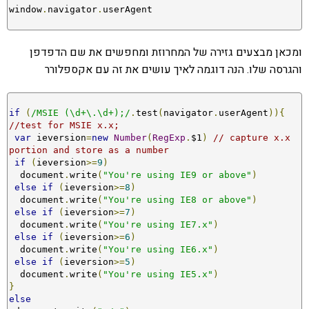
window
.
navigator
.
ומכאן מבצעים גזירה של המחרוזת ומחפשים את שם הדפדפן
והגרסה שלו. הנה דוגמה לאיך עושים את זה עם אקספלורר
if
(
/MSIE (\d+\.\d+);/
.
test
(
navigator
.
userAgent
)){
//test for MSIE x.x;
var
 ieversion
=
new
Number
(
RegExp
.
$1
)
// capture x.x 
portion and store as a number
if
(
ieversion
>=
9
)
  document
.
write
(
"You're using IE9 or above"
)
else
if
(
ieversion
>=
8
)
  document
.
write
(
"You're using IE8 or above"
)
else
if
(
ieversion
>=
7
)
  document
.
write
(
"You're using IE7.x"
)
else
if
(
ieversion
>=
6
)
  document
.
write
(
"You're using IE6.x"
)
else
if
(
ieversion
>=
5
)
  document
.
write
(
"You're using IE5.x"
)
}
else