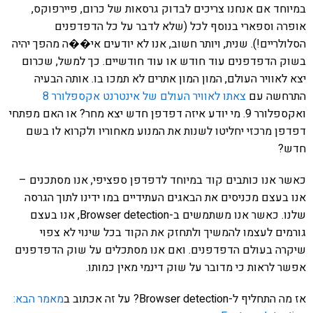
במיוחד אם אנחנו צריכים לבדוק גרסאות של כרום, פיירפוקס,
אופרה וספארי בנוסף לכל (שלא לדבר על כל הדפדפנים
הסלולריים!). שנית, ויותר חשוב, אנו לא יודעים אי��ה מהפך יהיה
בשוק הדפדפנים עוד חודש או עוד חודשיים. כך למשל, שכרום
יצא לאוויר העולם, המון המון אתרים לא תמכו בו. אותה הבעיה
התרחשה עם
צאתו לאוויר העולם של אינטרנט אקספלורר 8
ואקספלורר 9. מי יודע איזה דפדפן חדש יצא מחר? או האם מפתחי
דפדפן מרכזי יחליטו לשנות את המנוע מאחוריו ולקרוא לו בשם
חדש?
כאשר אנו כותבים קוד במיוחד לדפדפן ספציפי, אנו מסתכנים –
אנו בעצם מכניסים את הבאגים העתידיים במו ידינו לתוך הגרסה
שלנו. כאשר אנו משתמשים ב-Browser detection, אנו בעצם
גורמים לעצמו להמשיך ולתחזק את הקוד בכל שינוי לא צפוי
שיקרה בעולם הדפדפנים. ואם אנו מסתכלים על שוק הדפדפנים
אפשר לראות כי מדובר על שוק דינמי מאין כמותו.
אז מה התחליף ל-Browser detection? על זה אכתוב ב
מאמר הבא: