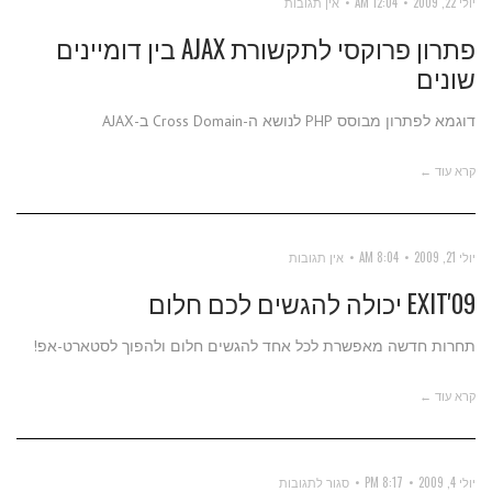
יולי 22, 2009
12:04 AM
אין תגובות
פתרון פרוקסי לתקשורת AJAX בין דומיינים
שונים
דוגמא לפתרון מבוסס PHP לנושא ה-Cross Domain ב-AJAX
קרא עוד ←
יולי 21, 2009
8:04 AM
אין תגובות
EXIT'09 יכולה להגשים לכם חלום
תחרות חדשה מאפשרת לכל אחד להגשים חלום ולהפוך לסטארט-אפ!
קרא עוד ←
על
יולי 4, 2009
8:17 PM
סגור לתגובות