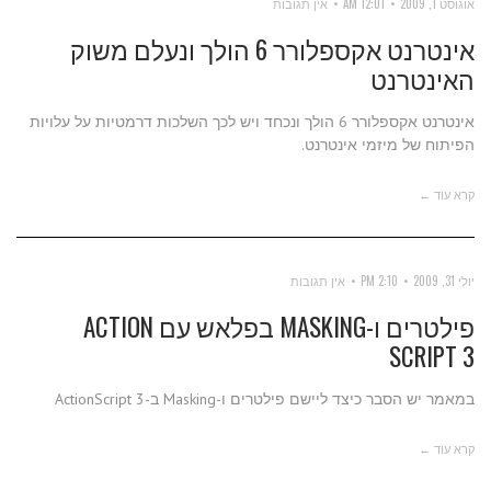
אוגוסט 1, 2009
12:01 AM
אין תגובות
אינטרנט אקספלורר 6 הולך ונעלם משוק
האינטרנט
אינטרנט אקספלורר 6 הולך ונכחד ויש לכך השלכות דרמטיות על עלויות
הפיתוח של מיזמי אינטרנט.
קרא עוד ←
יולי 31, 2009
2:10 PM
אין תגובות
פילטרים ו-MASKING בפלאש עם ACTION
SCRIPT 3
במאמר יש הסבר כיצד ליישם פילטרים ו-Masking ב-ActionScript 3
קרא עוד ←