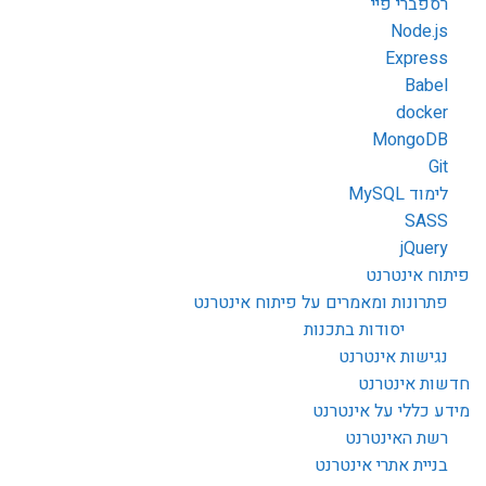
רספברי פיי
Node.js
Express
Babel
docker
MongoDB
Git
לימוד MySQL
SASS
jQuery
פיתוח אינטרנט
פתרונות ומאמרים על פיתוח אינטרנט
יסודות בתכנות
נגישות אינטרנט
חדשות אינטרנט
מידע כללי על אינטרנט
רשת האינטרנט
בניית אתרי אינטרנט