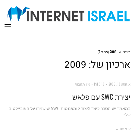
תפר
ראשי
»
2009 (עמוד 2)
ארכיון של:
2009
אוגוסט 13, 2009
3:10 PM
אין תגובות
יצירת SWC עם פלאש
במאמר יש הסבר כיצד ליצור קומפננטות SWC שישמרו על האובייקטים
שלך.
קרא עוד ←