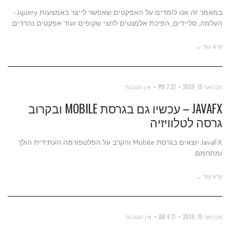
במאמר זה אנו לומדים על האפקטים שאפשר לייצר באמצעות Jquery -
העלמה, סליידים, הפיכת אלמנטים לחצי שקופים ועוד אפקטים נהדרים.
קרא עוד ←
פברואר 15, 2009
2:32 PM
אין תגובות
JAVAFX – עכשיו גם בגרסת MOBILE ובקרוב
גרסה לטלוויזיה
JavaFX יוצאים בגרסת Mobile והקרב על הפלטפורמה העתידית הולך
ומתחמם.
קרא עוד ←
פברואר 15, 2009
4:21 AM
אין תגובות