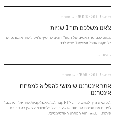
פברואר 17, 2009
10:15 AM
אין תגובות
צ'אט משלכם תוך 3 שניות
נמאס לכם מהצ'אטים של תפוז? רוצים להוסיף צ'אט לאתר אינטרנט או
כל מקום אחר? Tinychat יסייע לכם.
קרא עוד ←
פברואר 16, 2009
4:19 PM
אין תגובות
אתר אינטרנט שימושי להפליא למפתחי
אינטרנט
לכל מי שצריך לכתוב קוד HTML קצר לבלוג/אפליקציה/אתר שלו ומתעצל
לפתוח את סביבת הפיתוח או שעובד על פלטפורמה שאין בה סביבת
פיתוח. rendurr הוא הפתרון האולטימטיבי.