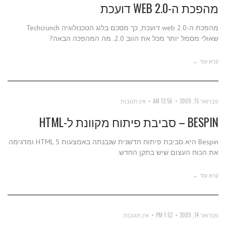
מהפכת ה-WEB 2.0 דועכת
מהפכת ה-web 2.0 דועכת, כך מסכם בלוג הטכנולוגיה Techcrunch
שאולי מסמל יותר מכל את הווב 2.0. מה המהפכה הבאה?
קרא עוד ←
פברואר 15, 2009
12:56 AM
אין תגובות
BESPIN – סביבת פיתוח מקוונת ל-HTML
Bespin היא סביבת פיתוח חדשנית שנבנתה באמצעות HTML 5 ומדגימה
את הכוח העצום שיש בתקן החדש.
קרא עוד ←
פברואר 14, 2009
1:52 PM
אין תגובות