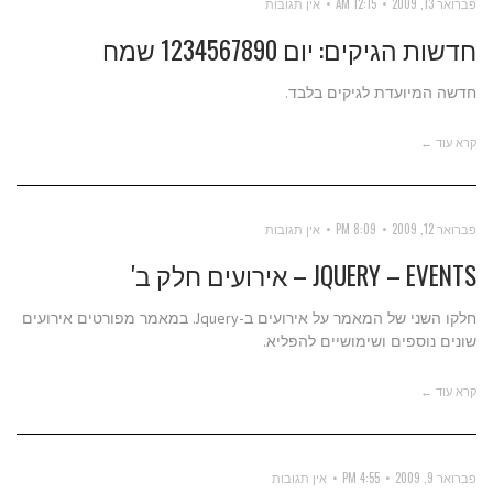
פברואר 13, 2009
12:15 AM
אין תגובות
חדשות הגיקים: יום 1234567890 שמח
חדשה המיועדת לגיקים בלבד.
קרא עוד ←
פברואר 12, 2009
8:09 PM
אין תגובות
JQUERY – EVENTS – אירועים חלק ב'
חלקו השני של המאמר על אירועים ב-Jquery. במאמר מפורטים אירועים
שונים נוספים ושימושיים להפליא.
קרא עוד ←
פברואר 9, 2009
4:55 PM
אין תגובות