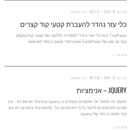
פברואר 18, 2009
3:37 PM
אין תגובות
כלי עזר נהדר להעברת קטעי קוד קצרים
TinyPaste הוא כלי עזר נהדר לשמירה וחלוקה של קטעי קוד/טקסט
קצרים. סוג של Cut&Paste אוניברסלי פשוט ביותר לשימוש.
קרא עוד ←
פברואר 18, 2009
9:55 AM
אין תגובות
JQUERY – אנימציות
מאמר זה מספר על אפקטים נוספים ב-Jquery ובמיוחד אנימציות - איך
לגרום לאלמנטים לרקוד בדף האינטרנט בלי פלאש ובלי בלגנים, רק עם
קוד פשוט ביותר של Jquery.
קרא עוד ←