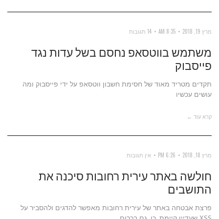
מרץ 19, 2018
8:35 AM
14 תגובות
משתמש בווטסאפ נחסם בשל עדות נגד
פייסבוק
תקדים מטריד מאוד של חסימת חשבון ווטסאפ על ידי פייסבוק ומה
עושים עכשיו
קרא עוד ←
מרץ 18, 2018
6:26 PM
אין תגובות
חולשה באתר עירית רחובות סיכנה את
התושבים
פרצת אבטחה באתר של עירית רחובות מאפשר להדגים ולהסביר על
XSS שעדיין קיימת. כן, גם בכרום.