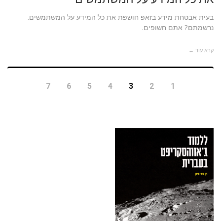
בעית אבטחת מידע בזאפ חושפת את כל המידע על המשתמשים.
נרשמתם? אתם חשופים.
קרא עוד ←
7
6
5
4
3
2
1