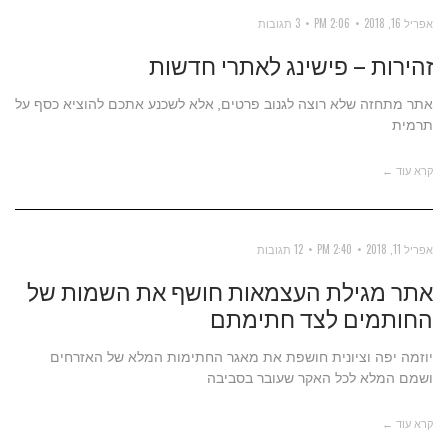
אפריל 16, 2018
2:06 PM
3 תגובות
זהירות – פישינג לאתרי חדשות
אתר מתחזה שלא רוצה לגנוב פרטים, אלא לשכנע אתכם להוציא כסף על
תרמית
קרא עוד ←
אפריל 11, 2018
2:40 PM
12 תגובות
אתר מגילת העצמאות חושף את השמות של
החותמים לצד חתימתם
יוזמה יפה וציונית חושפת את מאגר החתימות המלא של האזרחים
ושמם המלא לכל האקר שעובר בסביבה
קרא עוד ←