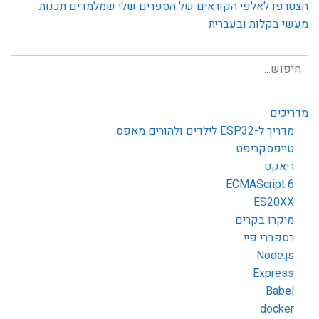
הצטרפו לאלפי הקוראים של הספרים שלי שמלמדים תכנות
מעשי בקלות ובעברית
חיפוש
עבור:
מדריכים
מדריך ל-ESP32 לילדים ולהורים מאפס
טייפסקריפט
ריאקט
ECMAScript 6
ES20XX
מיקרו בקרים
רספברי פיי
Node.js
Express
Babel
docker