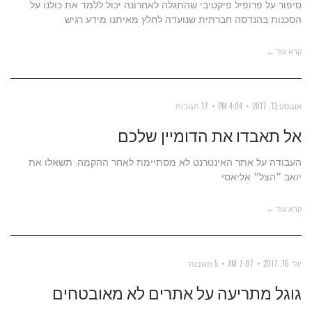
סיפור על פרופיל פיקטיבי שהתגלה לאחרונה יכול ללמד את כולנו על
הסכנות בהנדסה חברתית שנועדה לחלץ מאיתנו מידע רגיש
קרא עוד ←
אוגוסט 13, 2017
4:04 PM
17 תגובות
אל תאבדו את הדומיין שלכם
העבודה על אתר האינטרנט לא מסתיימת לאחר ההקמה. תשאלו את
יואב ״הצל״ אליאסי
קרא עוד ←
יולי 16, 2017
7:07 AM
5 תגובות
גוגל מתריעה על אתרים לא מאובטחים