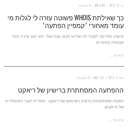
יוני 11, 2017
9:00 AM
4 תגובות
כך שאילתת WHOIS פשוטה עזרה לי לגלות מי
עומד מאחורי ׳קמפיין הפתעה׳
מישהו מתיימר למכור לנו שדרוג חכם, אבל אולי יותר טוב שיכיר נהלי
אבטחה בסיסיים
קרא עוד ←
מאי 7, 2017
7:07 AM
11 תגובות
ההפתעה המסתתרת ברישיון של ריאקט
הסכנה שמתחבאת ברשיון השימוש של ריאקט - ספרית הקוד הפופולרית
של פייסבוק
קרא עוד ←