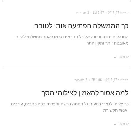
אפריל 17, 2016
7:07 AM
3 תגובות
כך הממשלה הפתיעה אותי לטובה
התנהלות נכונה ונבונה של כל הגורמים גרמו לאתר ממשלתי להיות
מאובטח יותר ותקין יותר
קרא עוד ←
פברואר 17, 2016
1:06 PM
8 תגובות
למה אסור להאמין לצילומי מסך
כך יצרתי לגמרי בטעות גל הסתה ברשת והפלתי בפח כתבים, עורכים
ואנשי תקשורת
קרא עוד ←