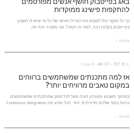
באג בפייסבוק חושף אנשים מפורסמים
להתקפות פישינג ממוקדות
כך כל תוקף יכול למצוא את המייל האישי של כל מי שיש לו חשבון
בפייסבוק בקלות רבה. למה זה חמור? אני מסביר הכל פה
קרא עוד ←
יוני 18, 2017
7:07 AM
6 תגובות
אז למה מתכנתים שמשתמשים ברווחים
במקום טאבים מרוויחים יותר?
במחקר משכנע ומעמיק הוכח מעל לכל ספק שמתכנתים שמשתמשים
ברווח בקוד שלהם מרוויחים יותר. הכל מגיע מה-Continuous integration
קרא עוד ←