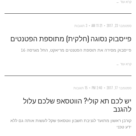
קרא עוד ←
ספטמבר 23, 2017
11:21 AM
3 תגובות
פייסבוק נסוגה (חלקית) מתוספת הפטנטים
פייסבוק מסירה את תוספת הפטנטים מריאקט, החל מגרסה 16
קרא עוד ←
ספטמבר 17, 2017
2:40 PM
15 תגובות
יש לכם תא קולי? הווטסאפ שלכם עלול
להגנב
קורבן ראשון מתועד לגניבת חשבון ווטסאפ שקל לעשות אותה גם ללא
ידע טכני