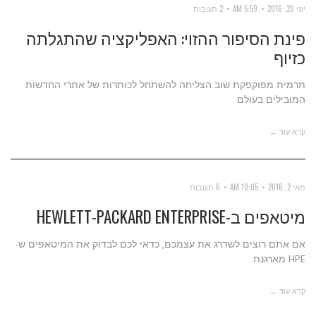
יוני 20, 2016
5:59 AM
2 תגובות
פינת הסיפור ההזוי: האפליקציה שהתגלתה
כזיוף
תרמית מפוקפקת שוב הצליחה להשתחל לכותרות של אתרי החדשות
המובילים בעולם
קרא עוד ←
מאי 2, 2016
10:05 AM
6 תגובות
מיטאפים ב-HEWLETT-PACKARD ENTERPRISE
אם אתם רוצים לשדרג את עצמכם, כדאי לכם לבדוק את המיטאפים ש-
HPE מארגנת
קרא עוד ←