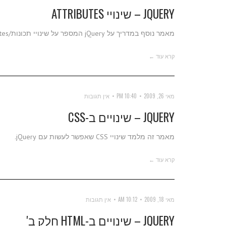
JQUERY – שינויי ATTRIBUTES
מאמר נוסף במדריך על jQuery המספר על שינויי תכונות/Attributes באמצעות jQuery.
קרא עוד ←
מאי 26, 2009
10:40 PM
אין תגובות
JQUERY – שינויים ב-CSS
מאמר זה מלמד שינויי CSS שאפשר לעשות עם jQuery.
קרא עוד ←
מאי 18, 2009
10:12 AM
אין תגובות
JQUERY – שינויים ב-HTML חלק ב'