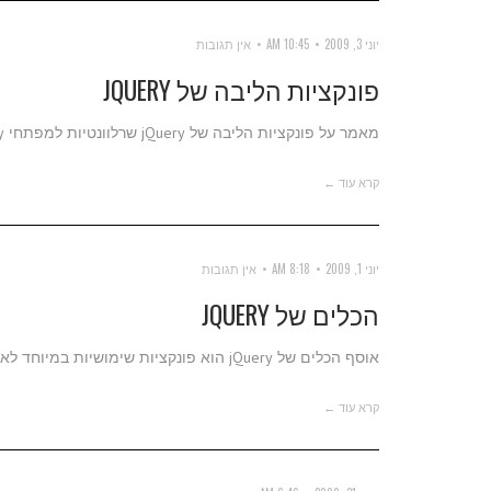
יוני 3, 2009
10:45 AM
אין תגובות
פונקציות הליבה של JQUERY
מאמר על פונקציות הליבה של jQuery שרלוונטיות למפתחי jQuery
קרא עוד ←
יוני 1, 2009
8:18 AM
אין תגובות
הכלים של JQUERY
אוסף הכלים של jQuery הוא פונקציות שימושיות במיוחד לאובייקטים של jQuery ומערכים.
קרא עוד ←