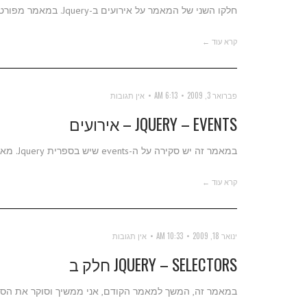
חלקו השני של המאמר על אירועים ב-Jquery. במאמר מפורטים אירועים שונים נוספים ושימושיים להפליא.
קרא עוד ←
פברואר 3, 2009
6:13 AM
אין תגובות
JQUERY – EVENTS – אירועים
במאמר זה יש סקירה על ה-events שיש בספרית Jquery. מאמר זה מהווה המשך לסדרת המאמרים על Jquery.
קרא עוד ←
ינואר 18, 2009
10:33 AM
אין תגובות
JQUERY – SELECTORS חלק ב
במאמר זה, המשך למאמר הקודם, אני ממשיך וסוקר את הסלקטורים המרובי