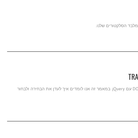
מלבד הסלקטורים שלנו.
עם jQuery selectors למדנו איך לבחור אלמנטים שונים ב-DOM עם jQuery. במאמר זה אנו לומדים איך לעדן את הבחירה ולבחור