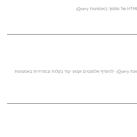
במאמר זה אני מתאר כיצד לבצע מניפולציות בתכנים באמצועת jQuery - להוסיף אלמנטים וקטעי קוד בקלות ובמהירות באמצעות