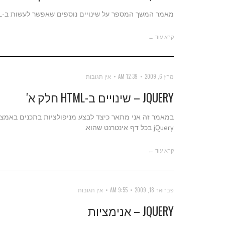
מאמר המשך המספר על שינויים נוספים שאפשר לעשות ב-HTML של מסמך באמצעות jQuery.
קרא עוד ←
מרץ 6, 2009
12:39 AM
אין תגובות
JQUERY – שינויים ב-HTML חלק א'
jQuery בכל דף אינטרנט שהוא.
קרא עוד ←
פברואר 18, 2009
9:55 AM
אין תגובות
JQUERY – אנימציות