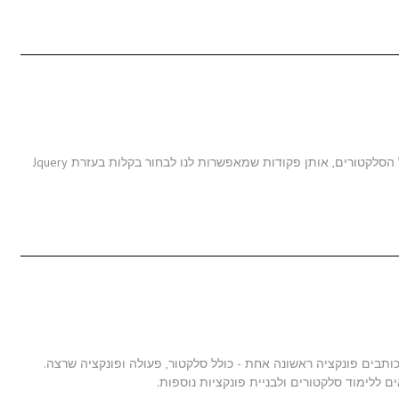
מאמר זה ממשיך את סדרת המאמרים על Jquery ומספר על הסלקטורים, אותן פקודות שמאפשרות לנו לבחור בקלות בעזרת Jquery
מר זה אנו ממש מתחילים ללמוד את הקוד של jQuery וכותבים פונקציה ראשונה אחת - כולל סלקטור, פעולה ופונקציה שרצה.
ללימוד סלקטורים ולבניית פונקציות נוספות.