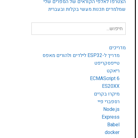
הצטרפו לאלפי הקוראים של הספרים שלי
שמלמדים תכנות מעשי בקלות ובעברית
חיפוש
עבור:
מדריכים
מדריך ל-ESP32 לילדים ולהורים מאפס
טייפסקריפט
ריאקט
ECMAScript 6
ES20XX
מיקרו בקרים
רספברי פיי
Node.js
Express
Babel
docker