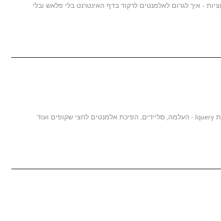
טים נוספים ב-Jquery ובמיוחד אנימציות - איך לגרום לאלמנטים לרקוד בדף האינטרנט בלי פלאש ובלי
במאמר זה אנו לומדים על האפקטים שאפשר לייצר באמצעות Jquery - העלמה, סליידים, הפיכת אלמנטים לחצי שקופים ועוד