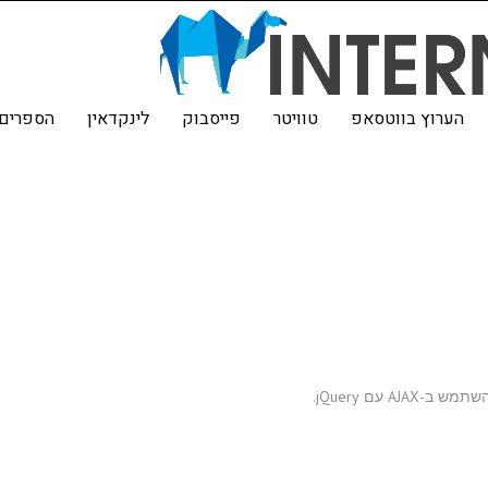
הערוץ בווטסאפ
טוויטר
פייסבוק
לינקדאין
הספרים 