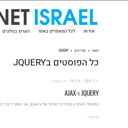
אודות
לכל המאמרים באתר
הערוץ בטלגרם
ראשי
»
מדריכים
»
JQUERY
כל הפוסטים ב
JQUERY
יוני 5, 2009
9:28 PM
אין תגובות
JQUERY ו-AJAX
במאמר האחרון במדריך הגדול של jQuery, אני מסביר איך להשתמש ב-AJAX עם jQuery.
קרא עוד ←