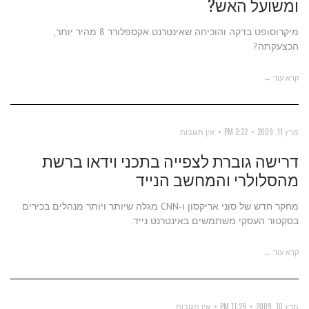
ומשועל האש?
מיקרוסופט בדקה והוכיחה שאינטרנט אקספלורר 8 מהיר יותר,
הכצעקתה?
קרא עוד ←
מרץ 11, 2009
2:22 PM
אין תגובות
דרישה גוברת לצפייה בתכני וידאו ברשת
מהסלולרי והמחשב הנייד
מחקר חדש של סוני אריקסון ו-CNN מגלה שיותר ויותר מנהלים בכירים
בסקטור העסקי משתמשים באינטרנט נייד.
קרא עוד ←
מרץ 10, 2009
11:29 PM
אין תגובות