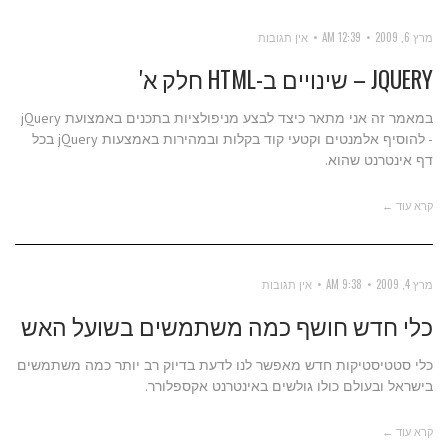
מרץ 6, 2009
12:39 AM
אין תגובות
JQUERY – שינויים ב-HTML חלק א'
במאמר זה אני מתאר כיצד לבצע מניפולציות בתכנים באמצועת jQuery
- להוסיף אלמנטים וקטעי קוד בקלות ובמהירות באמצעות jQuery בכל
דף אינטרנט שהוא.
קרא עוד ←
מרץ 4, 2009
9:38 AM
אין תגובות
כלי חדש חושף כמה משתמשים בשועל האש
כלי סטטיסטיקות חדש מאפשר לנו לדעת בדיוק רב יותר כמה משתמשים
בישראל ובעולם כולו גולשים באינטרנט אקספלורר.
קרא עוד ←