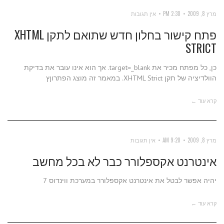
מרץ 8, 2009
2:30 PM
אין תגובות
פתח קישור בחלון חדש שתואם לתקן XHTML
STRICT
כן, כל מפתח מכיר את target=_blank. אך הוא אינו עובר את בדיקת
הוולדיציה של תקן XHTML Strict. במאמר זה מוצג הפתרוןץ
קרא עוד ←
מרץ 8, 2009
9:20 AM
אין תגובות
אינטרנט אקספלורר כבר לא בכל מחשב
יהיה אפשר לבטל את אינטרנט אקספלורר במערכת ווינדוס 7
קרא עוד ←