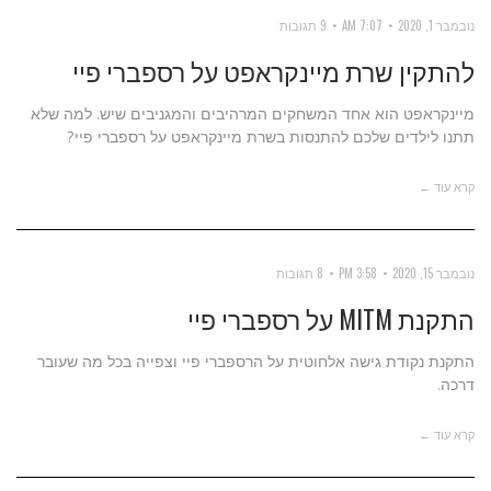
נובמבר 1, 2020
7:07 AM
9 תגובות
להתקין שרת מיינקראפט על רספברי פיי
מיינקראפט הוא אחד המשחקים המרהיבים והמגניבים שיש. למה שלא
תתנו לילדים שלכם להתנסות בשרת מיינקראפט על רספברי פיי?
קרא עוד ←
נובמבר 15, 2020
3:58 PM
8 תגובות
התקנת MITM על רספברי פיי
התקנת נקודת גישה אלחוטית על הרספברי פיי וצפייה בכל מה שעובר
דרכה.
קרא עוד ←