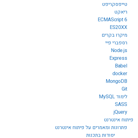
טייפסקריפט
ריאקט
ECMAScript 6
ES20XX
מיקרו בקרים
רספברי פיי
Node.js
Express
Babel
docker
MongoDB
Git
לימוד MySQL
SASS
jQuery
פיתוח אינטרנט
פתרונות ומאמרים על פיתוח אינטרנט
יסודות בתכנות