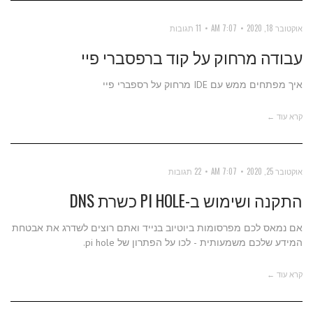
אוקטובר 18, 2020
7:07 AM
11 תגובות
עבודה מרחוק על קוד ברפסברי פיי
איך מפתחים ממש עם IDE מרחוק על רספברי פיי
קרא עוד ←
אוקטובר 25, 2020
7:07 AM
22 תגובות
התקנה ושימוש ב-PI HOLE כשרת DNS
אם נמאס לכם מפרסומות ביוטיוב בנייד ואתם רוצים לשדרג את אבטחת
המידע שלכם משמעותית - לכו על הפתרון של pi hole.
קרא עוד ←