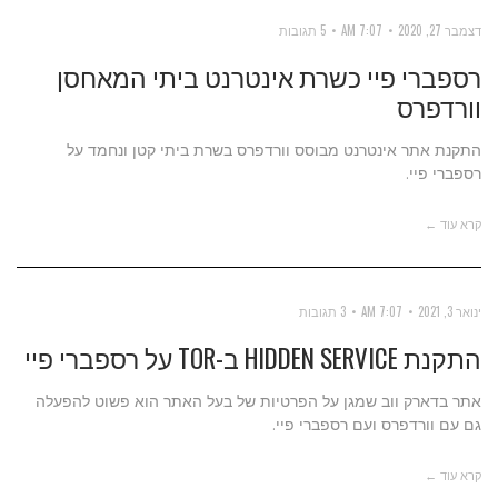
דצמבר 27, 2020
7:07 AM
5 תגובות
רספברי פיי כשרת אינטרנט ביתי המאחסן
וורדפרס
התקנת אתר אינטרנט מבוסס וורדפרס בשרת ביתי קטן ונחמד על
רספברי פיי.
קרא עוד ←
ינואר 3, 2021
7:07 AM
3 תגובות
התקנת HIDDEN SERVICE ב-TOR על רספברי פיי
אתר בדארק ווב שמגן על הפרטיות של בעל האתר הוא פשוט להפעלה
גם עם וורדפרס ועם רספברי פיי.
קרא עוד ←