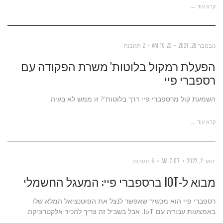
קרא עוד ←
נובמבר 28, 2021
10:23 AM
2 תגובות
הפעלת רמקול בלוטות' משרת הפקודה עם
רספברי פיי
השמעת קול מרספברי פיי דרך בלוטות'? זו ממש לא בעיה.
קרא עוד ←
ינואר 2, 2022
7:07 AM
6 תגובות
מבוא ל-IOT ברספברי פיי: המעגל החשמלי
רספברי פיי הוא מכשיר שאפשר לנצל את הפוטנציאל המלא שלו
באמצעות עבודה עם IoT. אבל בשביל זה צריך להכיר אלקטרוניקה.