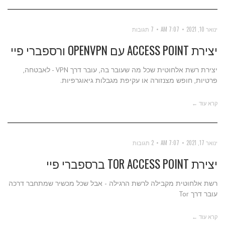
ינואר 10, 2021
7:07 AM
7 תגובות
יצירת ACCESS POINT עם OPENVPN ורספברי פיי
יצירת רשת אלחוטית שכל מה שעובר בה, עובר דרך VPN - לאבטחה,
פרטיות, חופש מצנזורה או עקיפת מגבלות גיאוגרפיות.
קרא עוד ←
ינואר 17, 2021
7:07 AM
2 תגובות
יצירת TOR ACCESS POINT ברספברי פיי
רשת אלחוטית מקבילה לרשת הרגילה - אבל שכל מכשיר שמתחבר דרכה
עובר דרך Tor
קרא עוד ←