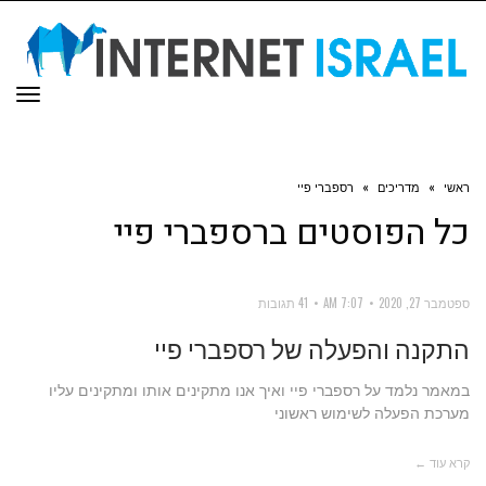
תפר
ראשי
»
מדריכים
»
רספברי פיי
כל הפוסטים ב
רספברי פיי
ספטמבר 27, 2020
7:07 AM
41 תגובות
התקנה והפעלה של רספברי פיי
במאמר נלמד על רספברי פיי ואיך אנו מתקינים אותו ומתקינים עליו
מערכת הפעלה לשימוש ראשוני
קרא עוד ←