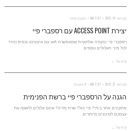
פברואר 14, 2021
7:07 AM
תגובה אחת
יצירת ACCESS POINT עם רספברי פיי
רספברי פיי כנקודה אלחוטית שמאפשרת wifi עם אינטרנט ובסיס נהדר
לכל מיני תעלולים נוספים
קרא עוד ←
פברואר 21, 2021
7:07 AM
4 תגובות
הגנה על הרספברי פיי ברשת הפנימית
מתקינים אתר ביתי? פיי הול? שרת מדיה? אתם עלולים לחשוף את
עצמכם לסיכונים מיותרים.
קרא עוד ←