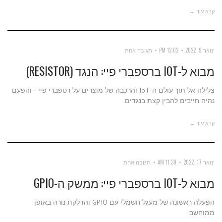
קרא עוד ←
ינואר 9, 2022
12:02 PM
תגובה אחת
מבוא ל-IOT ברספברי פיי: הנגד (RESISTOR)
צלילה אל תוך עולם ה-IoT והרכבה של מוצרים על רספברי פיי - והפעם
נהיה חייבים להבין קצת בנגדים.
קרא עוד ←
ינואר 17, 2022
11:39 AM
תגובה אחת
מבוא ל-IOT ברספברי פיי: ממשק ה-GPIO
הפעלה ראשונה של מעגל חשמלי עם GPIO והדלקת נורה באופן
ממוחשב