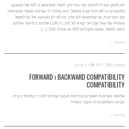
לא מזמן יצא לי לכתוב קוד בפייתון. הקוד משתמש ב-API של openAI
ולפעמים ה-API הזה קצת מפשל. הוא מחזיר לי שגיאה ואומר שהגזמתי
עם הקריאות, או שפתאום לא זמין. זה לא רק openAI אל גם למשל
Vertex של גוגל שבו אני קורא לג׳מיני, ה-LLM שלהם. בתיעוד שלהם
כתוב למשל, שאם מקבלים 503 או אפילו 500, […]
קרא עוד ←
אוגוסט 3, 2025
7:07 AM
8 תגובות
BACKWARD COMPATIBILITY ו FORWARD
COMPATIBILITY
שלושה עקרונות חשובים בפיתוח תוכנה שכדאי להכיר במיוחד בעידן
הבינה המלאכותית והקוד המהיר.
קרא עוד ←