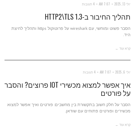
יולי 13, 2025
7:07 AM
4 תגובות
תהליך החיבור ב-HTTP2\TLS 1.3
הסבר פשוט ומוחשי, עם wireshark על פרוטוקול https ותהליך לחיצת
היד.
קרא עוד ←
יולי 6, 2025
7:07 AM
4 תגובות
איך אפשר למצוא מכשירי IOT פרוצים? והסבר
על פורטים
הסבר על חלק חשוב בתקשורת בין מחשבים: פורטים ואיך אפשר למצוא
מכשירים ופורטים פתוחים עם שודאן.
קרא עוד ←