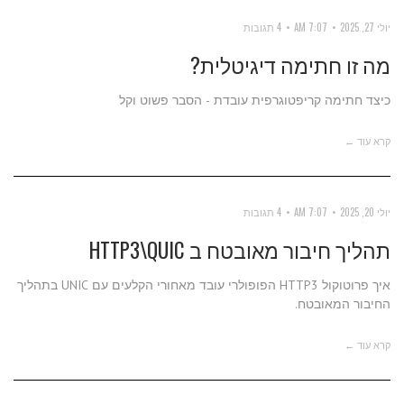
יולי 27, 2025
7:07 AM
4 תגובות
מה זו חתימה דיגיטלית?
כיצד חתימה קריפטוגרפית עובדת - הסבר פשוט וקל
קרא עוד ←
יולי 20, 2025
7:07 AM
4 תגובות
תהליך חיבור מאובטח ב HTTP3\QUIC
איך פרוטוקול HTTP3 הפופולרי עובד מאחורי הקלעים עם UNIC בתהליך
החיבור המאובטח.
קרא עוד ←