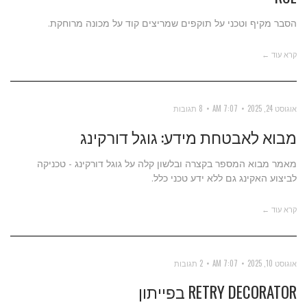
הסבר מקיף וטכני על תוקפים שמריצים קוד על מכונה מרוחקת.
קרא עוד ←
אוגוסט 24, 2025
7:07 AM
8 תגובות
מבוא לאבטחת מידע: גוגל דורקינג
מאמר מבוא המספר בקצרה ובלשון קלה על גוגל דורקינג - טכניקה
לביצוע האקינג גם ללא ידע טכני כלל.
קרא עוד ←
אוגוסט 10, 2025
7:07 AM
2 תגובות
RETRY DECORATOR בפייתון