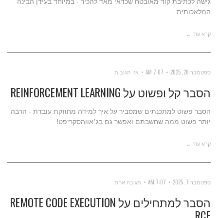
גישה לכתיבת קוד מאובטח שכדאי מאד להכיר - במיוחד בעידן הבינה
המלאכותית
קרא עוד ←
ספטמבר 28, 2025
7:07 AM
אין תגובות
הסבר קל ופשוט על REINFORCEMENT LEARNING
הסבר פשוט למתכנתים שמסביר על איך למידה מחוזקת עובדת - הרבה
יותר פשוט ממה שחשבתם ואפשר גם בג׳אווהסקריפט!
קרא עוד ←
ספטמבר 7, 2025
7:07 AM
תגובה אחת
הסבר למתחילים על REMOTE CODE EXECUTION
RCE