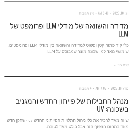
יוני 10, 2025
8:40 AM
אין תגובות
מדידה והשוואה של מודלי LLM ופרומפט של
LLM
כלי קוד פתוח קטן ופשוט למדידה והשוואה בין מודלי LLM ופרומפטים.
שימושי מאד למי שבונה מוצר שמבוסס על LLM.
קרא עוד ←
מרץ 16, 2025
7:07 AM
4 תגובות
מנהל החבילות של פייתון החדש והמגניב
בשכונה: UV
שווה מאד להכיר את כלי ניהול התלויות הפייתוני החדש uv - שחקן חדש
מאד בתחום הצפוף הזה אבל בולט מאד לטובה.