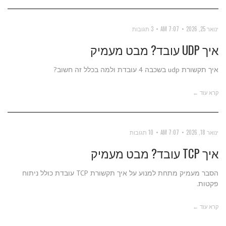
ינואר 25, 2026
7:07 AM
3 תגובות
איך UDP עובד? מבט מעמיק
איך תקשורת udp בשכבה 4 עובדת ולמה בכלל זה חשוב?
קרא עוד ←
ינואר 18, 2026
7:07 AM
10 תגובות
איך TCP עובד? מבט מעמיק
הסבר מעמיק מתחת למנוע על איך תקשורת TCP עובדת כולל ניתוח
פקטות.
קרא עוד ←