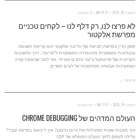
דצמבר 30, 2025
10:12 AM
3 תגובות
לא פרצו לנו, רק דלף לנו – לקחים טכניים
מפרשת אלקטור
פסק הדין בפרשת תביעת של הדיבה אלקטור הוא קריאת השכמה
טכנולוגית ומשפטית: מההגדרה המשפטית ל"פריצה", דרך החשיבות
הקריטית של פרוטוקול ביעור נתונים אמיתי, ועד למה שבאמת קורה
כשמערכות אבטחה מסתמכות על לוגים חסרים.
קרא עוד ←
דצמבר 14, 2025
7:07 AM
אין תגובות
העולם המדהים של CHROME DEBUGGING
איך תוכנות שונות מפעילות את כרום כרצונן? איך דיבאגר בפרונט עובד?
צלילה לעומק לתוך העולם המופלא של CDP