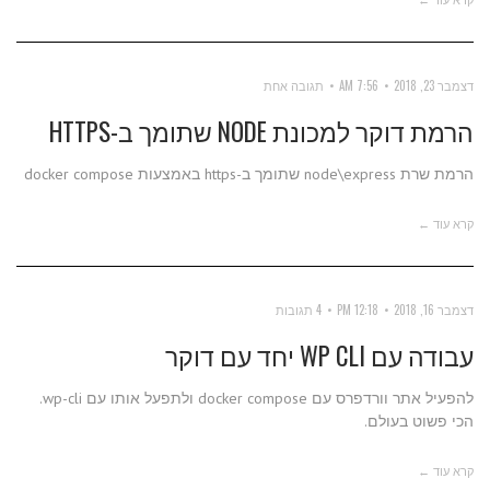
דצמבר 23, 2018
7:56 AM
תגובה אחת
הרמת דוקר למכונת NODE שתומך ב-HTTPS
הרמת שרת node\express שתומך ב-https באמצעות docker compose
קרא עוד ←
דצמבר 16, 2018
12:18 PM
4 תגובות
עבודה עם WP CLI יחד עם דוקר
להפעיל אתר וורדפרס עם docker compose ולתפעל אותו עם wp-cli.
הכי פשוט בעולם.
קרא עוד ←