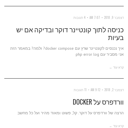
דצמבר 9, 2018
7:07 AM
4 תגובות
כניסה לתוך קונטיינר דוקר ובדיקה אם יש
בעיות
איך נכנסים לקונטיינר שרץ עם docker compose? ולמה? במאמר הזה
אני מסביר עם php error log
קרא עוד ←
דצמבר 2, 2018
9:12 AM
11 תגובות
וורדפרס על DOCKER
הרצה של וורדפרס על דוקר. קל, פשוט ומאוד מהיר ועל כל מחשב
קרא עוד ←