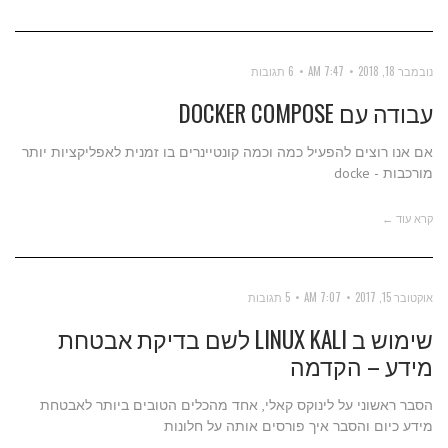
נובמבר 18, 2018
7:47 AM
6 תגובות
עבודה עם DOCKER COMPOSE
אם אנו רוצים להפעיל כמה וכמה קונטיינרים בו זמנית לאפליקציות יותר
מורכבות - docke
קרא עוד ←
אוקטובר 15, 2017
7:07 AM
5 תגובות
שימוש ב LINUX KALI לשם בדיקת אבטחת
מידע – הקדמה
הסבר ראשוני על לינוקס קאלי, אחד מהכלים הטובים ביותר לאבטחת
מידע כיום והסבר איך פורסים אותה על חלונות