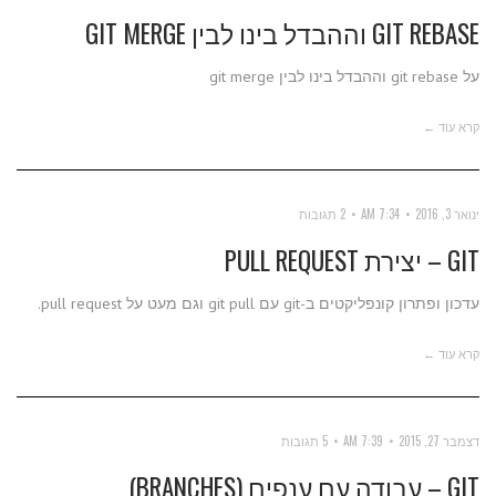
GIT REBASE וההבדל בינו לבין GIT MERGE
על git rebase וההבדל בינו לבין git merge
קרא עוד ←
ינואר 3, 2016
7:34 AM
2 תגובות
GIT – יצירת PULL REQUEST
עדכון ופתרון קונפליקטים ב-git עם git pull וגם מעט על pull request.
קרא עוד ←
דצמבר 27, 2015
7:39 AM
5 תגובות
GIT – עבודה עם ענפים (BRANCHES)