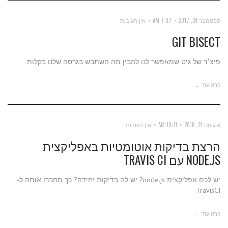
ספטמבר 24, 2017
7:07 AM
אין תגובות
GIT BISECT
פיצ׳ר של גיט שמאפשר לנו להבין מה השתבש בגרסה שלנו בקלות
קרא עוד ←
אוגוסט 21, 2016
10:11 AM
אין תגובות
הרצת בדיקות אוטומטיות באפליקצית
NODE.JS עם TRAVIS CI
יש לכם אפליקצית node.js? יש לה בדיקות יחידה? כך תחברו אותה ל-
TravisCI
קרא עוד ←