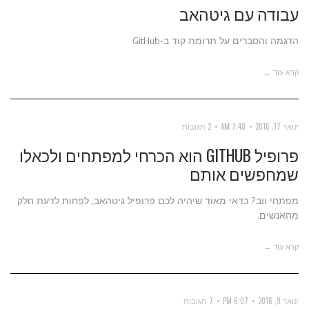
עבודה עם גיטהאב
הדגמה והסברים על תרומת קוד ב-GitHub
קרא עוד ←
ינואר 17, 2016
7:40 AM
2 תגובות
פרופיל GITHUB הוא הכרחי למפתחים ולכאלו
שמחפשים אותם
מפתחי ווב? כדאי מאוד שיהיה לכם פרופיל גיטהאב, לפחות לדעת חלק
מהאנשים.
קרא עוד ←
ינואר 9, 2016
6:07 PM
7 תגובות