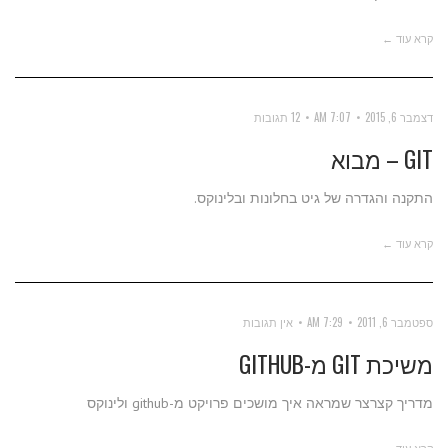
קרא עוד ←
דצמבר 6, 2015
7:07 AM
12 תגובות
GIT – מבוא
התקנה והגדרה של גיט בחלונות ובלינוקס.
קרא עוד ←
ספטמבר 6, 2011
7:29 AM
אין תגובות
משיכת GIT מ-GITHUB
מדריך קצרצר שמראה איך מושכים פרויקט מ-github ולינוקס
קרא עוד ←