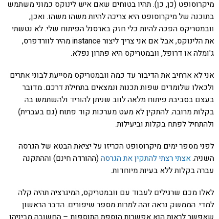
מיקרוסופט (כן, כן). תהיו בטוחים שאם איש לינוקס כמוני משתמש
בתוכנה של מיקרוסופט היא צריכה להיות משהו משהו. ואכן,
וובמטריקס הפכה להיות כלי חזק בארסנל הפיתוח שלי. לא נטשתי
את הלינוקס, אבל אם אני צריך ליצור instance מהיר לוורדפרס,
ג'ומלה או דרופל, וובמטריקס היא פתרון נפלא.
אני לא ארחיב את הדיבור עד כמה וובמטריקס מסייעת לבוני אתרים
ולכאלו שלומדים שפות תכנות ונמצאים בתחילת דרכם. מדובר
בעצם בסביבת פיתוח מלאה לווב שניתן להוריד ולהשתמש בה
בקלות מרובה. להתקין לא מעט מערכות קוד פתוח (גם בעברית)
ולהתחיל לפתח בקלות וביעילות.
לפני מספר ימים מיקרוסופט הכריזו על יציאת הבטא של הגרסה
השניה.
אצתי רצתי להתקין את הגרסה
(ההורדה חינם) וההתקנה
עברה בקלות ללא בעיות מיוחדות.
לאלו מכם שרגילים לעבוד עם וובמטריקס, המיגרציה תהיה קלה
למדי. הממשק נראה זהה למרות מספר שיפורים. הדבר הראשון
שאפשר לראות הוא אפשרות הוספת התוספות – החשובה מביניהן