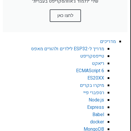
שלי ״ללמוד ג׳אווהסקריפט בעברית״
לחצו כאן
מדריכים
מדריך ל-ESP32 לילדים ולהורים מאפס
טייפסקריפט
ריאקט
ECMAScript 6
ES20XX
מיקרו בקרים
רספברי פיי
Node.js
Express
Babel
docker
MongoDB