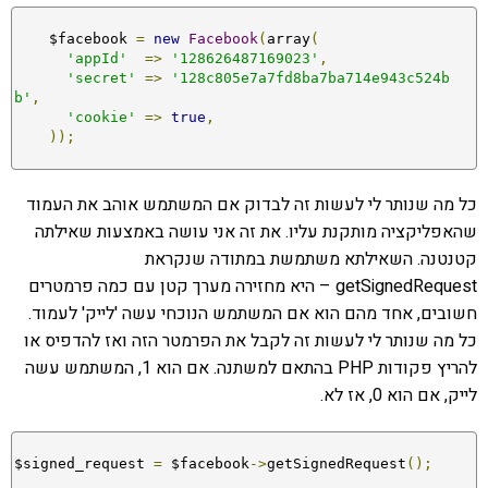
    $facebook 
=
new
Facebook
(
array
(
'appId'
=>
'128626487169023'
,
'secret'
=>
'128c805e7a7fd8ba7ba714e943c524b
b'
,
'cookie'
=>
true
,
));
כל מה שנותר לי לעשות זה לבדוק אם המשתמש אוהב את העמוד
שהאפליקציה מותקנת עליו. את זה אני עושה באמצעות שאילתה
קטנטנה. השאילתא משתמשת במתודה שנקראת
getSignedRequest – היא מחזירה מערך קטן עם כמה פרמטרים
חשובים, אחד מהם הוא אם המשתמש הנוכחי עשה 'לייק' לעמוד.
כל מה שנותר לי לעשות זה לקבל את הפרמטר הזה ואז להדפיס או
להריץ פקודות PHP בהתאם למשתנה. אם הוא 1, המשתמש עשה
לייק, אם הוא 0, אז לא.
$signed_request 
=
 $facebook
->
getSignedRequest
();