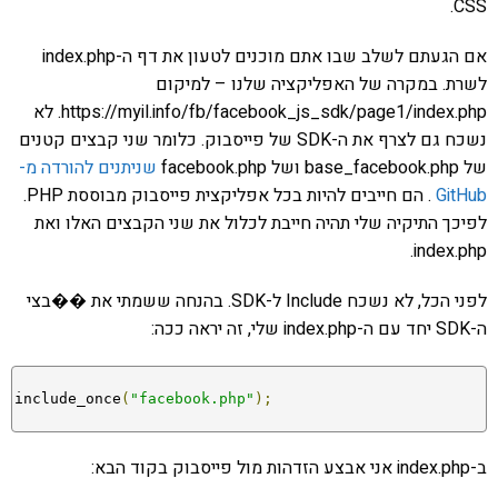
CSS.
אם הגעתם לשלב שבו אתם מוכנים לטעון את דף ה-index.php
לשרת. במקרה של האפליקציה שלנו – למיקום
https://myil.info/fb/facebook_js_sdk/page1/index.php. לא
נשכח גם לצרף את ה-SDK של פייסבוק. כלומר שני קבצים קטנים
של base_facebook.php ושל facebook.php
שניתנים להורדה מ-
GitHub
. הם חייבים להיות בכל אפליקצית פייסבוק מבוססת PHP.
לפיכך התיקיה שלי תהיה חייבת לכלול את שני הקבצים האלו ואת
index.php.
לפני הכל, לא נשכח Include ל-SDK. בהנחה ששמתי את ��בצי
ה-SDK יחד עם ה-index.php שלי, זה יראה ככה:
include_once
(
"facebook.php"
);
ב-index.php אני אבצע הזדהות מול פייסבוק בקוד הבא: