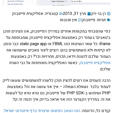
רן בר-זיק
מרץ 31, 2013
קטגוריה:
אפליקצית פייסבוק
תגיות:
פייסבוק
אין תגובות
כפי שהסברתי במקומות אחרים במדריך הפייסבוק, אנו מציגים תוכן
ב'טאבים' בעמוד רק באמצעות אפליקצית פייסבוק שמבוססת על
iframe. כל שאר השיטות כמו FBML או static page app כבר מזמן
לא קיימות ולא משתמשים בהם. רוצים ליצור טאבים שישמשו את
העמוד שלכם להצגת וידאו, תכנים, תחרויות וכו'? רק באמצעות
אפליקצית פייסבוק
. כאשר האפליקציה מאוחסנת על גבי השרת
שלכם.
הרבה פעמים אנו רוצים להציג תוכן כלשהו למשתמשים שעשו לייק
לעמוד בלבד. נשאלת השאלה – איך אני עושה את זה? באמצעות
PHP ושימוש ב-PHP SDK של פייסבוק גם נורא נורא קל לעשות
את זה. במדריך הקצרצר הזה אני אראה בדיוק איך וכמה זה קל.
קןדם כל, הדוגמה.
הנה הטאב הפשוט שיצרתי בדף אינטרנט ישראל
.