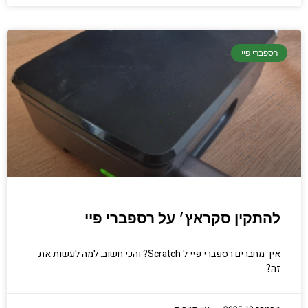
רספברי פיי
להתקין סקראץ׳ על רספברי פיי
איך מחברים רספברי פיי ל Scratch? והכי חשוב: למה לעשות את
זה?