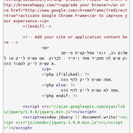
ttp://browsehappy.com/">upgrade your browser</a> or 
<a href="http://www.google.com/chromeframe/?redirect
=true">activate Google Chrome Frame</a> to improve y
our experience.</p>

        <![endif]-->
<!-- Add your site or application content he
re -->
<p>
			שלום רב, זוהי אפליקצית פייסב
וק שיש לה תפקיד אחד ויחיד - לבדוק  אם עשית לייק או ל
א עשית לייק לעמוד הזה. 

</p>
<?
php 
if
(
$liked
):
?>
			אתה עשית לייק לדף הזה.

<?
php 
else
:
?>
			אתה לא עשית לייק לדף הזה.

<?
php endif
;
?>
<script
src
=
"//ajax.googleapis.com/ajax/lib
s/jquery/1.9.0/jquery.min.js"
></script>
<script>
window
.
jQuery 
||
 document
.
write
(
'<sc
ript src="js/vendor/jquery-1.9.0.min.js"><\/script
>'
)
</script>