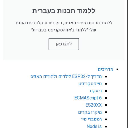
ללמוד תכנות בעברית
ללמוד תכנות מעשי מאפס, בעברית ובקלות עם הספר
שלי ״ללמוד ג׳אווהסקריפט בעברית״
לחצו כאן
מדריכים
מדריך ל-ESP32 לילדים ולהורים מאפס
טייפסקריפט
ריאקט
ECMAScript 6
ES20XX
מיקרו בקרים
רספברי פיי
Node.js