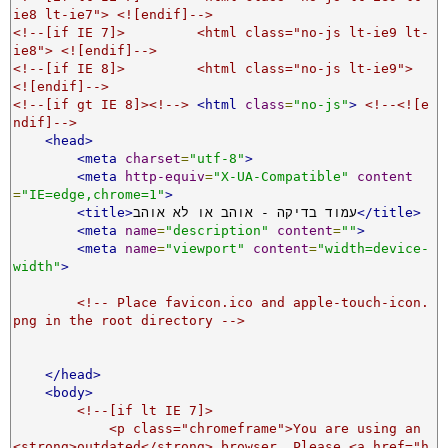
ie8 lt-ie7"> <![endif]-->
<!--[if IE 7]>         <html class="no-js lt-ie9 lt-
ie8"> <![endif]-->
<!--[if IE 8]>         <html class="no-js lt-ie9"> 
<![endif]-->
<!--[if gt IE 8]><!-->
<html
class
=
"no-js"
>
<!--<![e
ndif]-->
<head>
<meta
charset
=
"utf-8"
>
<meta
http-equiv
=
"X-UA-Compatible"
content
=
"IE=edge,chrome=1"
>
</title>
עמוד בדיקה - אוהב או לא אוהב
<title>
<meta
name
=
"description"
content
=
""
>
<meta
name
=
"viewport"
content
=
"width=device-
width"
>
<!-- Place favicon.ico and apple-touch-icon.
png in the root directory -->
</head>
<body>
<!--[if lt IE 7]>

            <p class="chromeframe">You are using an 
<strong>outdated</strong> browser. Please <a href="h