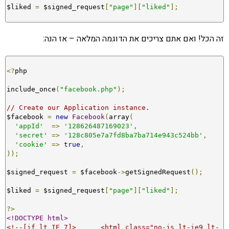
$liked 
=
 $signed_request
[
"page"
][
"liked"
];
זה הכל! ואם אתם צריכים את הדוגמה המלאה – אז הנה:
<?
php 

include_once
(
"facebook.php"
);
// Create our Application instance.
$facebook 
=
new
Facebook
(
array
(
'appId'
=>
'128626487169023'
,
'secret'
=>
'128c805e7a7fd8ba7ba714e943c524bb'
,
'cookie'
=>
true
,
));
$signed_request 
=
 $facebook
->
getSignedRequest
();
$liked 
=
 $signed_request
[
"page"
][
"liked"
];
?>
<!DOCTYPE html>
<!--[if lt IE 7]>      <html class="no-js lt-ie9 lt-