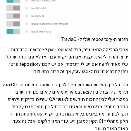
חיבור ה-repository שלי ל-TravisCI
אחרי הבדיקה הראשונית, בכל pull request ל-master הבדיקות
ירוצו ותהיה לי אינדיקציה אם הבדיקות עברו או לא עברו. מה שיקל
עלי מאוד לדעת אם יש לי ריגרסיה. אם יש לכם repository פרטי,
ניתן לחבר אותו גם ל-travisCI, אך זה כרוך בתשלום.
ההבדל בין מוצר שמשתמש ב-CI לבין כזה שאינו משתמש ב-CI הוא
תהומי. זה הבדל בין לצאת במהירות מהיום להיום עם חידושים
במוצר שלי לבין לחכות חודשים לאנשי QA שיריצו בדיקות ולחיות
בפחד מתמיד מריגרסיות ובאגים. זה הבדל בין מוצר מנצח, עמיד
ונקי לבין ערימת באגים בלתי נגמרת. הבדיקות האוטומטיות הן רק
חלק מתהליך CI תקין כמובן ויש עוד המון חלקים. אבל זה צעד
מאוד מאוד חשוב.