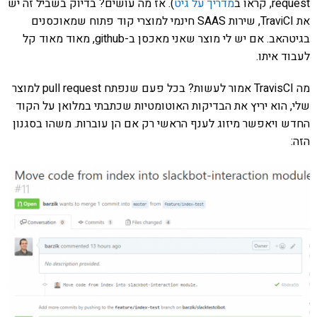
request, קראו ב
מדריך על גיט
). אז מה עושים? בדיוק בשביל זה יש
את TraviCI, שירות SAAS חינמי למוצרי קוד פתוח שמאוכסנים
בגיטהאב. אם יש לי מוצר שאני מאכסן ב-github, מאוד מאוד קל
לעבוד איתו.
מה TravisCI אמור לעשות? בכל פעם שנפתח pull request למוצר
שלי, הוא יריץ את הבדיקות האוטומטיות שכתבתי במלואן על הקוד
החדש ויאפשר מיזוג לענף הראשי רק אם הן עוברות. משהו בסגנון
הזה: