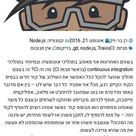
רן בר-זיק
אוגוסט 21, 2016
קטגוריה:
Node.js
תגיות:
TravisCI
,
node.js
,
git
,
בדיקות
אין תגובות
בשנים האחרונות אני מאוהב בתהליכי אוטומציה ובמיוחד בתהליכי
continuous integration (בראשי תבות CI). מה זה CI? זה בעצם
תהליך שנועד להקל ככל האפשר את השילוב של קוד חדש בבסיס
הקוד הקיים. רגע, מה? אני אסביר: כל דבר שיש לנו – בין אם מדובר
באתר וורדפרס או בוט שמחובר להיפצ'ט או סלאק., אפליקצית
פייסבוק, תוסף לכרום, סקריפט תחזוקה לשרתים ובעצם כל מוצר
שאנחנו מפתחים הוא מבוסס קוד. כאשר אנחנו רוצים להוסיף לקוד
הזה – על מנת להוסיף לו, לתקן משהו או לשפר מהירות, יש סכנה.
מה הסכנה? שנשבור משהו אחר או שהתוספת שהוספנו לא תעשה
את מה שהיא צריכה לעשות.