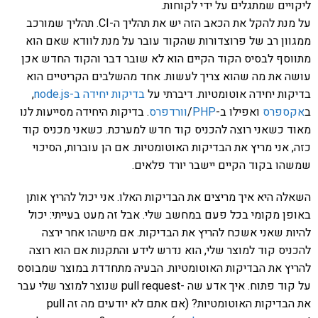
ליקויים שמתגלים על ידי לקוחות.
על מנת להקל את הכאב הזה יש את תהליך ה-CI. תהליך שמורכב
ממגוון רב של פרוצדורות שהקוד עובר על מנת לוודא שאם הוא
מתווסף לבסיס הקוד הקיים הוא לא שובר דבר והקוד החדש אכן
עושה את מה שהוא צריך לעשות. אחד מהשלבים הקריטיים הוא
בדיקות יחידה אוטומטיות. דיברתי על
בדיקות יחידה ב-node.js
,
ב
אקספרס
ואפילו ב-
PHP
/
וורדפרס
. בדיקות היחידה מסייעות לנו
מאוד כשאני רוצה להכניס קוד חדש למערכת. כשאני מכניס קוד
כזה, אני מריץ את הבדיקות האוטומטיות. אם הן עוברות, הסיכוי
שמשהו בקוד הקיים יישבר יורד פלאים.
השאלה היא איך מריצים את הבדיקות האלו. אני יכול להריץ אותן
באופן מקומי בכל פעם במחשב שלי. אבל זה מעט בעייתי: יכול
להיות שאני אשכח להריץ את הבדיקות. אם מישהו אחר ירצה
להכניס קוד למוצר שלי, הוא נדרש לידע והתקנות אם הוא רוצה
להריץ את הבדיקות האוטומטיות. הבעיה מתחדדת במוצר שמבוסס
על קוד פתוח. איך אדע שה -pull request שנוצר למוצר שלי עבר
את הבדיקות האוטומטיות? (אם אתם לא יודעים מה זה pull