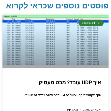
פוסטים נוספים שכדאי לקרוא
יסודות בתכנות
קריפטוגרפיה, ביצועים, אבטחת מידע ומידע
יסודות בתכנות
יסודי וחשוב שגם מתכנתים מנוסים לא תמיד
יודעים.
הכנסו עכשיו
איך UDP עובד? מבט מעמיק
איך תקשורת udp בשכבה 4 עובדת ולמה בכלל זה חשוב?
ינואר 25, 2026
3 תגובות