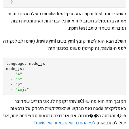
},
כשאני כותב npm test, הוא מריץ mocha test כאילו ממש כתבתי
את זה בקונסולה. חשוב לוודא שכל הבדיקות האוטומטיות רצות
ועוברות כשאני כותב npm test.
השלב הבא הוא ליצור קובץ yml בשם travis.yml. (שימו לב לנקודה
לפני ה-travis, זה קריטי) פשוט בסגנון הזה:
language
:
 node_js

node_js
:
-
"4"
-
"5"
-
"6"
-
"iojs"
הקובץ הזה הוא מה ש-travisCI זקוקה לו. אני מודיע שמדובר
באפליקצית node ואני מבקש שהאפליקציה תיבדק על גרסאות
4,5,6 והגרסה ה��חרונה. אם אני רוצה גרסאות ספציפיות יותר, אני
יכול לכתוב אותן
לפי ההסבר שיש באתר של Travis
.