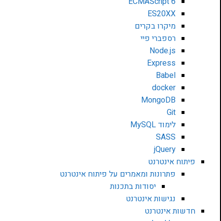
ECMAScript 6
ES20XX
מיקרו בקרים
רספברי פיי
Node.js
Express
Babel
docker
MongoDB
Git
לימוד MySQL
SASS
jQuery
פיתוח אינטרנט
פתרונות ומאמרים על פיתוח אינטרנט
יסודות בתכנות
נגישות אינטרנט
חדשות אינטרנט