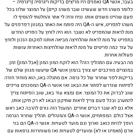
בעבר, אנשי QA נאמנים היו מריצים בדיקות ריגרסיה (ריגרסיה –
כלומר משהו חדש שעשינו שבר משהו קיים) על המוצר שלנו בכל
פעם שהיינו משנים אותו. נניח והיה לי אתר והחלטתי להוסיף לו
משהו לתפריט, איש ה-QA היה פותח את האתר במגוון דפדפנים על
מנת לראות שהתפריט לא נשבר. הוא היה לוחץ על הפריט החדש
בתפריט על מנת לראות שהלחיצה מביאה אותנו למקום הנכון ולוחץ
על עוד כמה פריטים על מנת לראות שהלחיצות האחרות עושות
פעולות אחרות.
מה הבעיה עם התהליך הזה? הוא לוקח המון המון (אבל המון) זמן.
במוצרים מורכבים יש צורך בהמון אנשי QA שיעשו מגוון שלם של
בדיקות לפני שחרור של כל גרסה. אם מתגלה באג, הוא מוחזר חזרה
לפיתוח שנדרש לפתור את הבאג ואז אנשי ה-QA המסכנים צריכים
שוב לבדוק את כל המוצר. אם נמצא עוד באג, שוב הפיתוח צריך
להתערב ובכל פעם צריך לראות שתיקון הבאג לא רק תיקן אותו,
אלא גם לא שבר דברים אחרים. המעגל הזה גורם להרבה כאב ראש
אצל כולם. המפתחים, אנשי ה-QA והמנהלים. תהליך שחרור הגרסה
הופך להיות כואב וארוך וגם מועד לטעויות. אנשי ה-QA הם בני
אדם (תאמינו או לא) ומועדים לטעויות ואז משוחררות גרסאות עם