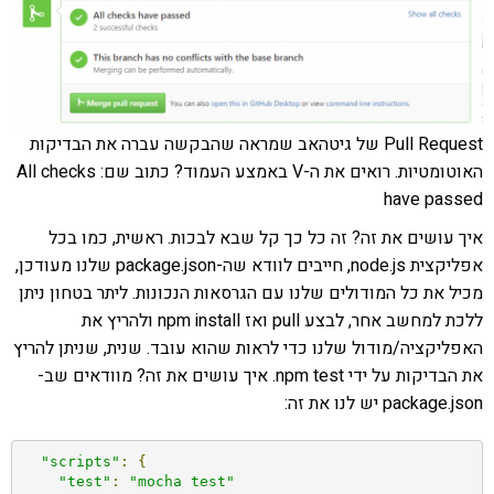
Pull Request של גיטהאב שמראה שהבקשה עברה את הבדיקות
האוטומטיות. רואים את ה-V באמצע העמוד? כתוב שם: All checks
have passed
איך עושים את זה? זה כל כך קל שבא לבכות. ראשית, כמו בכל
אפליקצית node.js, חייבים לוודא שה-package.json שלנו מעודכן,
מכיל את כל המודולים שלנו עם הגרסאות הנכונות. ליתר בטחון ניתן
ללכת למחשב אחר, לבצע pull ואז npm install ולהריץ את
האפליקציה/מודול שלנו כדי לראות שהוא עובד. שנית, שניתן להריץ
את הבדיקות על ידי npm test. איך עושים את זה? מוודאים שב-
package.json יש לנו את זה:
"scripts"
:
{
"test"
:
"mocha test"