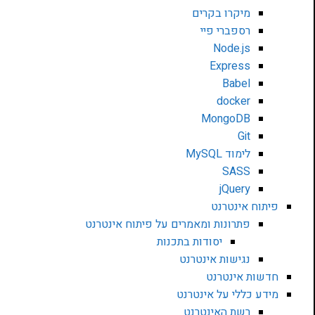
מיקרו בקרים
רספברי פיי
Node.js
Express
Babel
docker
MongoDB
Git
לימוד MySQL
SASS
jQuery
פיתוח אינטרנט
פתרונות ומאמרים על פיתוח אינטרנט
יסודות בתכנות
נגישות אינטרנט
חדשות אינטרנט
מידע כללי על אינטרנט
רשת האינטרנט