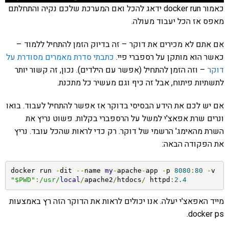
כאמור docker run ידאג להכל ואם המערכת שלכם נקיה והתחלתם
מאפס אז הכל יעבוד מעולה.
אם אתם לא מכירים את דוקר – זה בדיוק הזמן להתחיל ללמוד –
כאשר הוא מותקן על רספברי פיי.
כתבתי סדרת מאמרים מסודרת על
דוקר
– וזה הזמן להתחיל (אפשר עם הילדים). נכון, זה קשור יותר
לתשתיות פיתוח, אבל זה כיף וגם מעשיר כל מתכנת.
אם יש לכם את הידע הבסיסי בדוקר אז אפשר להתחיל לעבוד. בואו
ונרים שרת אפאצ'י למשל על הרספברי בקלות. פשוט נריץ את
השרת מהאימג' הרשמי של דוקר. רק כדי לראות שהכל עובד. נריץ
את הפקודה הבאה:
docker run 
-
dit 
--
name 
my
-
apache
-
app 
-
p 
8080
:
80
-
v 
"$PWD"
:
/usr/
local
/
apache2
/
htdocs
/
 httpd
:
2.4
מייד האפאצ'י יעלה. אנו יכולים לראות את הדוקר הזה רץ באמצעות
docker ps.