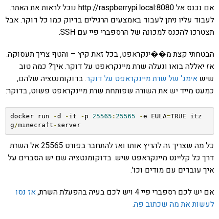
אם נכנס אל http://raspberrypi.local:8080 נוכל לראות את האתר.
לעבוד עליו ניתן לעבוד באמצעים הרגילים בדיוק כמו כל דוקר. אבל
תצטרכו להכנס למכונה של הרספברי פיי עם SSH.
הבטחתי קצת מ��ינקראפט, בכל זאת קיץ – והטף צריך תעסוקה.
אז יאללה בואו ונעלה שרת מיינקראפט על דוקר. איך? כמה טוב
שיש
אימג' של שרת מיינקראפט על דוקר
. בדוקומנטציה שלהם,
כמעט מייד יש את השורה שפותחת שרת מיינקראפט פשוט, בדוקר:
docker run 
-
d 
-
it 
-
p 
25565
:
25565
-
e EULA
=
TRUE itz
g
/
minecraft
-
server
כל מה שצריך זה להריץ אותו ואז להתחבר בפורט 25565 אל השרת
דרך כל קליינט מיינקראפט שיש. בדוקומנטציה שם יש הסברים על
איך עובדים עם מודים וכו'.
אם יש לכם רספברי פיי 4 ויש לכם בעיה בהפעלת השרת,
אז נסו
לעשות את מה שכתוב פה
.