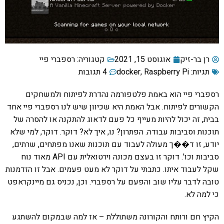
רן בר-זיק
אוגוסט 15, 2021
קטגוריה:
רספברי פיי
תגיות:
Raspberry Pi
,
docker
4 תגובות
רספברי פיי הוא באמת פלטפורמה נהדרת לפיתוח ולמשחקים
הקשורים לפיתוח. אבל האמת היא שכיוון שיש לנו רספברי פיי אחד
בבית, זה יכול להיות מעייף כל פעם לדאוג להתקנה או להסרה של
תוכנות וסביבות עבודה. הפתרון? נו, איך לא? דוקר. דוקר, למי שלא
יודע, זו ד��ך מעולה לעבוד עם תוכנות שאנו מפתחים, שרתים,
סביבות וכו'. דוקר זו בעצם מכונה וירטואלית עם API מאוד נוח
שקל לעבוד איתו. כתבתי על דוקר לא מעט פעמים. אבל זו הזדמנות
טובה לדבר עליו שוב והפעם על רספברי. וכן, נכניס גם מיינקראפט
כי למה לא.
הקיץ חם ורותח והקורונה משתוללת – אז למה שבמקום להשתגע