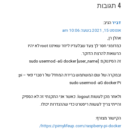
4 תגובות
דביר
הגיב:
אוגוסט 15, 2021 בשעה 10:06 am
אהלן רן,
כמדומני חסר לך צעד שבלעדיו ליוזר שאיננו root לא יהיו
הרשאות להרצת הדוקר.
זה הסינטקס: sudo usermod -aG docker [user_name]
ובמקרה של שם המשתמש ברירת המחדל של רסברי פאי – pi:
sudo usermod -aG docker Pi
ולאחר מכן לעשות logout. כאשר אני התקנתי זה לא הספיק
והייתי צריך לעשות ריסטרט כדי שההגדרות יכולו.
הקישור מצורף:
https://pimylifeup.com/raspberry-pi-docker/