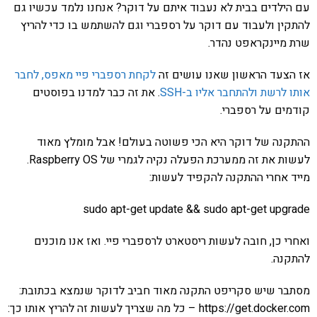
עם הילדים בבית לא נעבוד איתם על דוקר? אנחנו נלמד עכשיו גם
להתקין ולעבוד עם דוקר על רספברי וגם להשתמש בו כדי להריץ
שרת מיינקראפט נהדר.
אז הצעד הראשון שאנו עושים זה
לקחת רספברי פיי מאפס, לחבר
אותו לרשת ולהתחבר אליו ב-SSH
. את זה כבר למדנו בפוסטים
קודמים על רספברי.
ההתקנה של דוקר היא הכי פשוטה בעולם! אבל מומלץ מאוד
לעשות את זה ממערכת הפעלה נקיה לגמרי של Raspberry OS.
מייד אחרי ההתקנה להקפיד לעשות:
sudo apt-get update && sudo apt-get upgrade
ואחרי כן, חובה לעשות ריסטארט לרספברי פיי. ואז אנו מוכנים
להתקנה.
מסתבר שיש סקריפט התקנה מאוד חביב לדוקר שנמצא בכתובת:
https://get.docker.com – כל מה שצריך לעשות זה להריץ אותו כך: