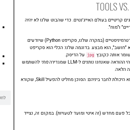
ים קריטיים בעולם האייג׳נטים. כדי שהבוט שלנו לא יהיה
ם" ו"מוח".
אלו הידיים. מדובר בקטעי קוד דטרמיניסטיים (במקרה שלנו, סקריפט Python) שיודעים
"חושב", הוא מבצע. בדוגמה שלנו: הכלי הוא סקריפט
על הדיסק.
jpg
מתי
להשתמש
 הלאה.
היופי ב-OpenClaw (ובפריימוורקים מודרניים אחרים) הוא היכולת לחבר ביניהם: הסוכן מחליט להפעיל Skill, שקורא
יבור למצלמה כל פעם מחדש (זה איטי ומועד לטעויות). במקום זה, נצייד