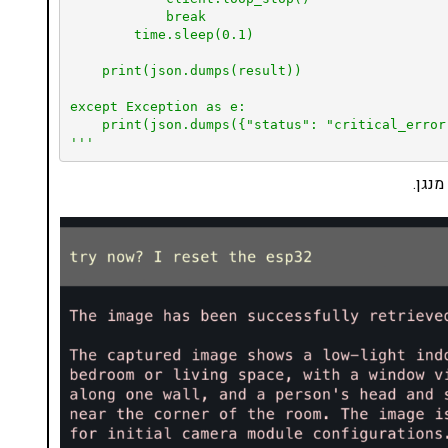
            break

        time.sleep(0.1)

    print(json.dumps(result))

except Exception as e:

    print(json.dumps({"status": "critical_error", "message": str(e)}))

'''
נגן.