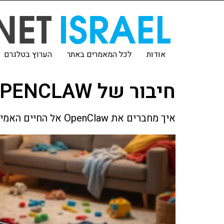
אודות
לכל המאמרים באתר
הערוץ בטלגרם
חיבור של OPENCLAW אל החיים האמיתיים
איך מחברים את OpenClaw אל החיים האמיתיים ונותנים ל-LLM כוח אמיתי לעשות דברים כמו... להטריף את הילדים!