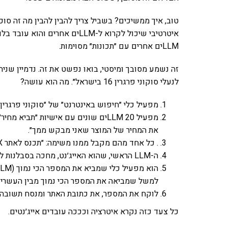
איטרטיבי שיכול לקרוא ל-LLMים א
LLMים אחרים עם ״תכונות״ מסוימות.
לנעלי סוקוני פרגרין 16 בישראל״. מה הוא עושה?
מפעיל כלי ״חיפוש באינטרנט״ של ״סוקוני פרגרין 16 בישראל״. מקבל 20 כתובות של אתרים
מפעיל 20 LLMים שונים עם אישיות ״תב
את המחיר של המוצר שאני מבקש ממך״.
. כל אחד מהם מקבל ממנו משימה: ״תכנס לאתר X (אחד מהעשרים) ותביא לי את המחיר.
ה-LLM הראשי, שהוא האייג׳נט, מחכה בסבלנות לכל העשרים שחוזרים עם מספק.
למשל שמביאה את המספר הכי נמוך מבין העשרים
לוקח את המספר, את כתובת האתר ומנסח תשובה ו
כל צעד כזה נקרא איטרציה וכככה עובדים אייג׳נטים.