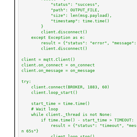
            "status": "success",

            "path": OUTPUT_FILE,

            "size": len(msg.payload),

            "timestamp": time.time()

        }

        client.disconnect()

    except Exception as e:

        result = {"status": "error", "message": str(e)}

        client.disconnect()

client = mqtt.Client()

client.on_connect = on_connect

client.on_message = on_message

try:

    client.connect(BROKER, 1883, 60)

    client.loop_start()

    start_time = time.time()

    # Wait loop

    while client._thread is not None: 

        if time.time() - start_time > TIMEOUT:

            result = {"status": "timeout", "message": "No image received from ESP32 withi
n 65s"}

            client.loop_stop()
