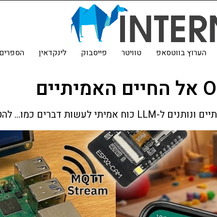
הערוץ בווטסאפ
טוויטר
פייסבוק
לינקדאין
הספרים 