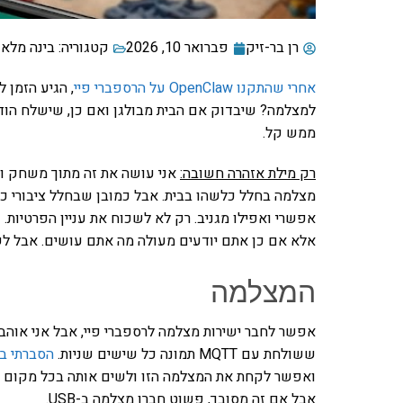
רן בר-זיק
פברואר 10, 2026
קטגוריה:
בינה מלאכ
אחרי שהתקנו OpenClaw על הרספברי פיי
, הגיע הזמן 
למצלמה? שיבדוק אם הבית מבולגן ואם כן, שישלח הוד
ממש קל.
רק מילת אזהרה חשובה:
אני עושה את זה מתוך משחק ושע
מצלמה בחלל כלשהו בבית. אבל כמובן שבחלל ציבורי כמ
אלא אם כן אתם יודעים מעולה מה אתם עושים. אבל 
המצלמה
ששולחת עם MQTT תמונה כל שישים שניות.
הסברתי ב
ואפשר לקחת את המצלמה הזו ולשים אותה בכל מקום ש
אבל אם זה מסובך, פשוט חברו מצלמה ב-USB.