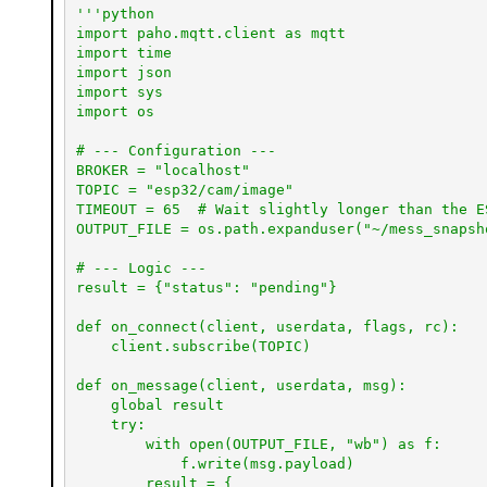
'''python

import paho.mqtt.client as mqtt

import time

import json

import sys

import os

# --- Configuration ---

BROKER = "localhost"

TOPIC = "esp32/cam/image"

TIMEOUT = 65  # Wait slightly longer than the ES
OUTPUT_FILE = os.path.expanduser("~/mess_snapsho
# --- Logic ---

result = {"status": "pending"}

def on_connect(client, userdata, flags, rc):

    client.subscribe(TOPIC)

def on_message(client, userdata, msg):

    global result

    try:

        with open(OUTPUT_FILE, "wb") as f:

            f.write(msg.payload)

        result = {
