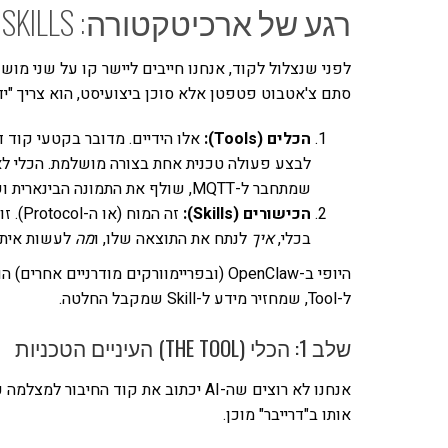
רגע של ארכיטקטורה: TOOLS VS. SKILLS
לפני שנצלול לקוד, אנחנו חייבים ליישר קו על שני מושג
סתם צ'אטבוט פטפטן אלא סוכן ביצועיסט, הוא צריך "ידיי
הכלים (Tools):
לבצע פעולה טכנית אחת בצורה מושלמת. הכלי לא 
שמתחבר ל-MQTT, שולף את התמונה הבינארית ושומר אותה כקובץ
הכישורים (Skills):
זה המוח (או ה-Protocol). זוהי ההוראה שאנחנו נותנים ל-LLM שמגדירה
בכלי,
איך
לנתח את התוצאה שלו, ו
מה
לעשות איתה
ל-Tool, שמחזיר מידע ל-Skill שמקבל החלטה.
שלב 1: הכלי (THE TOOL) העיניים הטכניות
אנחנו לא רוצים שה-AI יכתוב את קוד הח
אותו ב"דרייבר" מוכן.