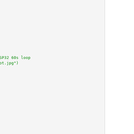
P32 60s loop

t.jpg")
