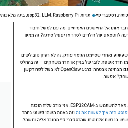
ותית
,
רספברי פיי
תגיות:
Raspberry Pi
,
LLM
,
esp32
,
בינה מלאכותי
לחבר אותו אל החיישנים האמיתיים. מה עם למשל חיבור
עה לווטסאפ של הילדים לסדר או יפעיל סירנה? זה ממש
שוע ואחרי שסיימנו הניסוי פורק. זה לא רעיון טוב לשים
ו חדר אשפה, לובי של בניין או חדר משחקים – זה בהחלט
אפשרי ואפילו מגניב. רק לא לשכוח את עניין הפרטיות. גם מבחינת אבטחה: כרגע OpenClaw לא בשל לפרודקשן
לשחק? אפשר.
אפשר לחבר ישירות מצלמה לרספברי פיי, אבל אני אוהב מאד להשתמש ב-ESP32CAM. אני צורב עליה תוכנה
פוסט הזה איך לעשות את זה
וזה באמת משהו פשוט ביותר
יש בו רשת אלחוטית שהרספברי פיי מחובר אליה וחשמל.