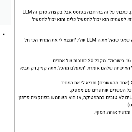
טוב, איך ממשיכים? בשביל צריך להבין להבין מה זה סוכן. כתבתי על זה בהרחבה בפוסט אבל בקצרה. סוכן זה LLM
חרים והוא עובד בלופ. לפעמים הוא יכול להפעיל כלים והוא יכול להפעיל
זה נשמע מסובך ומיסטי, בואו נפשט את זה. נדמיין שניה שאני שואל את ה-LLM שלי: ״תמצא לי את המחיר הכי זול
.
יא מחיר״ האישיות שלהם אומרת: ״תתעלם מהכל, אתה קניין, רק תביא
הוא מפעיל כלי שמביא את המספר הכי נמוך (LLMים לא טובים במתמטיקה, אז הוא משתמש בפונקצית פייתון
).
מחזיר אותה. הסוף.