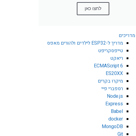
לחצו כאן
מדריכים
מדריך ל-ESP32 לילדים ולהורים מאפס
טייפסקריפט
ריאקט
ECMAScript 6
ES20XX
מיקרו בקרים
רספברי פיי
Node.js
Express
Babel
docker
MongoDB
Git