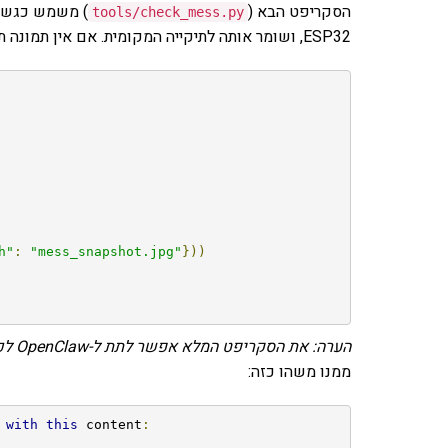
הסקריפט הבא (
tools
/
check_mess
.
py
ESP32, ושומר אותה לתיקייה המקומית. אם אין תמונה תוך 65 שניות – הוא מחזיר שגיאת Timeout מסודרת ב-JSON.
h"
:
"mess_snapshot.jpg"
}))
הערה: את הסקריפט המלא אפשר לתת ל-OpenClaw לכתוב בעצמו, הוא עושה עבודה מצוינת בזה
ממנו משהו כזה:
with
this
 content
: