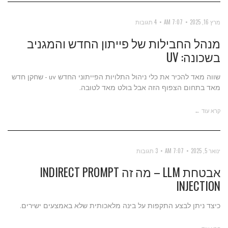
מרץ 16, 2025
7:07 AM
4 תגובות
מנהל החבילות של פייתון החדש והמגניב
בשכונה: UV
שווה מאד להכיר את כלי ניהול התלויות הפייתוני החדש uv - שחקן חדש
מאד בתחום הצפוף הזה אבל בולט מאד לטובה.
קרא עוד ←
ינואר 5, 2025
7:07 AM
3 תגובות
אבטחת LLM – מה זה INDIRECT PROMPT
INJECTION
כיצד ניתן לבצע התקפות על בינה מלאכותית שלא באמצעים ישירים.