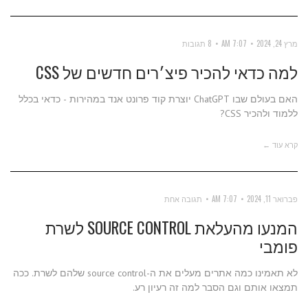
מרץ 24, 2024
7:07 AM
8 תגובות
למה כדאי להכיר פיצ׳רים חדשים של CSS
האם בעולם שבו ChatGPT יוצרת קוד פרונט אנד במהירות - כדאי בכלל
ללמוד ולהכיר CSS?
קרא עוד ←
פברואר 11, 2024
7:07 AM
תגובה אחת
המנעו מהעלאת SOURCE CONTROL לשרת
פומבי
לא תאמינו כמה אתרים מעלים את ה-source control שלהם לשרת. ככה
תמצאו אותם וגם הסבר למה זה רעיון רע.