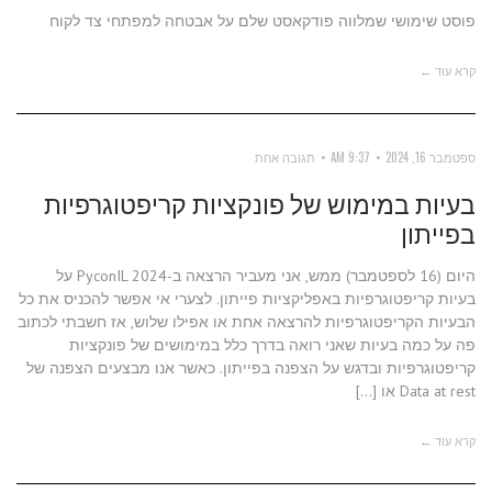
פוסט שימושי שמלווה פודקאסט שלם על אבטחה למפתחי צד לקוח
קרא עוד ←
ספטמבר 16, 2024
9:37 AM
תגובה אחת
בעיות במימוש של פונקציות קריפטוגרפיות
בפייתון
היום (16 לספטמבר) ממש, אני מעביר הרצאה ב-PyconIL 2024 על
בעיות קריפטוגרפיות באפליקציות פייתון. לצערי אי אפשר להכניס את כל
הבעיות הקריפטוגרפיות להרצאה אחת או אפילו שלוש, אז חשבתי לכתוב
פה על כמה בעיות שאני רואה בדרך כלל במימושים של פונקציות
קריפטוגרפיות ובדגש על הצפנה בפייתון. כאשר אנו מבצעים הצפנה של
Data at rest או […]
קרא עוד ←