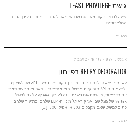
גישת LEAST PRIVILEGE
גישה לכתיבת קוד מאובטח שכדאי מאד להכיר - במיוחד בעידן הבינה
המלאכותית
קרא עוד ←
אוגוסט 10, 2025
7:07 AM
2 תגובות
RETRY DECORATOR בפייתון
לא מזמן יצא לי לכתוב קוד בפייתון. הקוד משתמש ב-API של openAI
ולפעמים ה-API הזה קצת מפשל. הוא מחזיר לי שגיאה ואומר שהגזמתי
עם הקריאות, או שפתאום לא זמין. זה לא רק openAI אל גם למשל
Vertex של גוגל שבו אני קורא לג׳מיני, ה-LLM שלהם. בתיעוד שלהם
כתוב למשל, שאם מקבלים 503 או אפילו 500, […]
קרא עוד ←