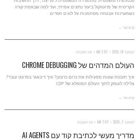
טכנולוגית ומשפטית: מההגדרה המשפטית ל"פריצה", דרך החשיבות
הקריטית של פרוטוקול ביעור נתונים אמיתי, ועד למה שבאמת קורה
כשמערכות אבטחה מסתמכות על לוגים חסרים.
קרא עוד ←
דצמבר 14, 2025
7:07 AM
אין תגובות
העולם המדהים של CHROME DEBUGGING
איך תוכנות שונות מפעילות את כרום כרצונן? איך דיבאגר בפרונט עובד?
צלילה לעומק לתוך העולם המופלא של CDP
קרא עוד ←
דצמבר 7, 2025
7:07 AM
אין תגובות
מדריך מעשי לכתיבת קוד עם AI AGENTS