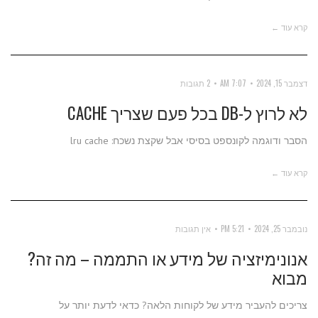
קרא עוד ←
דצמבר 15, 2024
7:07 AM
2 תגובות
לא לרוץ ל-DB בכל פעם שצריך CACHE
הסבר ודוגמה לקונספט בסיסי אבל שקצת נשכח: lru cache
קרא עוד ←
נובמבר 25, 2024
5:21 PM
אין תגובות
אנונימיזציה של מידע או התממה – מה זה?
מבוא
צריכים להעביר מידע של לקוחות הלאה? כדאי לדעת יותר על