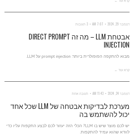
קרא עוד ←
דצמבר 29, 2024
7:07 AM
3 תגובות
אבטחת LLM – מה זה DIRECT PROMPT
INJECTION
מבוא להתקפה הפופולרית ביותר: prompt injection על LLM.
קרא עוד ←
דצמבר 24, 2024
11:43 AM
תגובה אחת
מערכת לבדיקות אבטחה של LLM שכל אחד
יכול להשתמש בה
יש לכם מוצר שיש בו LLM? הכלי הזה יעזור לכם לבצע התקפות עליו כדי
לוודא שהוא עמיד להתקפות.