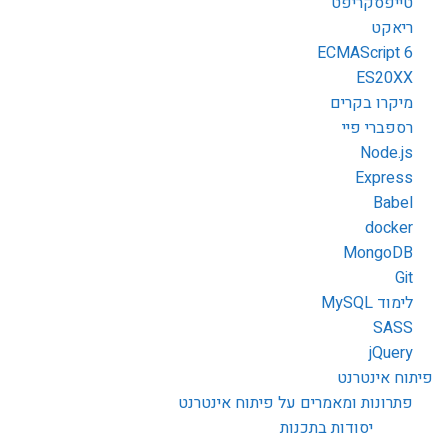
טייפסקריפט
ריאקט
ECMAScript 6
ES20XX
מיקרו בקרים
רספברי פיי
Node.js
Express
Babel
docker
MongoDB
Git
לימוד MySQL
SASS
jQuery
פיתוח אינטרנט
פתרונות ומאמרים על פיתוח אינטרנט
יסודות בתכנות