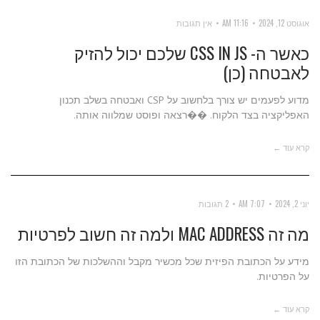
אוגוסט 12, 2024
11:16 AM
אין תגובות
כאשר ה- CSS IN JS שלכם יכול להזיק
לאבטחה (כן)
מדוע לפעמים יש צורך בלחשוב על CSP ואבטחה בשלב תכנון
האפליקציה בצד הלקוח. ��רצאה ופוסט שמלווה אותה.
קרא עוד ←
יוני 2, 2024
7:07 AM
2 תגובות
מה זה MAC ADDRESS ולמה זה חשוב לפרטיות
מידע על הכתובת הפיזית שכל מכשיר מקבל וההשלכות של הכתובת הזו
על הפרטיות.
קרא עוד ←