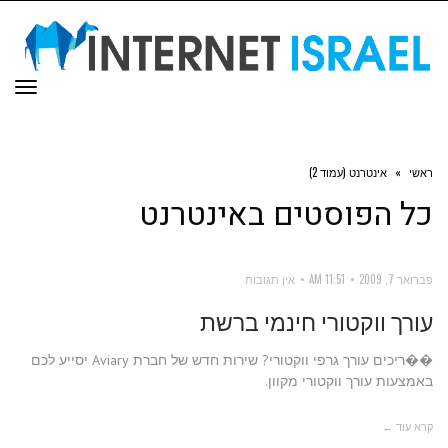
תפר
ראשי
»
אינטרנט (עמוד 2)
כל הפוסטים ב
אינטרנט
פברואר 7, 2009
11:51 AM
אין תגובות
עורך ווקטורי חינמי ברשת
��ריכים עורך גרפי ווקטורי? שירות חדש של חברת Aviary יסייע לכם
באמצעות עורך ווקטורי מקוון.
קרא עוד ←