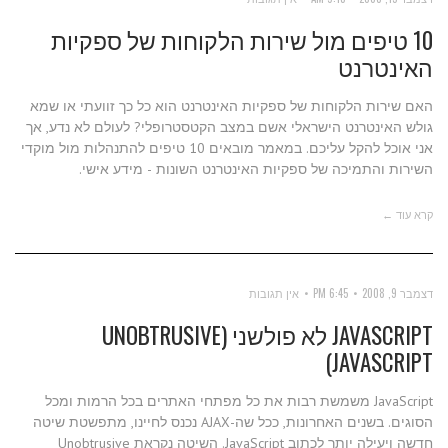
10 טיפים מול שירות הלקוחות של ספקיות
האינטרנט
האם שירות הלקוחות של ספקיות האינטרנט הוא כל כך זוועתי או שמא
גולש האינטרנט הישראלי אשם במצב הקטסטרופלי? לעולם לא נדע, אך
אני אוכל להקל עליכם. במאמר מובאים 10 טיפים להתנהלות מול מוקדי
השירות והתמיכה של ספקיות האינטרנט השונות - מידע אישי.
קרא עוד ←
דצמבר 9, 2008
6:45 PM
אין תגובות
JAVASCRIPT לא פולשני (UNOBTRUSIVE
JAVASCRIPT)
JavaScript משמשת רבות את כל מפתחי האתרים בכל הרמות ומכל
הסוגים. בשנים האחרונות, ככל שה-AJAX נכנס לחיינו, מתפשטת שיטה
חדשה ויעילה יותר לכתוב JavaScript. השיטה נקראת Unobtrusive