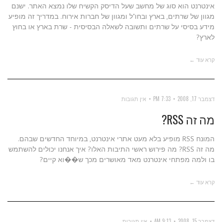
אינטרנט הוא סוג של מחשב שעל הדיסק הקשיח שלו נמצא האתר. ישנם
מגוון של שרתים, בארץ ובחו"ל ומגוון של חברות אירוח. במדריך זה מופיע
מידע בסיסי על שרתים ותשובה לשאלה הבסיסית - שרת בארץ או בחוץ
לארץ?
קרא עוד ←
דצמבר 17, 2008
7:33 PM
אין תגובות
מה זה RSS?
המונח RSS מופיע בלא מעט אתרי אינטרנט, במיוחד החדשים שבהם.
מה זה RSS? מה פירוש ראשי התיבות האלו? איך אנחנו יכולים להשתמש
בו ולמה מפתחי אינטרנט מאד מאושרים מכך ש��וא קיים?
קרא עוד ←
דצמבר 15, 2008
9:13 AM
אין תגובות