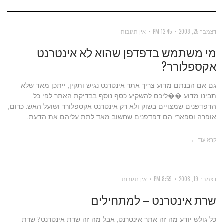
דצמבר 25, 2008
12:45 PM
אין תגובות
מי משתמש בדפדפן שהוא לא אינטרנט
אקספלורר?
גם אם הבנתם מדוע צריך אתר אינטרנט נגיש ותקין, ייתכן מאד שלא
תבינו מדוע ��ליכם להשקיע כסף נוסף בבדיקת האתר לפי כל
הדפדפנים שמצויים בשוק ולא רק אינטרנט אקספלורר ושועל האש. כרום,
אופרה וספארי הם דפדפנים שחשוב מאד לתת עליהם את הדעת.
קרא עוד ←
דצמבר 19, 2008
8:59 PM
אין תגובות
שרת אינטרנט – למתחילים
כל גולש יודע מה זה אתר אינטרנט, אבל מה זה שרת אינטרנט? שרת