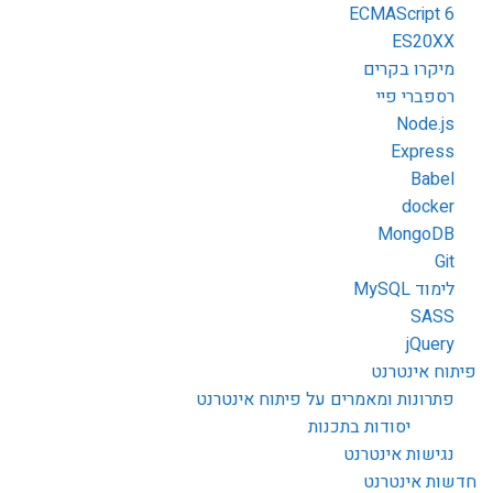
ECMAScript 6
ES20XX
מיקרו בקרים
רספברי פיי
Node.js
Express
Babel
docker
MongoDB
Git
לימוד MySQL
SASS
jQuery
פיתוח אינטרנט
פתרונות ומאמרים על פיתוח אינטרנט
יסודות בתכנות
נגישות אינטרנט
חדשות אינטרנט