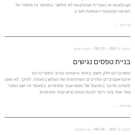
JavaScript או בעברית JavaScript לא פולשני. במאמר זה מוסבר על
השיטה ומובאות דוגמאות לעניין.
קרא עוד ←
דצמבר 6, 2008
5:52 PM
תגובה אחת
בניית טפסים נגישים
טפסים הם חלק חשוב באתר אינטרנט וברוב המקרים הם
אינטראקטיביים ומחייבים השתתפות של הגולש בפעולה. לפיכך, לא מעט
פעמים מדובר במכשול של ממש עבור מפתחים. במאמר זה ישנו הסבר
צעד אחר צעד כיצד לבנות טופס נגיש עבור מפתחים.
קרא עוד ←
דצמבר 6, 2008
5:46 PM
אין תגובות