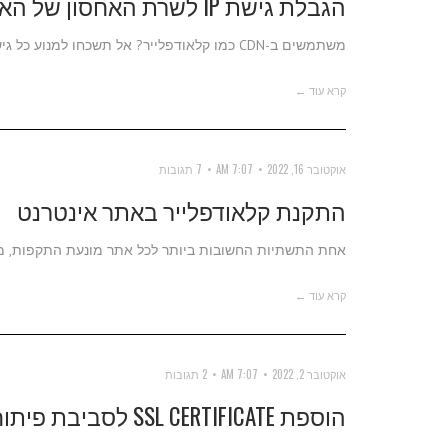
הגבלת גישת IP לשרת האחסון של האתר שלכם
משתמשים ב-CDN כמו קלאודפלייר? אל תשכחו למנוע כל גישה של מי שלא מגיע עם הדומיין
קרא עוד ←
אוקטובר 16, 2022
7:07 AM
7 תגובות
התקנת קלאודפלייר באתר אינטרנט
אחת התשתיות החשובות ביותר לכל אתר מונעת התקפות, מש
קרא עוד ←
אוקטובר 2, 2022
7:07 AM
2 תגובות
הוספת SSL CERTIFICATE לסביבת פיתוח