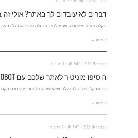
ינואר 1, 2023
7:07 AM
2 תגובות
דברים לא עובדים לך באתר? אולי זה 
תקלה באתר אינטרנט שטיפלתי בו יכולה ללמד גם על תהליך 
קרא עוד ←
דצמבר 25, 2022
7:07 AM
4 תגובות
הוסיפו מוניטור לאתר שלכם עם UPTIMEROBOT
שירות קל ופשוט להפעלה שיאפשר גם לחסרי ידע טכני בקר
קרא עוד ←
נובמבר 20, 2022
7:07 AM
2 תגובות