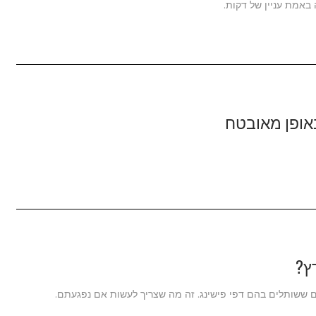
ץ?
 ששותלים בהם דפי פישינג. זה מה שצריך לעשות אם נפגעתם.