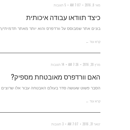
מאי 8, 2016
7:07 AM
5 תגובות
כיצד תוודאו עבודה איכותית
בונים אתר שמבוסס על וורדפרס והוא יותר מאתר תדמיתי/חנ
קרא עוד ←
מרץ 20, 2016
7:36 AM
14 תגובות
האם וורדפרס מאובטחת מספיק?
הסבר פשוט שעושה סדר בעולם האבטחה עבור אלו שרוצים 
קרא עוד ←
ינואר 31, 2016
7:07 AM
3 תגובות