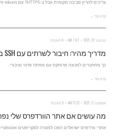
צריכים להריץ סביבה מקומית אבל ב-HTTPS? עם mkcert זה באמת עניין של דקות.
קרא עוד ←
נובמבר 21, 2021
7:07 AM
6 תגובות
מדריך מהיר: חיבור לשרתים עם SSH באופן מאובטח
כך מתחברים למכונה מרוחקת עם מפתח פרטי וציבורי.
קרא עוד ←
אוקטובר 3, 2021
11:23 AM
5 תגובות
מה עושים אם אתר הוורדפרס שלי נפר
אתרי וורדפרס ישראלים הפכו למטרה לסקריפטים אוטומטיים