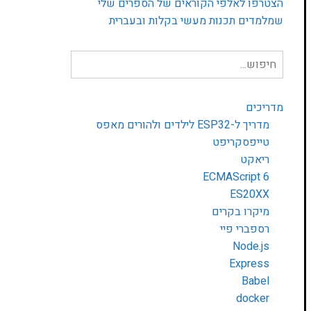
הצטרפו לאלפי הקוראים של הספרים שלי
שמלמדים תכנות מעשי בקלות ובעברית
חיפוש
עבור:
מדריכים
מדריך ל-ESP32 לילדים ולהורים מאפס
טייפסקריפט
ריאקט
ECMAScript 6
ES20XX
מיקרו בקרים
רספברי פיי
Node.js
Express
Babel
docker