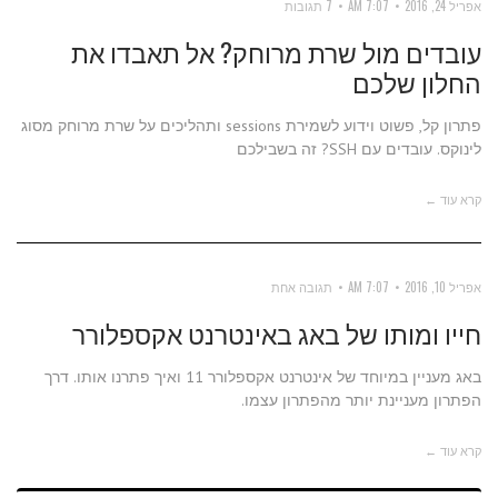
אפריל 24, 2016
7:07 AM
7 תגובות
עובדים מול שרת מרוחק? אל תאבדו את
החלון שלכם
פתרון קל, פשוט וידוע לשמירת sessions ותהליכים על שרת מרוחק מסוג
לינוקס. עובדים עם SSH? זה בשבילכם
קרא עוד ←
אפריל 10, 2016
7:07 AM
תגובה אחת
חייו ומותו של באג באינטרנט אקספלורר
באג מעניין במיוחד של אינטרנט אקספלורר 11 ואיך פתרנו אותו. דרך
הפתרון מעניינת יותר מהפתרון עצמו.
קרא עוד ←