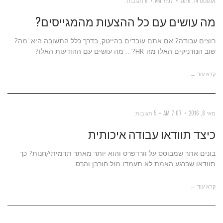
אוגוסט 14, 2016
7:07 AM
6 תגובות
מה עושים עם כל ההצעות מהמגייסים?
רוצים עבודה? אם אתם עובדים בהייטק, בדרך כלל התשובה היא 'מה?
שוב הנודניקים האלו מה-HR?'... מה עושים עם ההודעות האלו?
קרא עוד ←
מאי 8, 2016
7:07 AM
5 תגובות
כיצד תוודאו עבודה איכותית
בונים אתר שמבוסס על וורדפרס והוא יותר מאתר תדמיתי/חנות? כך
תוודאו שברגע האמת לא תעמדו מול חורבן והרס.
קרא עוד ←