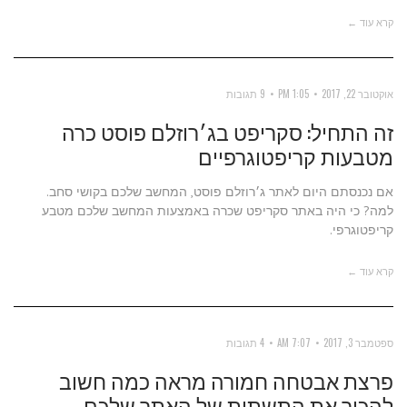
קרא עוד ←
אוקטובר 22, 2017
1:05 PM
9 תגובות
זה התחיל: סקריפט בג׳רוזלם פוסט כרה
מטבעות קריפטוגרפיים
אם נכנסתם היום לאתר ג׳רוזלם פוסט, המחשב שלכם בקושי סחב.
למה? כי היה באתר סקריפט שכרה באמצעות המחשב שלכם מטבע
קריפטוגרפי.
קרא עוד ←
ספטמבר 3, 2017
7:07 AM
4 תגובות
פרצת אבטחה חמורה מראה כמה חשוב
להכיר את התשתית של האתר שלכם