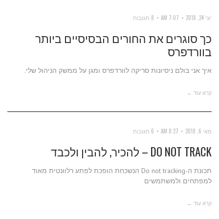
יוני 24, 2018
7:07 AM
8 תגובות
כך סוגרים את החורים הבסיסיים ביותר
בוורדפרס
איך אני בולם ניסיונות סריקה לוורדפרס ומגן על ממשק הניהול שלי.
קרא עוד ←
מאי 6, 2018
8:27 AM
6 תגובות
DO NOT TRACK – להכיר, להבין ולכבד
תכונת ה-Do not tracking הנשכחת הופכת לפתע רלוונטית מאוד
למפתחים ולמשתמשים
קרא עוד ←