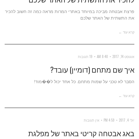
פרצת אבטחה מביכה במיוחד באתרי המרות מראה כמה זה חשוב להכיר
את התשתית של האתר שלכם
קרא עוד ←
אוגוסט 14, 2017
8:40 AM
19 תגובות
איך שם מתחם (דומיין) עובד?
הסבר לא טכני על שמות מתחם. כל אחד יכול ל��מוד!
קרא עוד ←
יולי 4, 2017
4:59 PM
אין תגובות
באג אבטחה קריטי באתר של מפלגת