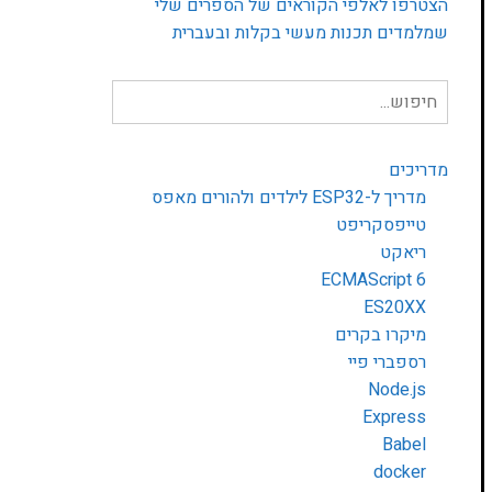
הצטרפו לאלפי הקוראים של הספרים שלי
שמלמדים תכנות מעשי בקלות ובעברית
חיפוש
עבור:
מדריכים
מדריך ל-ESP32 לילדים ולהורים מאפס
טייפסקריפט
ריאקט
ECMAScript 6
ES20XX
מיקרו בקרים
רספברי פיי
Node.js
Express
Babel
docker