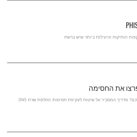
ות הותיקות והיעילות ביותר שיש ברשת
רצו את החסימה
הורידו את אתר ההורדות שלכם? מצנזרים את האינטרנט שלכם? מדריך המסביר על שיטות לעקיפת חסימות: החלפת שרת DNS