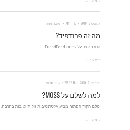
קרא עוד ←
אוגוסט 8, 2010
11:37 AM
תגובה אחת
מה זה פרנדפיד?
הסבר קצר על שירות FriendFeed
קרא עוד ←
פברואר 2, 2010
12:46 PM
אין תגובות
למה לשלם על MOSS?
עולם הקוד הפתוח מציע אלטרנטיבות זולות וטובות בהרבה.
קרא עוד ←