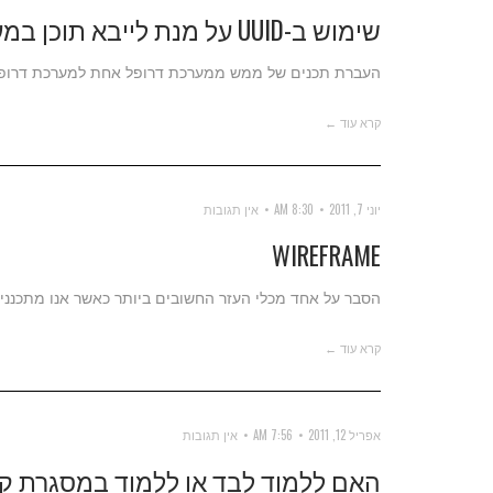
שימוש ב-UUID על מנת לייבא תוכן במערכת דרופל
העברת תכנים של ממש ממערכת דרופל אחת למערכת דרופל שניה בלי 
קרא עוד ←
יוני 7, 2011
8:30 AM
אין תגובות
WIREFRAME
הסבר על אחד מכלי העזר החשובים ביותר כאשר אנו מתכנני
קרא עוד ←
אפריל 12, 2011
7:56 AM
אין תגובות
האם ללמוד לבד או ללמוד במסגרת ק