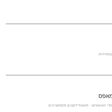
במהירות.
מאפס
רי האינטרנט - לאוטודידקטים ולמתעניינים