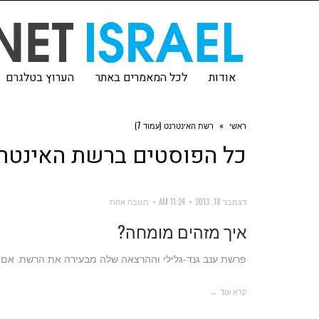
אודות
לכל המאמרים באתר
הערוץ בטלגרם
ראשי
»
רשת האינטרנט (עמוד 7)
כל הפוסטים ב
רשת האינטר
דצמבר 18, 2013
11:24 AM
תגובה אחת
איך מזהים מומחה?
פרשת ענב גנד-גלילי וההרצאה שלה מבעירה את הרשת. אם זה 
קרא עוד ←