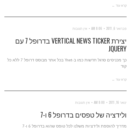
קרא עוד ←
פברואר 6, 2011
8:06 AM
אין תגובות
יצירת VERTICAL NEWS TICKER בדרופל 7 עם
JQUERY
כך מכניסים סרגל חדשות כמו ב-Ynet בכל אתר מבוסס דרופל 7 ללא כל
קוד
קרא עוד ←
ינואר 16, 2011
8:00 AM
אין תגובות
ולידציה של טפסים בדרופל 6 ו-7
מדריך להוספת ולידציות משלנו לכל טופס שהוא בדרופל 6 ו-7