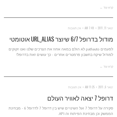
קרא עוד ←
ינואר 11, 2011
7:49 AM
אין תגובות
מודול בדרופל 6/7 שיוצר URL_ALIAS אוטומטי
לפעמים pathauto לא הולם במאה אחוז את הצרכים שלנו ואנו זקוקים
למודול שיקח בחשבון פרמטרים אחרים - כך עושים זאת בדרופל!
קרא עוד ←
ינואר 6, 2011
11:25 AM
אין תגובות
דרופל 7 יצאה לאוויר העולם
סקירה על דרופל 7 ועל השינויים שיש בין דרופל 7 לדרופל 6 - מבחינת
הממשק וכן מבחינת הפיתוח וה-API.