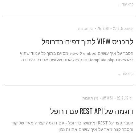
קרא עוד ←
אוגוסט 5, 2012
8:20 AM
אין תגובות
להכניס VIEW לתוך דפים בדרופל
הסבר על איך עושים embed ל-view מסוים בתוך כל עמוד שהוא
באמצעות template.php ופונקציה אחת שעושה את כל העבודה.
קרא עוד ←
יולי 15, 2012
8:51 AM
אין תגובות
דוגמה של REST API עם דרופל
הסבר קצר על REST ומימושו בדרופל - עם דוגמה קצרה מאד של קוד
והסבר קצר מאד על איך עושים את זה נכון.