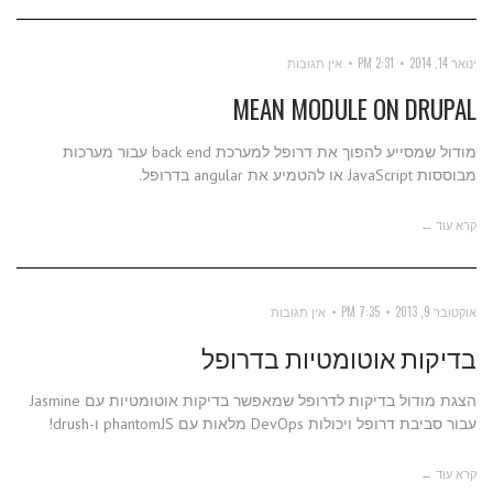
ינואר 14, 2014
2:31 PM
אין תגובות
MEAN MODULE ON DRUPAL
מודול שמסייע להפוך את דרופל למערכת back end עבור מערכות
מבוססות JavaScript או להטמיע את angular בדרופל.
קרא עוד ←
אוקטובר 9, 2013
7:35 PM
אין תגובות
בדיקות אוטומטיות בדרופל
הצגת מודול בדיקות לדרופל שמאפשר בדיקות אוטומטיות עם Jasmine
עבור סביבת דרופל ויכולות DevOps מלאות עם phantomJS ו-drush!
קרא עוד ←