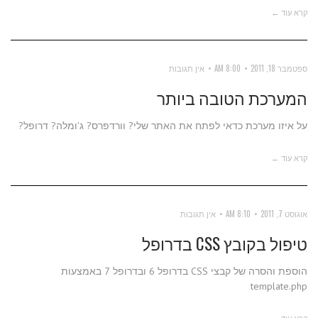
קרא עוד ←
ספטמבר 18, 2011
8:00 AM
אין תגובות
המערכת הטובה ביותר
על איזו מערכת כדאי לפתח את האתר שלי? וורדפרס? ג'ומלה? דרופל?
קרא עוד ←
אוגוסט 7, 2011
8:10 AM
אין תגובות
טיפול בקובץ CSS בדרופל
הוספת והסרה של קבצי CSS בדרופל 6 ובדרופל 7 באמצעות
template.php
קרא עוד ←