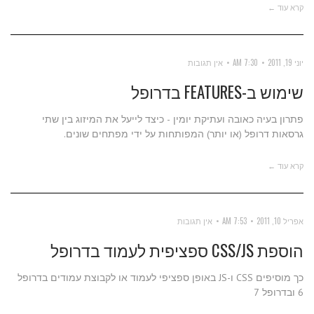
קרא עוד ←
יוני 19, 2011
7:30 AM
אין תגובות
שימוש ב-FEATURES בדרופל
פתרון בעיה כאובה ועתיקת יומין - כיצד לייעל את המיזוג בין שתי
גרסאות דרופל (או יותר) המפותחות על ידי מפתחים שונים.
קרא עוד ←
אפריל 10, 2011
7:53 AM
אין תגובות
הוספת CSS/JS ספציפית לעמוד בדרופל
כך מוסיפים CSS ו-JS באופן ספציפי לעמוד או לקבוצת עמודים בדרופל
6 ובדרופל 7