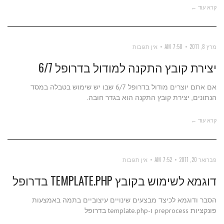
קרא עוד ←
מרץ 8, 2011
7:58 AM
אין תגובות
יצירת קובץ התקנה למודול בדרופל 6/7
אם אתם יוצרים מודול בדרופל 6/7 שבו יש שימוש בטבלה במסד
הנתונים, יצירת קובץ התקנה הוא בגדר חובה.
קרא עוד ←
פברואר 20, 2011
7:52 AM
אין תגובות
דוגמא לשימוש בקובץ TEMPLATE.PHP בדרופל
הסבר ודוגמא לכיצד מבצעים שינויים עיצוביים בתמה באמצעות
פונקציות preprocess ו-template.php בדרופל