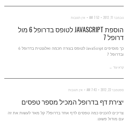
נובמבר 11, 2012
7:52 AM
אין תגובות
הוספת JAVASCRIPT לטופס בדרופל 6 מול
דרופל 7
כך מוסיפים JavaScript לטופס בצורה חכמה ואלגנטית בדרופל 6
ובדרופל 7
קרא עוד ←
ספטמבר 23, 2012
7:43 AM
אין תגובות
יצירת דף בדרופל המכיל מספר טפסים
צריכים להכניס כמה טפסים לדף אחד בדרופל? קל מאד לעשות את זה
עם מודול פשוט.