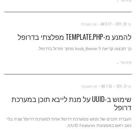
יוני 28, 2011
8:17 AM
אין תגובות
להמנע מ-TEMPLATE.PHP מפלצתי בדרופל
כך תבצעו קריאה ל-hook_theme מתוך מודול בדרופל.
קרא עוד ←
יוני 21, 2011
7:56 AM
אין תגובות
שימוש ב-UUID על מנת לייבא תוכן במערכת
דרופל
העברת תכנים של ממש ממערכת דרופל אחת למערכת דרופל שניה בלי
כאב ראש באמצעות UUID Features/