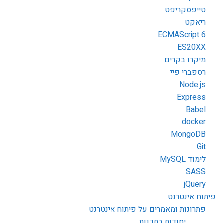
טייפסקריפט
ריאקט
ECMAScript 6
ES20XX
מיקרו בקרים
רספברי פיי
Node.js
Express
Babel
docker
MongoDB
Git
לימוד MySQL
SASS
jQuery
פיתוח אינטרנט
פתרונות ומאמרים על פיתוח אינטרנט
יסודות בתכנות