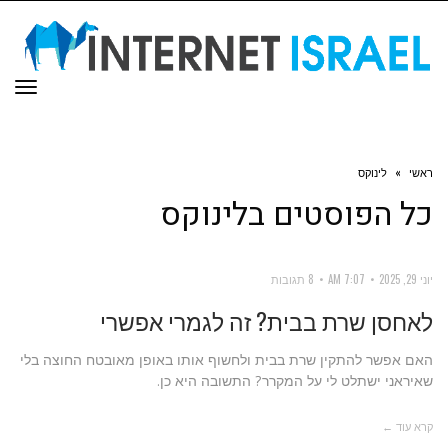
תפר
ראשי
»
לינוקס
כל הפוסטים ב
לינוקס
יוני 29, 2025
7:07 AM
8 תגובות
לאחסן שרת בבית? זה לגמרי אפשרי
האם אפשר להתקין שרת בבית ולחשוף אותו באופן מאובטח החוצה בלי
שאיראני ישתלט לי על המקרר? התשובה היא כן.
קרא עוד ←