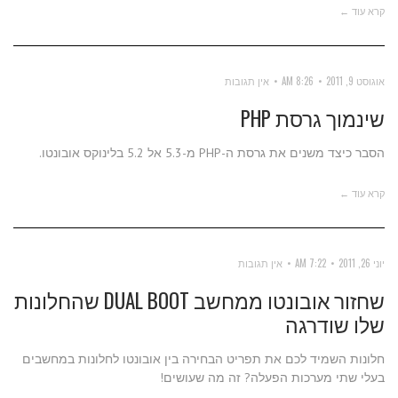
קרא עוד ←
אוגוסט 9, 2011
8:26 AM
אין תגובות
שינמוך גרסת PHP
הסבר כיצד משנים את גרסת ה-PHP מ-5.3 אל 5.2 בלינוקס אובונטו.
קרא עוד ←
יוני 26, 2011
7:22 AM
אין תגובות
שחזור אובונטו ממחשב DUAL BOOT שהחלונות
שלו שודרגה
חלונות השמיד לכם את תפריט הבחירה בין אובונטו לחלונות במחשבים
בעלי שתי מערכות הפעלה? זה מה שעושים!