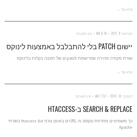
קרא עוד ←
פברואר 8, 2011
8:34 AM
אין תגובות
יישום PATCH בלי להתבלבל באמצעות לינוקס
שורת פקודה מהירה שמיישמת patchים של תוכנה בקלות בלינוקס
קרא עוד ←
דצמבר 16, 2010
7:52 AM
אין תגובות
SEARCH & REPLACE ב-HTACCESS
כך משמיטים מחרוזת טקסט מ-URLים באופן גורף עם htaccess בשרתי
Apache