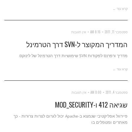
קרא עוד ←
ספטמבר 11, 2011
8:16 AM
אין תגובות
המדריך המקוצר ל-SVN דרך הטרמינל
מדריך ורפרנס לפקודות SVN שימושיות דרך הטרמינל של לינוקס.
קרא עוד ←
ספטמבר 4, 2011
8:00 AM
אין תגובות
שגיאה 412 ו-MOD_SECURITY
פיירוול אפליקטיבי שנמצא ב-Apache יכול לגרום לצרות צרורות - כך
מאתרים ומטפלים בו