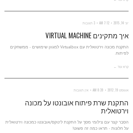
יוני 14, 2015
7:12 AM
3 תגובות
איך מתקינים VIRTUAL MACHINE
התקנת מכונה וירטואלית עם Virtualbox למגוון שימושים - ממשחקים
לפיתוח.
קרא עוד ←
אוגוסט 19, 2012
8:39 AM
אין תגובות
התקנת שרת פיתוח אובונטו על מכונה
וירטואלית
הסבר קצר עם צילומי מסך על התקנת לינוקס/אובונטו כמכונה וירטואלית
על חלונות - תראו כמה זה פשוט!