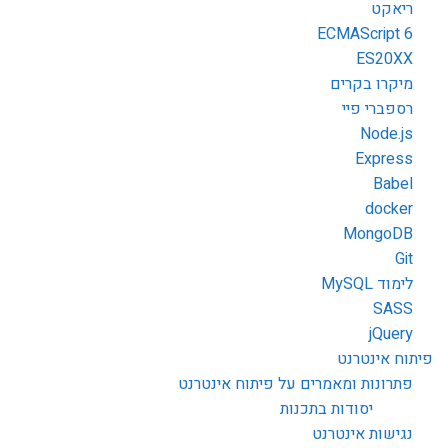
ריאקט
ECMAScript 6
ES20XX
מיקרו בקרים
רספברי פיי
Node.js
Express
Babel
docker
MongoDB
Git
לימוד MySQL
SASS
jQuery
פיתוח אינטרנט
פתרונות ומאמרים על פיתוח אינטרנט
יסודות בתכנות
נגישות אינטרנט