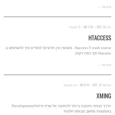
קרא עוד ←
מרץ 15, 2011
7:59 AM
2 תגובות
HTACCESS
crash course ל-htaccess - מעכשיו אין תרוצים! לומדים איך להשתמש ב-
htaccess תוך כמה דקות.
קרא עוד ←
פברואר 13, 2011
8:14 AM
אין תגובות
XMING
הדרך הנוחה והטובה ביותר להתחבר אל שרת פיתוח/Development
באמצעות מחשב מבוסס חלונות