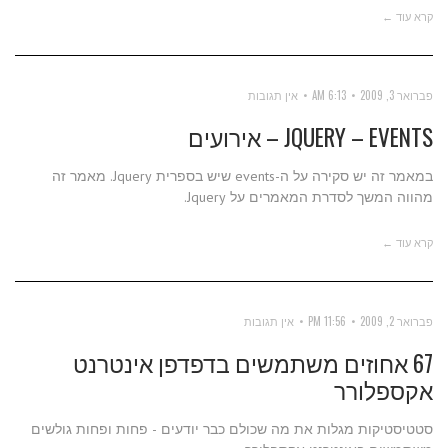
קרא עוד ←
פברואר 3, 2009
6:13 AM
אין תגובות
JQUERY – EVENTS – אירועים
במאמר זה יש סקירה על ה-events שיש בספרית Jquery. מאמר זה
מהווה המשך לסדרת המאמרים על Jquery.
קרא עוד ←
פברואר 2, 2009
11:56 PM
אין תגובות
67 אחוזים משתמשים בדפדפן אינטרנט
אקספלורר
סטטיסטיקות מגלות את מה שכולם כבר יודעים - פחות ופחות גולשים