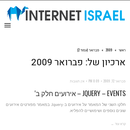
תפר
ראשי
»
2009
»
פברואר (עמוד 2)
ארכיון של:
פברואר 2009
פברואר 12, 2009
8:09 PM
אין תגובות
JQUERY – EVENTS – אירועים חלק ב'
חלקו השני של המאמר על אירועים ב-Jquery. במאמר מפורטים אירועים
שונים נוספים ושימושיים להפליא.
קרא עוד ←