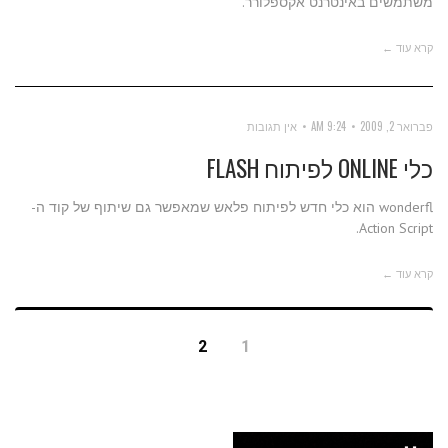
משתמשים באינטרנט אקספלורר.
קרא עוד ←
פברואר 2, 2009
9:24 AM
אין תגובות
כלי ONLINE לפיתוח FLASH
wonderfl הוא כלי חדש לפיתוח פלאש שמאפשר גם שיתוף של קוד ה-
Action Script.
קרא עוד ←
2
1