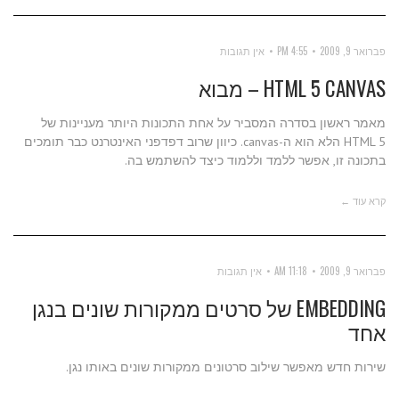
פברואר 9, 2009
4:55 PM
אין תגובות
HTML 5 CANVAS – מבוא
מאמר ראשון בסדרה המסביר על אחת התכונות היותר מעניינות של
HTML 5 הלא הוא ה-canvas. כיוון שרוב דפדפני האינטרנט כבר תומכים
בתכונה זו, אפשר ללמד וללמוד כיצד להשתמש בה.
קרא עוד ←
פברואר 9, 2009
11:18 AM
אין תגובות
EMBEDDING של סרטים ממקורות שונים בנגן
אחד
שירות חדש מאפשר שילוב סרטונים ממקורות שונים באותו נגן.